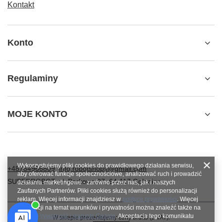
Kontakt
Konto
Regulaminy
MOJE KONTO
Wykorzystujemy pliki cookies do prawidłowego działania serwisu,
+48784966809
info.robotshops@gmail.com
aby oferować funkcje społecznościowe, analizować ruch i prowadzić
SUPERROBOT
,
ul. Parkowa 27
,
64-117
Gołanice
działania marketingowe - zarówno przez nas, jak i naszych
Zaufanych Partnerów. Pliki cookies służą również do personalizacji
reklam. Więcej informacji znajdziesz w
polityce prywatności
. Więcej
informacji na temat warunków i prywatności można znaleźć także na
stronie
Prywatność i warunki Google
. Akceptacja tego komunikatu
W sklepie prezentujemy ceny brutto (z VAT).