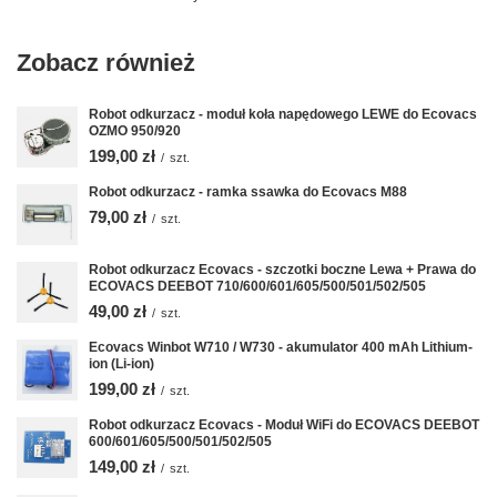
Zobacz również
Robot odkurzacz - moduł koła napędowego LEWE do Ecovacs
OZMO 950/920
199,00 zł
/
szt.
Robot odkurzacz - ramka ssawka do Ecovacs M88
79,00 zł
/
szt.
Robot odkurzacz Ecovacs - szczotki boczne Lewa + Prawa do
ECOVACS DEEBOT 710/600/601/605/500/501/502/505
49,00 zł
/
szt.
Ecovacs Winbot W710 / W730 - akumulator 400 mAh Lithium-
ion (Li-ion)
199,00 zł
/
szt.
Robot odkurzacz Ecovacs - Moduł WiFi do ECOVACS DEEBOT
600/601/605/500/501/502/505
149,00 zł
/
szt.