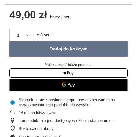
49,00 zł
brutto
/
szt.
z
8
szt.
Dodaj do koszyka
Możesz kupić także poprzez:
Skontaktuj się z obsługą sklepu
, aby oszacować czas
przygotowania tego produktu do wysyłki.
14
dni na łatwy zwrot
Ten produkt nie jest dostępny w sklepie stacjonarnym
Bezpieczne zakupy
Kup na raty (
oblicz ratę
)