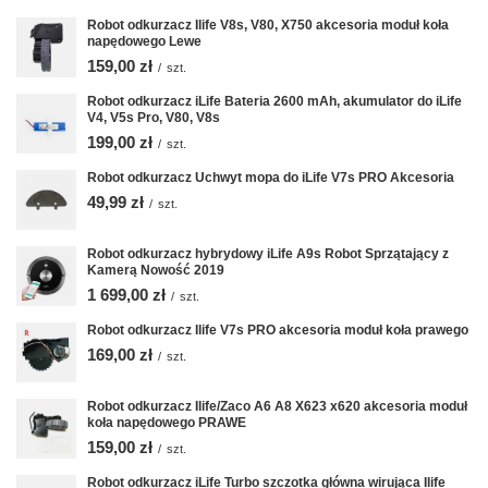
Robot odkurzacz Ilife V8s, V80, X750 akcesoria moduł koła
napędowego Lewe
159,00 zł
/
szt.
Robot odkurzacz iLife Bateria 2600 mAh, akumulator do iLife
V4, V5s Pro, V80, V8s
199,00 zł
/
szt.
Robot odkurzacz Uchwyt mopa do iLife V7s PRO Akcesoria
49,99 zł
/
szt.
Robot odkurzacz hybrydowy iLife A9s Robot Sprzątający z
Kamerą Nowość 2019
1 699,00 zł
/
szt.
Robot odkurzacz Ilife V7s PRO akcesoria moduł koła prawego
169,00 zł
/
szt.
Robot odkurzacz Ilife/Zaco A6 A8 X623 x620 akcesoria moduł
koła napędowego PRAWE
159,00 zł
/
szt.
Robot odkurzacz iLife Turbo szczotka główna wirująca Ilife