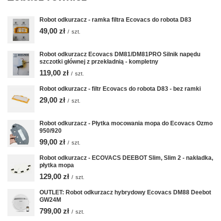
Robot odkurzacz - ramka filtra Ecovacs do robota D83
49,00 zł
/
szt.
Robot odkurzacz Ecovacs DM81/DM81PRO Silnik napędu
szczotki głównej z przekładnią - kompletny
119,00 zł
/
szt.
Robot odkurzacz - filtr Ecovacs do robota D83 - bez ramki
29,00 zł
/
szt.
Robot odkurzacz - Płytka mocowania mopa do Ecovacs Ozmo
950/920
99,00 zł
/
szt.
Robot odkurzacz - ECOVACS DEEBOT Slim, Slim 2 - nakładka,
płytka mopa
129,00 zł
/
szt.
OUTLET: Robot odkurzacz hybrydowy Ecovacs DM88 Deebot
GW24M
799,00 zł
/
szt.