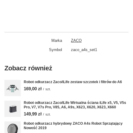
Marka
ZACO
Symbol
zaco_a4s_set1
Zobacz również
Robot odkurzacz Zaco/iLife zestaw szczotek i filtrów do A6
169,00 zł
/
szt.
Robot odkurzacz Zaco/iLife Wirtualna ściana iLife x5, V5, V5s
Pro, V7, V7s Pro, V85, A6, A9s, X623, X620, X623, X660
149,99 zł
/
szt.
Robot odkurzacz hybrydowy ZACO A4s Robot Sprzątający
Nowość 2019