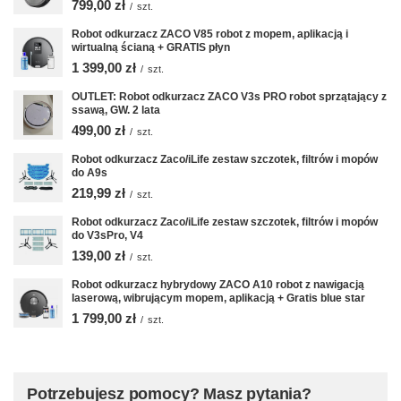
799,00 zł
/
szt.
Robot odkurzacz ZACO V85 robot z mopem, aplikacją i
wirtualną ścianą + GRATIS płyn
1 399,00 zł
/
szt.
OUTLET: Robot odkurzacz ZACO V3s PRO robot sprzątający z
ssawą, GW. 2 lata
499,00 zł
/
szt.
Robot odkurzacz Zaco/iLife zestaw szczotek, filtrów i mopów
do A9s
219,99 zł
/
szt.
Robot odkurzacz Zaco/iLife zestaw szczotek, filtrów i mopów
do V3sPro, V4
139,00 zł
/
szt.
Robot odkurzacz hybrydowy ZACO A10 robot z nawigacją
laserową, wibrującym mopem, aplikacją + Gratis blue star
1 799,00 zł
/
szt.
Potrzebujesz pomocy? Masz pytania?