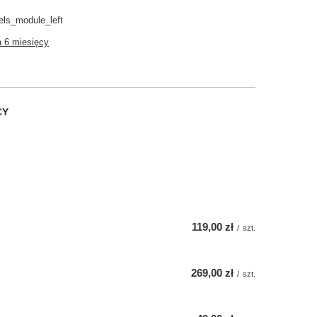
ls_module_left
 6 miesięcy
CY
119,00 zł
/
szt.
269,00 zł
/
szt.