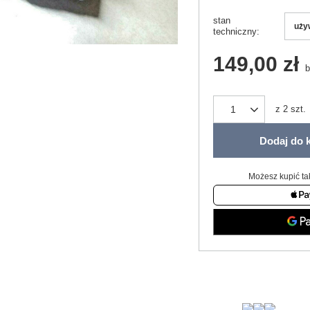
stan
uży
techniczny
149,00 zł
b
z
2
szt.
Dodaj do 
Możesz kupić ta