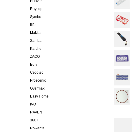
Hoover
Raycop
Symbo
Ilife
Makita
Samba
Karcher
ZACO
Eufy
Cecotec
Proscenic
Overmax
Easy Home
IVO
RAVEN
360+
Rowenta