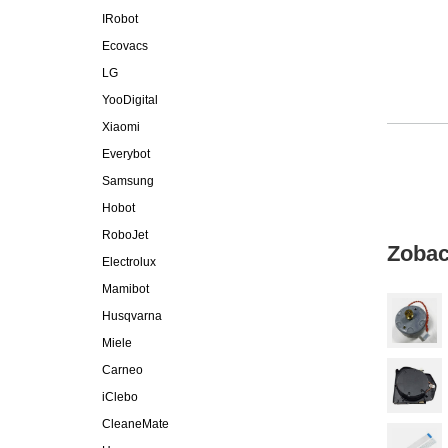
IRobot
Ecovacs
LG
YooDigital
Xiaomi
Everybot
Samsung
Hobot
RoboJet
Zobac
Electrolux
Mamibot
Husqvarna
Miele
Carneo
iClebo
CleaneMate