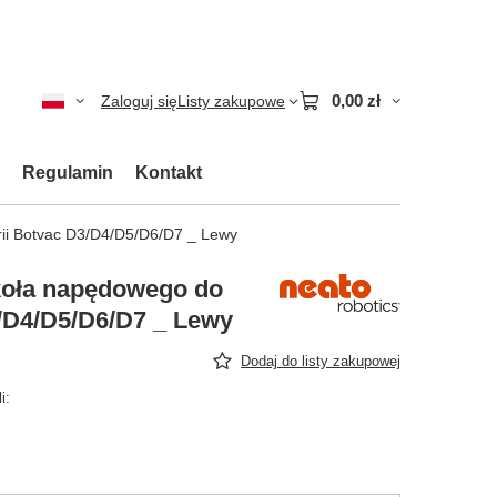
0,00 zł
Zaloguj się
Listy zakupowe
Regulamin
Kontakt
ii Botvac D3/D4/D5/D6/D7 _ Lewy
oła napędowego do
3/D4/D5/D6/D7 _ Lewy
Dodaj do listy zakupowej
i: