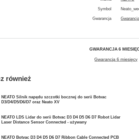
Symbol
Neato_wee
Gwarancja
Gwarancja
GWARANCJA 6 MIESIĘ
Gwarancja 6 miesięcy
z również
NEATO Silnik napędu szczotki bocznej do serii Botvac
D3/D4/D5/D6/D7 oraz Neato XV
NEATO LDS Lidar do serii Botvac D3 D4 D5 D6 D7 Robot Lidar
Laser Distance Sensor Connected - używany
NEATO Botvac D3 D4 D5 D6 D7 Ribbon Cable Connected PCB