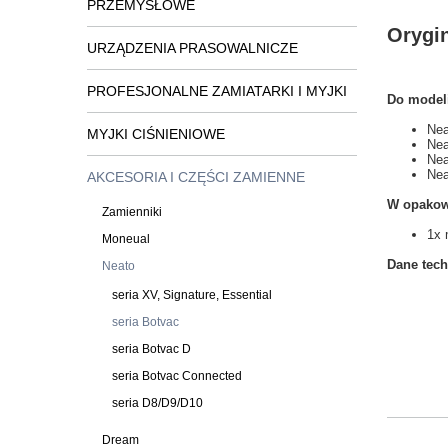
PRZEMYSŁOWE
Orygin
URZĄDZENIA PRASOWALNICZE
PROFESJONALNE ZAMIATARKI I MYJKI
Do model
Nea
MYJKI CIŚNIENIOWE
Nea
Nea
Nea
AKCESORIA I CZĘŚCI ZAMIENNE
W opakow
Zamienniki
1x 
Moneual
Dane tech
Neato
seria XV, Signature, Essential
seria Botvac
seria Botvac D
seria Botvac Connected
seria D8/D9/D10
Dream