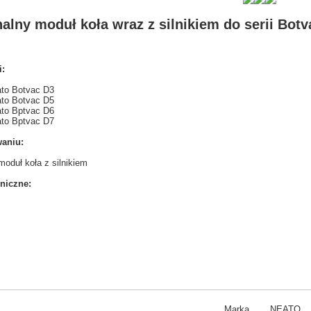
alny moduł koła wraz z silnikiem do serii Bot
i:
to Botvac D3
to Botvac D5
to Bptvac D6
to Bptvac D7
aniu:
moduł koła z silnikiem
niczne:
Marka
NEATO