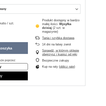
wany
Produkt dostępny w bardzo
rutto
/
szt.
małej ilości
Wysyłka
dzisiaj
(2 szt. w
magazynie)
Tania i szybka dostawa
14
dni na łatwy zwrot
koszyka
Sprawdź, w którym sklepie
obejrzysz i kupisz od ręki
kże poprzez:
Bezpieczne zakupy
Kup na raty (
oblicz ratę
)