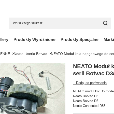
llery
Produkty Wyróżnione
Produkty Specjalne
Marki
IENNE
Neato
seria Botvac
NEATO Moduł koła napędowego do ser
NEATO Moduł k
serii Botvac D
+ Dodaj do porównania
NEATO moduł koł Do model
Neato Botvac D3
Neato Botvac D5
Neato Connected D85