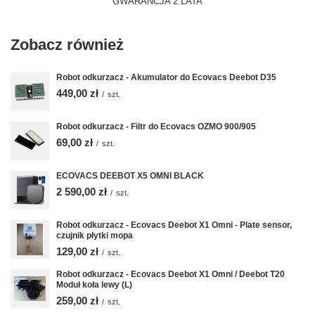
GWARANCJA 2 LATA
Zobacz również
Robot odkurzacz - Akumulator do Ecovacs Deebot D35
449,00 zł
/
szt.
Robot odkurzacz - Filtr do Ecovacs OZMO 900/905
69,00 zł
/
szt.
ECOVACS DEEBOT X5 OMNI BLACK
2 590,00 zł
/
szt.
Robot odkurzacz - Ecovacs Deebot X1 Omni - Plate sensor,
czujnik płytki mopa
129,00 zł
/
szt.
Robot odkurzacz - Ecovacs Deebot X1 Omni / Deebot T20
Moduł koła lewy (L)
259,00 zł
/
szt.