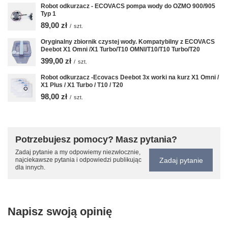
Robot odkurzacz - ECOVACS pompa wody do OZMO 900/905
Typ 1
89,00 zł
/
szt.
Oryginalny zbiornik czystej wody. Kompatybilny z ECOVACS
Deebot X1 Omni /X1 Turbo/T10 OMNI/T10/T10 Turbo/T20
399,00 zł
/
szt.
Robot odkurzacz -Ecovacs Deebot 3x worki na kurz X1 Omni /
X1 Plus / X1 Turbo / T10 / T20
98,00 zł
/
szt.
Potrzebujesz pomocy? Masz pytania?
Zadaj pytanie a my odpowiemy niezwłocznie,
Zadaj pytanie
najciekawsze pytania i odpowiedzi publikując
dla innych.
Napisz swoją opinię