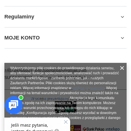
Regulaminy
MOJE KONTO
Wykorzystujemy pliki cookies do prawidłowego działania serwisu,
+48784966809
info.robotshops@gmail.com
aby oferować funkcje społecznościowe, analizować ruch i prowadzić
SUPERROBOT
,
ul. Parkowa 27
,
64-117
Gołanice
działania marketingowe - zarówno przez nas, jak i naszych
Zaufanych Partnerów. Pliki cookies służą również do personalizacji
reklam. Więcej informacji znajdziesz w
polityce prywatności
. Więcej
informacji na temat warunków i prywatności można znaleźć także na
stronie
Prywatność i warunki Google
. Akceptacja tego komunikatu
W sklepie prezentujemy ceny brutto (z VAT).
oznacza zgodę na ich zapisywanie na Twoim komputerze. Możesz
określić warunki przechowywania lub dostępu do nich klikając w
zakładkę „Konfiguracja zgód”. Zgodę możesz wycofać w dowolnym
momencie poprzez usunięcie plików cookies z przeglądarki z danego
urządzenia końcowego.