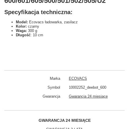
600/601/605/500/501/502/505/U2
Specyfikacja techniczna:
Model:
Ecovacs ładowarka, zasilacz
Kolor:
czarny
Waga:
300 g
Długość
: 10 cm
Marka
ECOVACS
Symbol
10002252_deebot_600
Gwarancja
Gwarancja 24 miesiące
GWARANCJA 24 MIESIĄCE