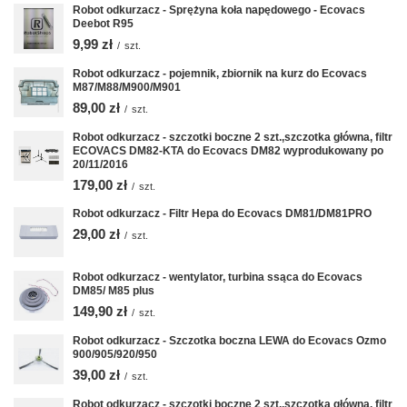
Robot odkurzacz - Sprężyna koła napędowego - Ecovacs
Deebot R95
9,99 zł
/
szt.
Robot odkurzacz - pojemnik, zbiornik na kurz do Ecovacs
M87/M88/M900/M901
89,00 zł
/
szt.
Robot odkurzacz - szczotki boczne 2 szt.,szczotka główna, filtr
ECOVACS DM82-KTA do Ecovacs DM82 wyprodukowany po
20/11/2016
179,00 zł
/
szt.
Robot odkurzacz - Filtr Hepa do Ecovacs DM81/DM81PRO
29,00 zł
/
szt.
Robot odkurzacz - wentylator, turbina ssąca do Ecovacs
DM85/ M85 plus
149,90 zł
/
szt.
Robot odkurzacz - Szczotka boczna LEWA do Ecovacs Ozmo
900/905/920/950
39,00 zł
/
szt.
Robot odkurzacz - szczotki boczne 2 szt.,szczotka główna, filtr