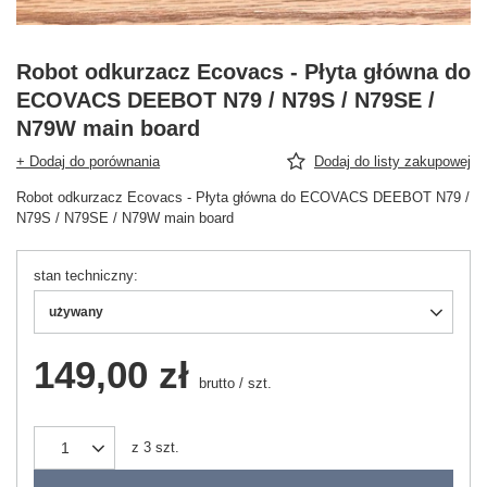
Robot odkurzacz Ecovacs - Płyta główna do
ECOVACS DEEBOT N79 / N79S / N79SE /
N79W main board
+ Dodaj do porównania
Dodaj do listy zakupowej
Robot odkurzacz Ecovacs - Płyta główna do ECOVACS DEEBOT N79 /
N79S / N79SE / N79W main board
stan techniczny
używany
149,00 zł
brutto
/
szt.
z
3
szt.