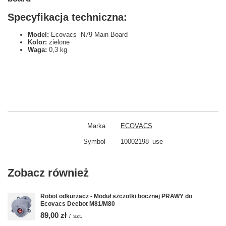
Specyfikacja techniczna:
Model:
Ecovacs N79 Main Board
Kolor:
zielone
Waga:
0,3 kg
Marka
ECOVACS
Symbol
10002198_use
Zobacz również
Robot odkurzacz - Moduł szczotki bocznej PRAWY do
Ecovacs Deebot M81/M80
89,00 zł
/
szt.