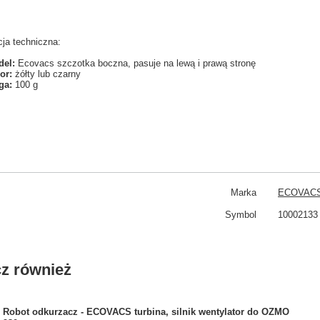
ja techniczna:
el:
Ecovacs szczotka boczna, pasuje na lewą i prawą stronę
or:
żółty lub czarny
ga:
100 g
Marka
ECOVAC
Symbol
10002133
z również
Robot odkurzacz - ECOVACS turbina, silnik wentylator do OZMO