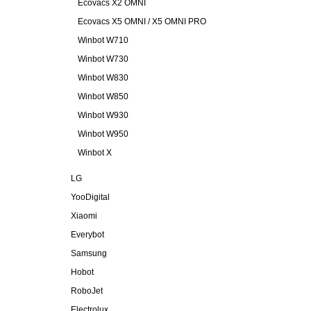
Ecovacs X2 OMNI
Ecovacs X5 OMNI / X5 OMNI PRO
Winbot W710
Winbot W730
Winbot W830
Winbot W850
Winbot W930
Winbot W950
Winbot X
LG
YooDigital
Xiaomi
Everybot
Samsung
Hobot
RoboJet
Electrolux