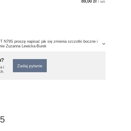
89,00 zł
/
szt.
N79S proszę napisać jak się zmienia szczotki boczne i
nie Zuzanna Lewicka-Burek
a?
Zadaj pytanie
a i
ch.
/5