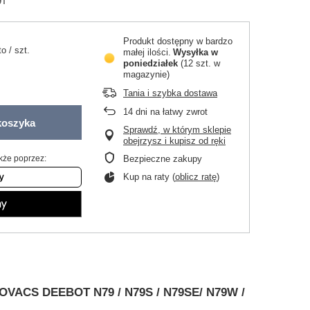
9T
Produkt dostępny w bardzo
to
/
szt.
małej ilości
Wysyłka
w
poniedziałek
(12 szt. w
magazynie)
.
Tania i szybka dostawa
14
dni na łatwy zwrot
koszyka
Sprawdź, w którym sklepie
obejrzysz i kupisz od ręki
kże poprzez:
Bezpieczne zakupy
Kup na raty (
oblicz ratę
)
COVACS DEEBOT N79 / N79S / N79SE/ N79W /