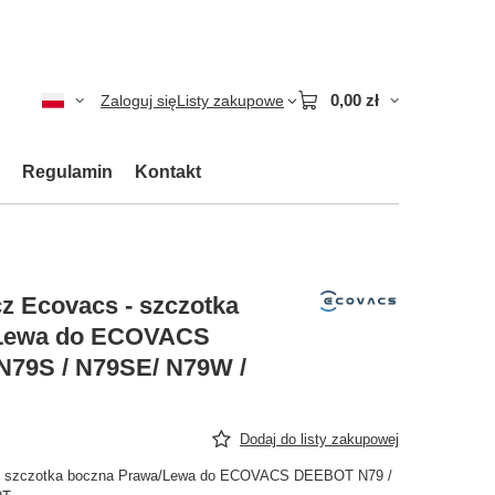
0,00 zł
Zaloguj się
Listy zakupowe
Regulamin
Kontakt
z Ecovacs - szczotka
/Lewa do ECOVACS
N79S / N79SE/ N79W /
Dodaj do listy zakupowej
 - szczotka boczna Prawa/Lewa do ECOVACS DEEBOT N79 /