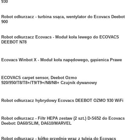
930
Robot odkurzacz - turbina ssąca, wentylator do Ecovacs Deebot
900
Robot odkurzacz Ecovacs - Moduł koła lewego do ECOVACS
DEEBOT N78
Ecovacs Winbot X - Moduł koła napędowego, gąsienica Prawe
ECOVACS carpet sensor, Deebot Ozmo
920/950/T8/T8+/T9/T9+/N8/N8+ Czujnik dywanowy
Robot odkurzacz hybrydowy Ecovacs DEEBOT OZMO 930 WiFi
Robot odkurzacz - Filtr HEPA zestaw (2 szt.) D-S652 do Ecovacs
Deebot: DA60/SLIM, DA610/MARVEL
Robot odkurzacz - kółko przednie wraz z tuleją do Ecovacs