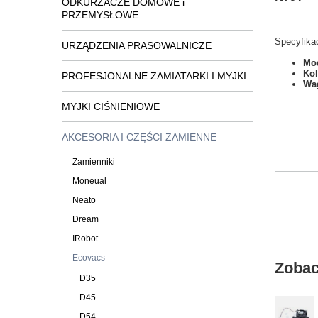
ODKURZACZE DOMOWE i
PRZEMYSŁOWE
Specyfikac
URZĄDZENIA PRASOWALNICZE
Mod
Kol
PROFESJONALNE ZAMIATARKI I MYJKI
Wa
MYJKI CIŚNIENIOWE
AKCESORIA I CZĘŚCI ZAMIENNE
Zamienniki
Moneual
Neato
Dream
IRobot
Ecovacs
Zobac
D35
D45
D54