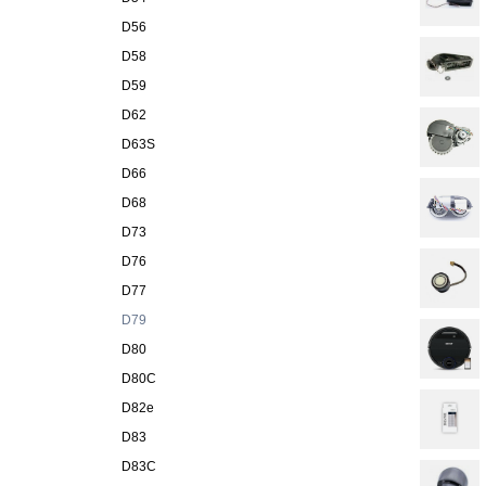
D56
D58
D59
D62
D63S
D66
D68
D73
D76
D77
D79
D80
D80C
D82e
D83
D83C