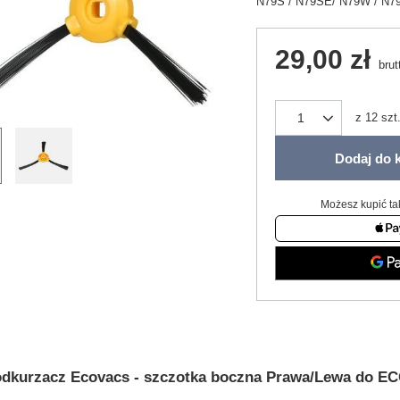
N79S / N79SE/ N79W / N7
29,00 zł
brut
z
12
szt
Dodaj do 
Możesz kupić ta
odkurzacz Ecovacs - szczotka boczna Prawa/Lewa do E