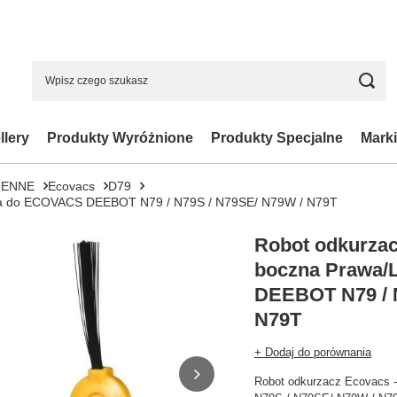
llery
Produkty Wyróżnione
Produkty Specjalne
Marki
IENNE
Ecovacs
D79
ewa do ECOVACS DEEBOT N79 / N79S / N79SE/ N79W / N79T
Robot odkurzac
boczna Prawa
DEEBOT N79 / 
N79T
+ Dodaj do porównania
Robot odkurzacz Ecovacs