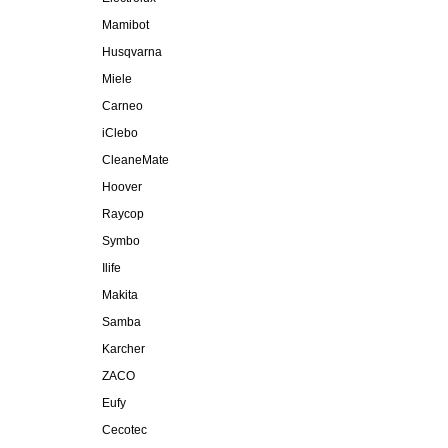
Mamibot
Husqvarna
Miele
Carneo
iClebo
CleaneMate
Hoover
Raycop
Symbo
Ilife
Makita
Samba
Karcher
ZACO
Eufy
Cecotec