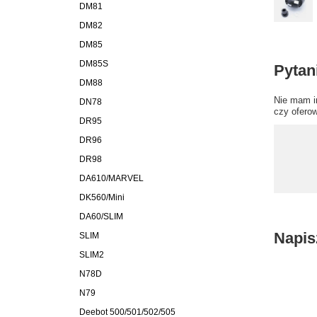
DM81
DM82
DM85
DM85S
Pytan
DM88
Nie mam i
DN78
czy ofero
DR95
DR96
DR98
DA610/MARVEL
DK560/Mini
DA60/SLIM
Napis
SLIM
SLIM2
N78D
N79
Deebot 500/501/502/505