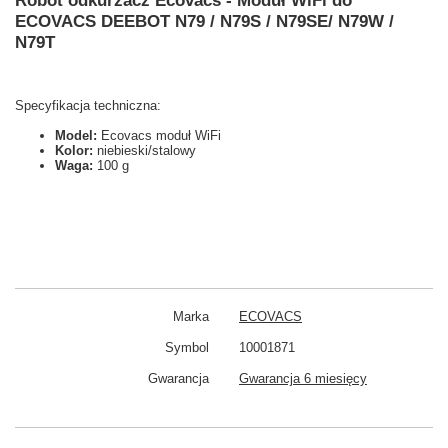
Robot odkurzacz Ecovacs - Moduł WiFi do
ECOVACS DEEBOT N79 / N79S / N79SE/ N79W /
N79T
Specyfikacja techniczna:
Model:
Ecovacs moduł WiFi
Kolor:
niebieski/stalowy
Waga:
100 g
Marka
ECOVACS
Symbol
10001871
Gwarancja
Gwarancja 6 miesięcy