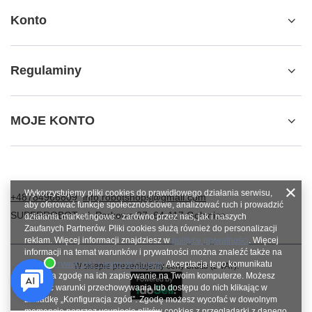
Konto
Regulaminy
MOJE KONTO
Wykorzystujemy pliki cookies do prawidłowego działania serwisu,
+48784966809
info.robotshops@gmail.com
aby oferować funkcje społecznościowe, analizować ruch i prowadzić
SUPERROBOT
,
ul. Parkowa 27
,
64-117
Gołanice
działania marketingowe - zarówno przez nas, jak i naszych
Zaufanych Partnerów. Pliki cookies służą również do personalizacji
reklam. Więcej informacji znajdziesz w
polityce prywatności
. Więcej
informacji na temat warunków i prywatności można znaleźć także na
stronie
Prywatność i warunki Google
. Akceptacja tego komunikatu
W sklepie prezentujemy ceny brutto (z VAT).
oznacza zgodę na ich zapisywanie na Twoim komputerze. Możesz
określić warunki przechowywania lub dostępu do nich klikając w
zakładkę „Konfiguracja zgód”. Zgodę możesz wycofać w dowolnym
momencie poprzez usunięcie plików cookies z przeglądarki z danego