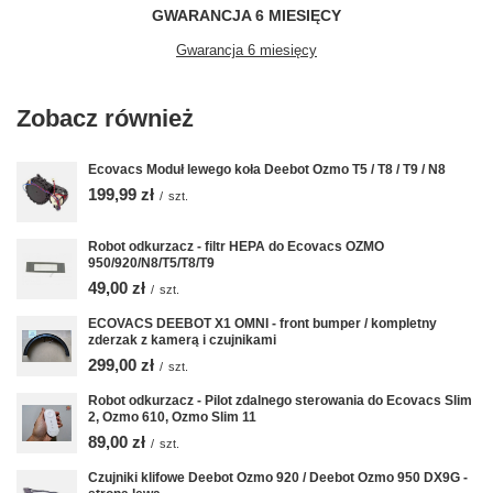
GWARANCJA 6 MIESIĘCY
Gwarancja 6 miesięcy
Zobacz również
Ecovacs Moduł lewego koła Deebot Ozmo T5 / T8 / T9 / N8
199,99 zł
/
szt.
Robot odkurzacz - filtr HEPA do Ecovacs OZMO
950/920/N8/T5/T8/T9
49,00 zł
/
szt.
ECOVACS DEEBOT X1 OMNI - front bumper / kompletny
zderzak z kamerą i czujnikami
299,00 zł
/
szt.
Robot odkurzacz - Pilot zdalnego sterowania do Ecovacs Slim
2, Ozmo 610, Ozmo Slim 11
89,00 zł
/
szt.
Czujniki klifowe Deebot Ozmo 920 / Deebot Ozmo 950 DX9G -