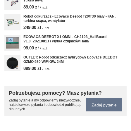
strona lewa
89,00 zł
/
szt.
Robot odkurzacz - Ecovacs Deebot T20/T30 biały - FAN,
turbina ssąca, wentylator
249,00 zł
/
szt.
ECOVACS DEEBOT X1 OMNI - CH2103_HallBoard
V1.0_20210813 / Płytka czujników Halla
99,00 zł
/
szt.
OUTLET: Robot odkurzacz hybrydowy Ecovacs DEEBOT
OZMO 930 WiFi GW. 24M
899,00 zł
/
szt.
Potrzebujesz pomocy? Masz pytania?
Zadaj pytanie a my odpowiemy niezwłocznie,
Zadaj pytanie
najciekawsze pytania i odpowiedzi publikując
dla innych.