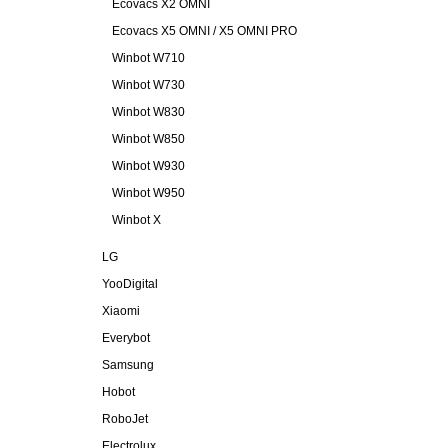
Ecovacs X2 OMNI
Ecovacs X5 OMNI / X5 OMNI PRO
Winbot W710
Winbot W730
Winbot W830
Winbot W850
Winbot W930
Winbot W950
Winbot X
LG
YooDigital
Xiaomi
Everybot
Samsung
Hobot
RoboJet
Electrolux