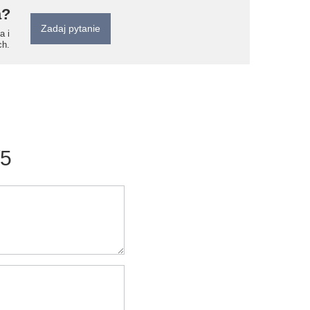
a?
Zadaj pytanie
a i
ch.
/5