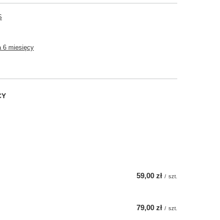
S
 6 miesięcy
CY
59,00 zł
/
szt.
79,00 zł
/
szt.