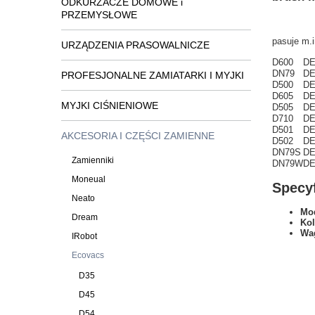
ODKURZACZE DOMOWE i
PRZEMYSŁOWE
pasuje m.i
URZĄDZENIA PRASOWALNICZE
D
600
D
DN79
D
PROFESJONALNE ZAMIATARKI I MYJKI
D500
D
D605
D
MYJKI CIŚNIENIOWE
D505
D
D710
D
D501
D
AKCESORIA I CZĘŚCI ZAMIENNE
D502
D
DN79S
D
Zamienniki
DN79W
D
Moneual
Specyf
Neato
Mod
Dream
Kol
Wa
IRobot
Ecovacs
D35
D45
D54