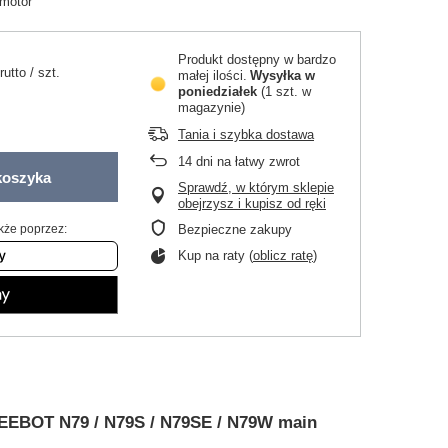
motor
Produkt dostępny w bardzo
rutto
/
szt.
małej ilości
Wysyłka
w
poniedziałek
(1 szt. w
magazynie)
Tania i szybka dostawa
14
dni na łatwy zwrot
koszyka
Sprawdź, w którym sklepie
obejrzysz i kupisz od ręki
kże poprzez:
Bezpieczne zakupy
Kup na raty (
oblicz ratę
)
DEEBOT N79 / N79S / N79SE / N79W main