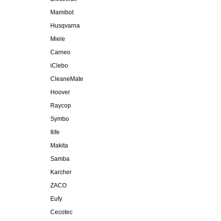
Mamibot
Husqvarna
Miele
Carneo
iClebo
CleaneMate
Hoover
Raycop
Symbo
Ilife
Makita
Samba
Karcher
ZACO
Eufy
Cecotec