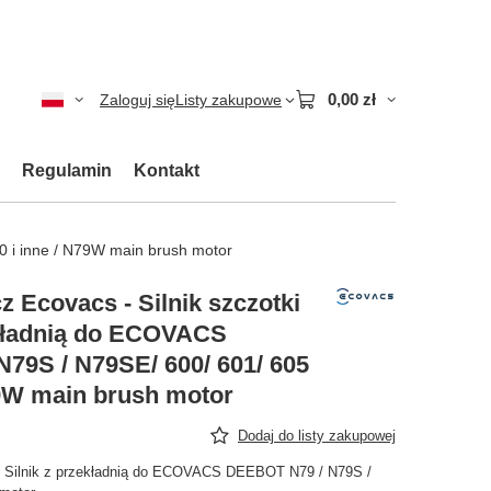
0,00 zł
Zaloguj się
Listy zakupowe
Regulamin
Kontakt
0 i inne / N79W main brush motor
 Ecovacs - Silnik szczotki
kładnią do ECOVACS
79S / N79SE/ 600/ 601/ 605
79W main brush motor
Dodaj do listy zakupowej
- Silnik z przekładnią do ECOVACS DEEBOT N79 / N79S /