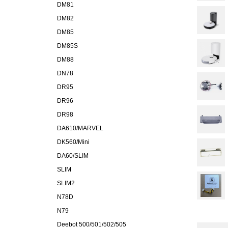
DM81
DM82
DM85
DM85S
DM88
DN78
DR95
DR96
DR98
DA610/MARVEL
DK560/Mini
DA60/SLIM
SLIM
SLIM2
N78D
N79
Deebot 500/501/502/505