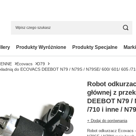
llery
Produkty Wyróżnione
Produkty Specjalne
Marki
IENNE
Ecovacs
D79
rzekładnią do ECOVACS DEEBOT N79 / N79S / N79SE/ 600/ 601/ 605 /71
Robot odkurzacz
głównej z prze
DEEBOT N79 / N
/710 i inne / N
+ Dodaj do porównania
Robot odkurzacz Ecovacs 