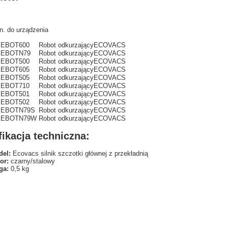
n. do urządzenia
EEBOT
600
Robot odkurzający
ECOVACS
EEBOT
N79
Robot odkurzający
ECOVACS
EEBOT
500
Robot odkurzający
ECOVACS
EEBOT
605
Robot odkurzający
ECOVACS
EEBOT
505
Robot odkurzający
ECOVACS
EEBOT
710
Robot odkurzający
ECOVACS
EEBOT
501
Robot odkurzający
ECOVACS
EEBOT
502
Robot odkurzający
ECOVACS
EEBOT
N79S
Robot odkurzający
ECOVACS
EEBOT
N79W
Robot odkurzający
ECOVACS
ikacja techniczna:
el:
Ecovacs silnik szczotki głównej z przekładnią
or:
czarny/stalowy
ga:
0,5 kg