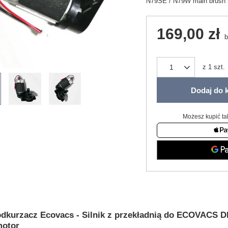
N79SE / N79W main brush 
169,00 zł
b
z
1
szt.
Dodaj do 
Możesz kupić ta
dkurzacz Ecovacs - Silnik z przekładnią do ECOVACS 
motor