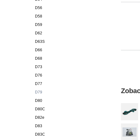
D56
D58
D59
D62
D63S
D66
D68
D73
D76
D77
Zobac
D79
D80
D80C
D82e
D83
D83C