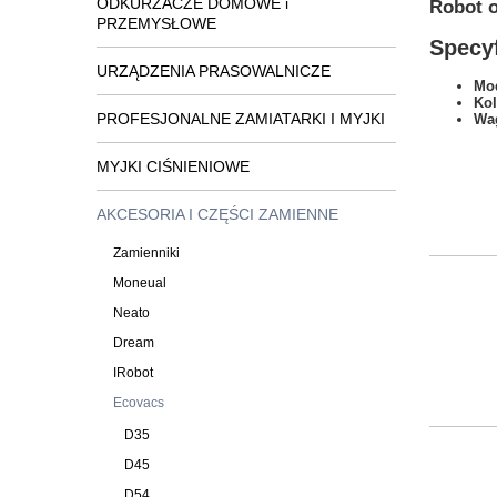
ODKURZACZE DOMOWE i
Robot o
PRZEMYSŁOWE
Specyf
URZĄDZENIA PRASOWALNICZE
Mod
Kol
PROFESJONALNE ZAMIATARKI I MYJKI
Wa
MYJKI CIŚNIENIOWE
AKCESORIA I CZĘŚCI ZAMIENNE
Zamienniki
Moneual
Neato
Dream
IRobot
Ecovacs
D35
D45
D54