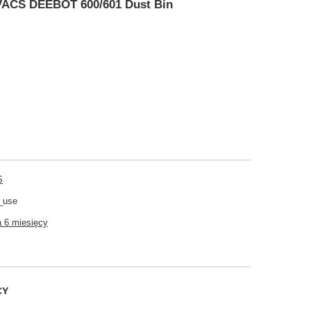
OVACS DEEBOT 600/601 Dust Bin
S
_use
 6 miesięcy
CY