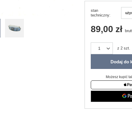
stan
uży
techniczny
89,00 zł
brut
z
2
szt.
Dodaj do 
Możesz kupić ta