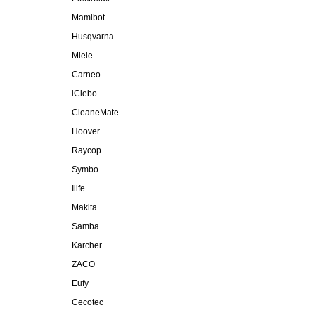
Mamibot
Husqvarna
Miele
Carneo
iClebo
CleaneMate
Hoover
Raycop
Symbo
Ilife
Makita
Samba
Karcher
ZACO
Eufy
Cecotec