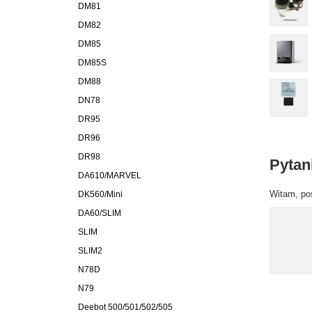
DM81
DM82
DM85
DM85S
DM88
DN78
DR95
DR96
DR98
Pytan
DA610/MARVEL
Witam, pos
DK560/Mini
DA60/SLIM
SLIM
SLIM2
N78D
N79
Deebot 500/501/502/505