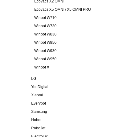
Ecovacs X2 OMNI
Ecovacs X5 OMNI / X5 OMNI PRO
Winbot W710
Winbot W730
Winbot W830
Winbot W850
Winbot W930
Winbot W950
Winbot X
LG
YooDigital
Xiaomi
Everybot
Samsung
Hobot
RoboJet
Electrolux