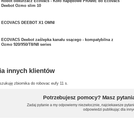
Robot odkurzacz Ecovacs - Koło napędowe PRAWE do Ecovacs
Deebot Ozmo slim 10
ECOVACS DEEBOT X1 OMNI
ECOVACS Deebot zaślepka kanału ssącego - kompatybilna z
Ozmo 920/950/T8/N8 series
ia innych klientów
zukuję zbiornika do robovac eufy 11 s.
Potrzebujesz pomocy? Masz pytani
Zadaj pytanie a my odpowiemy niezwłocznie, najciekawsze pytani
odpowiedzi publikując dla inny