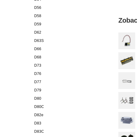
D56
D58
Zobac
D59
D62
D63S
D66
D68
D73
D76
D77
D79
D80
D80C
D82e
D83
D83C