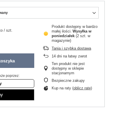
wany
Produkt dostępny w bardzo
to
/
szt.
małej ilości
Wysyłka
w
poniedziałek
(2 szt. w
magazynie)
Tania i szybka dostawa
14
dni na łatwy zwrot
koszyka
Ten produkt nie jest
dostępny w sklepie
stacjonarnym
kże poprzez:
Bezpieczne zakupy
Kup na raty (
oblicz ratę
)