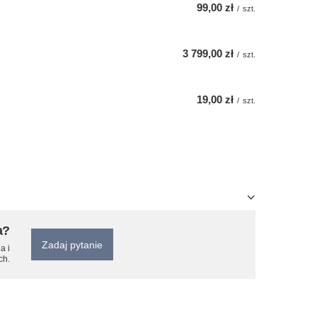
99,00 zł
/
szt.
3 799,00 zł
/
szt.
19,00 zł
/
szt.
a?
Zadaj pytanie
a i
ch.