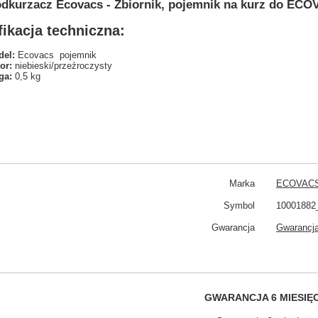
dkurzacz Ecovacs - Zbiornik, pojemnik na kurz do EC
ikacja techniczna:
el:
Ecovacs pojemnik
or:
niebieski/przeźroczysty
ga:
0,5 kg
Marka
ECOVAC
Symbol
10001882
Gwarancja
Gwarancja
GWARANCJA 6 MIESIĘ