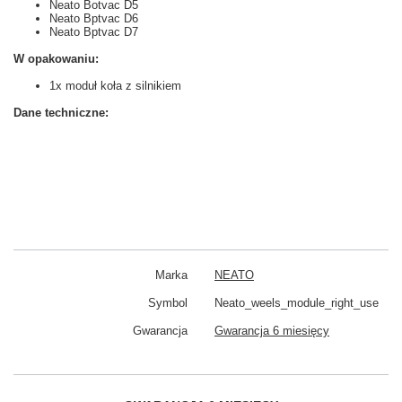
Neato Botvac D5
Neato Bptvac D6
Neato Bptvac D7
W opakowaniu:
1x moduł koła z silnikiem
Dane techniczne:
Marka
NEATO
Symbol
Neato_weels_module_right_use
Gwarancja
Gwarancja 6 miesięcy