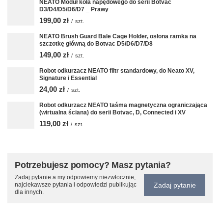
NEATO Moduł koła napędowego do serii Botvac
D3/D4/D5/D6/D7 _ Prawy
199,00 zł
/
szt.
NEATO Brush Guard Bale Cage Holder, osłona ramka na
szczotkę główną do Botvac D5/D6/D7/D8
149,00 zł
/
szt.
Robot odkurzacz NEATO filtr standardowy, do Neato XV,
Signature i Essential
24,00 zł
/
szt.
Robot odkurzacz NEATO taśma magnetyczna ograniczająca
(wirtualna ściana) do serii Botvac, D, Connected i XV
119,00 zł
/
szt.
Potrzebujesz pomocy? Masz pytania?
Zadaj pytanie a my odpowiemy niezwłocznie,
Zadaj pytanie
najciekawsze pytania i odpowiedzi publikując
dla innych.