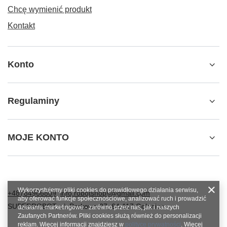
Chcę wymienić produkt
Kontakt
Konto
Regulaminy
MOJE KONTO
Wykorzystujemy pliki cookies do prawidłowego działania serwisu,
+48784966809
info.robotshops@gmail.com
aby oferować funkcje społecznościowe, analizować ruch i prowadzić
SUPERROBOT
,
ul. Parkowa 27
,
64-117
Gołanice
działania marketingowe - zarówno przez nas, jak i naszych
Zaufanych Partnerów. Pliki cookies służą również do personalizacji
reklam. Więcej informacji znajdziesz w
polityce prywatności
. Więcej