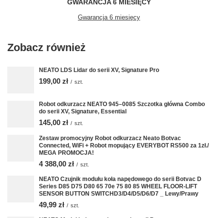
GWARANCJA 6 MIESIĘCY
Gwarancja 6 miesięcy
Zobacz również
NEATO LDS Lidar do serii XV, Signature Pro
199,00 zł
/
szt.
Robot odkurzacz NEATO 945–0085 Szczotka główna Combo
do serii XV, Signature, Essential
145,00 zł
/
szt.
Zestaw promocyjny Robot odkurzacz Neato Botvac
Connected, WiFi + Robot mopujący EVERYBOT RS500 za 1zł./
MEGA PROMOCJA!
4 388,00 zł
/
szt.
NEATO Czujnik modułu koła napędowego do serii Botvac D
Series D85 D75 D80 65 70e 75 80 85 WHEEL FLOOR-LIFT
SENSOR BUTTON SWITCHD3/D4/D5/D6/D7 _ Lewy/Prawy
49,99 zł
/
szt.