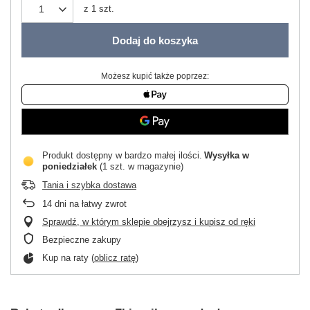
z
1
szt.
Dodaj do koszyka
Możesz kupić także poprzez:
Produkt dostępny w bardzo małej ilości
Wysyłka
w
poniedziałek
(1 szt. w magazynie)
Tania i szybka dostawa
14
dni na łatwy zwrot
Sprawdź, w którym sklepie obejrzysz i kupisz od ręki
Bezpieczne zakupy
Kup na raty (
oblicz ratę
)