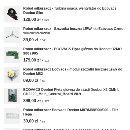
Robot odkurzacz - Turbina ssąca, wentylator do Ecovacs
Deebot Slim
129,00 zł
/
szt.
Robot odkurzacz - Szczotka boczna LEWA do Ecovacs Ozmo
900/905/920/950
39,00 zł
/
szt.
Robot odkurzacz - ECOVACS Płyta główna do Deebot OZMO
900 i 905
179,00 zł
/
szt.
Robot odkurzacz Ecovacs - moduł szczotki bocznej Lewy do
Deebot M82
89,00 zł
/
szt.
ECOVACS Deebot Płyta główna do stacji Deebot X2 OMNI /
CH2229_Main_Control_Board V0.9
399,00 zł
/
szt.
Robot odkurzacz Ecovacs Deebot M87/M88/900/901 - Filtr
Hepa
39,00 zł
/
szt.