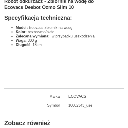
Robot odkurzacz - Zbiornik na wodę do
Ecovacs Deebot Ozmo Slim 10
Specyfikacja techniczna:
Model:
Ecovacs zbiornik na wodę
Kolor:
bezbarwne/białe
Zalecana wymiana:
w przypadku uszkodzenia
Waga:
300 g
Długość
: 18cm
Marka
ECOVACS
Symbol
10002343_use
Zobacz również