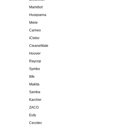
Mamibot
Husqvarna
Miele
Carneo
iClebo
CleaneMate
Hoover
Raycop
Symbo
Ilife
Makita
Samba
Karcher
ZACO
Eufy
Cecotec