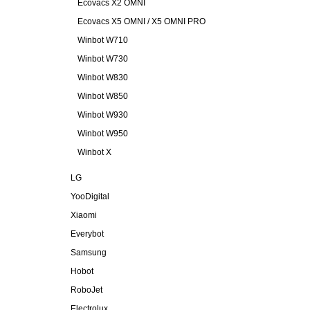
Ecovacs X2 OMNI
Ecovacs X5 OMNI / X5 OMNI PRO
Winbot W710
Winbot W730
Winbot W830
Winbot W850
Winbot W930
Winbot W950
Winbot X
LG
YooDigital
Xiaomi
Everybot
Samsung
Hobot
RoboJet
Electrolux