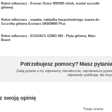
Robot odkurzacz - Ecovac Ozmo 900/905 silnik, moduł szczotki
głównej
Robot odkurzacz - ssawka, nakładka bezpośredniego ssania do
Szczotka główna Ecovacs D85/DM85 Plus
Robot odkurzacz - ECOVACS OZMO 920 - Płyta główna, Main
Board
Potrzebujesz pomocy? Masz pytani
Zadaj pytanie a my odpowiemy niezwłocznie, najciekawsze pytani
odpowiedzi publikując dla inny
z swoją opinię
Twoja ocena: