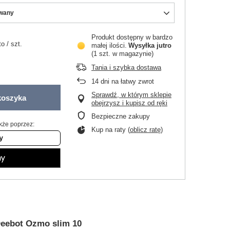
wany
Produkt dostępny w bardzo
to
/
szt.
małej ilości
Wysyłka
jutro
(1 szt. w magazynie)
Tania i szybka dostawa
14
dni na łatwy zwrot
Sprawdź, w którym sklepie
koszyka
obejrzysz i kupisz od ręki
Bezpieczne zakupy
kże poprzez:
Kup na raty (
oblicz ratę
)
eebot Ozmo slim 10