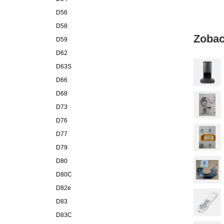
D56
D58
Zobac
D59
D62
D63S
D66
D68
D73
D76
D77
D79
D80
D80C
D82e
D83
D83C