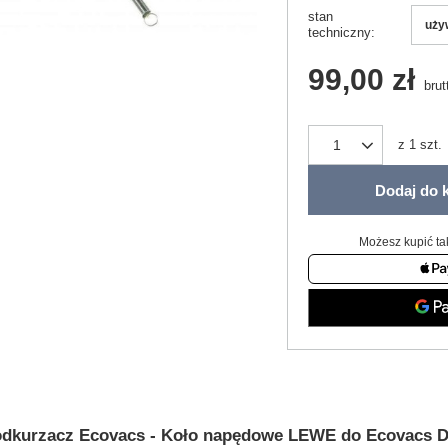
stan
uży
techniczny
99,00 zł
brut
z
1
szt.
Dodaj do 
Możesz kupić ta
odkurzacz Ecovacs - Koło napędowe LEWE do Ecovacs D