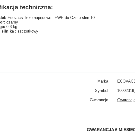
ikacja techniczna:
el:
Ecovacs koło napędowe LEWE do Ozmo slim 10
or:
czarny
ga:
0,3 kg
 silnika
: szczotkowy
Marka
ECOVAC
Symbol
10002319
Gwarancja
Gwarancja
GWARANCJA 6 MIESIĘ