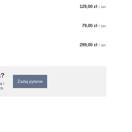
129,00 zł
/
szt.
79,00 zł
/
szt.
299,00 zł
/
szt.
a?
Zadaj pytanie
a i
ch.