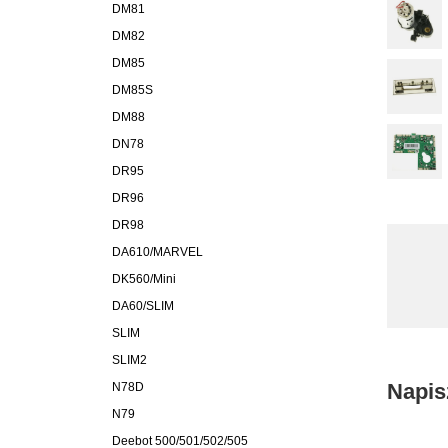
DM81
DM82
DM85
DM85S
DM88
DN78
DR95
DR96
DR98
DA610/MARVEL
DK560/Mini
DA60/SLIM
SLIM
SLIM2
Napis
N78D
N79
Deebot 500/501/502/505