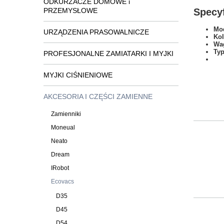
ODKURZACZE DOMOWE i
PRZEMYSŁOWE
Specyf
Mod
URZĄDZENIA PRASOWALNICZE
Kol
Wa
Typ
PROFESJONALNE ZAMIATARKI I MYJKI
MYJKI CIŚNIENIOWE
AKCESORIA I CZĘŚCI ZAMIENNE
Zamienniki
Moneual
Neato
Dream
IRobot
Ecovacs
D35
D45
D54