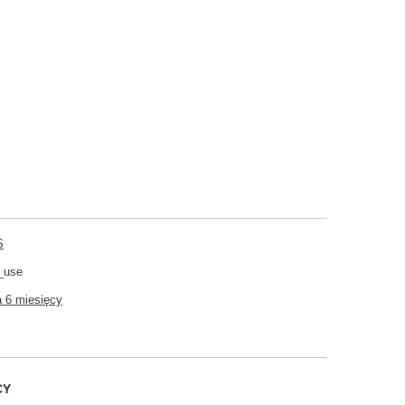
S
_use
 6 miesięcy
CY