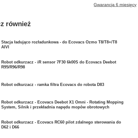
Gwarancja 6 miesięcy
z również
Stacja ładująco rozładunkowa - do Ecovacs Ozmo T8/T8+/T8
AIVI
Robot odkurzacz - iR sensor 7F30 6k00S do Ecovacs Deebot
R95/R96/R98
Robot odkurzacz - ramka filtra Ecovacs do robota D83
Robot odkurzacz - Ecovacs Deebot X1 Omni - Rotating Mopping
System, Silnik i przekładnia napędu mopów obrotowych
Robot odkurzacz - Ecovacs RC60 pilot zdalnego sterowania do
D62 i D66