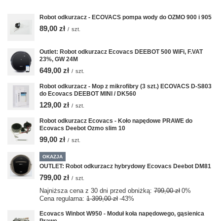
Robot odkurzacz - ECOVACS pompa wody do OZMO 900 i 905
89,00 zł
/
szt.
Outlet: Robot odkurzacz Ecovacs DEEBOT 500 WiFi, F.VAT
23%, GW 24M
649,00 zł
/
szt.
Robot odkurzacz - Mop z mikrofibry (3 szt.) ECOVACS D-S803
do Ecovacs DEEBOT MINI / DK560
129,00 zł
/
szt.
Robot odkurzacz Ecovacs - Koło napędowe PRAWE do
Ecovacs Deebot Ozmo slim 10
99,00 zł
/
szt.
OKAZJA
OUTLET: Robot odkurzacz hybrydowy Ecovacs Deebot DM81
799,00 zł
/
szt.
Najniższa cena z 30 dni przed obniżką:
799,00 zł
0%
Cena regularna:
1 399,00 zł
-43%
Ecovacs Winbot W950 - Moduł koła napędowego, gąsienica
Prawe