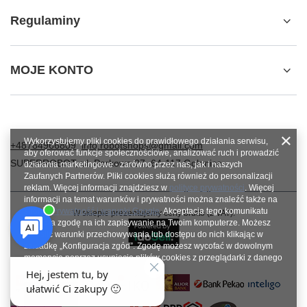
Regulaminy
MOJE KONTO
Wykorzystujemy pliki cookies do prawidłowego działania serwisu,
+48784966809
info.robotshops@gmail.com
aby oferować funkcje społecznościowe, analizować ruch i prowadzić
SUPERROBOT
,
ul. Parkowa 27
,
64-117
Gołanice
działania marketingowe - zarówno przez nas, jak i naszych
Zaufanych Partnerów. Pliki cookies służą również do personalizacji
reklam. Więcej informacji znajdziesz w
polityce prywatności
. Więcej
informacji na temat warunków i prywatności można znaleźć także na
stronie
Prywatność i warunki Google
. Akceptacja tego komunikatu
W sklepie prezentujemy ceny brutto (z VAT).
oznacza zgodę na ich zapisywanie na Twoim komputerze. Możesz
określić warunki przechowywania lub dostępu do nich klikając w
zakładkę „Konfiguracja zgód”. Zgodę możesz wycofać w dowolnym
momencie poprzez usunięcie plików cookies z przeglądarki z danego
urządzenia końcowego.
Zamknij