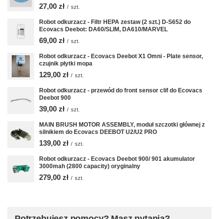
27,00 zł
/
szt.
Robot odkurzacz - Filtr HEPA zestaw (2 szt.) D-S652 do
Ecovacs Deebot: DA60/SLIM, DA610/MARVEL
69,00 zł
/
szt.
Robot odkurzacz - Ecovacs Deebot X1 Omni - Plate sensor,
czujnik płytki mopa
129,00 zł
/
szt.
Robot odkurzacz - przewód do front sensor clif do Ecovacs
Deebot 900
39,00 zł
/
szt.
MAIN BRUSH MOTOR ASSEMBLY, moduł szczotki głównej z
silnikiem do Ecovacs DEEBOT U2/U2 PRO
139,00 zł
/
szt.
Robot odkurzacz - Ecovacs Deebot 900/ 901 akumulator
3000mah (2800 capacity) oryginalny
279,00 zł
/
szt.
Potrzebujesz pomocy? Masz pytania?