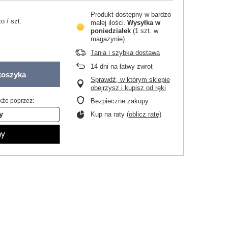
Produkt dostępny w bardzo
to
/
szt.
małej ilości
Wysyłka
w
poniedziałek
(1 szt. w
magazynie)
Tania i szybka dostawa
14
dni na łatwy zwrot
koszyka
Sprawdź, w którym sklepie
obejrzysz i kupisz od ręki
kże poprzez:
Bezpieczne zakupy
Kup na raty (
oblicz ratę
)