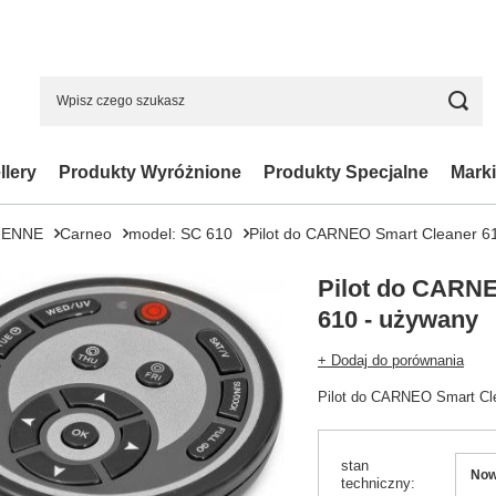
llery
Produkty Wyróżnione
Produkty Specjalne
Marki
IENNE
Carneo
model: SC 610
Pilot do CARNEO Smart Cleaner 6
Pilot do CARN
610 - używany
+ Dodaj do porównania
Pilot do CARNEO Smart Cl
stan
No
techniczny