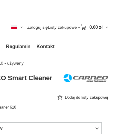
0,00 zł
Zaloguj się
Listy zakupowe
Regulamin
Kontakt
10 - używany
EO Smart Cleaner
Dodaj do listy zakupowej
eaner 610
wy