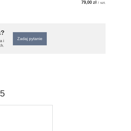
79,00 zł
/
szt.
a?
Zadaj pytanie
a i
ch.
/5