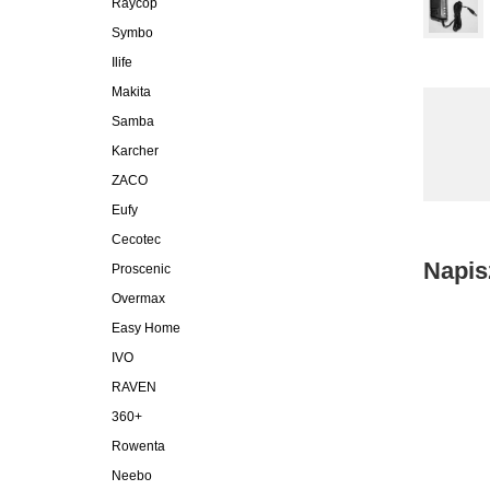
Raycop
Symbo
Ilife
Makita
Samba
Karcher
ZACO
Eufy
Cecotec
Napis
Proscenic
Overmax
Easy Home
IVO
RAVEN
360+
Rowenta
Neebo