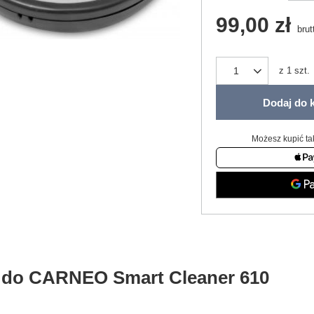
99,00 zł
brut
z
1
szt.
Dodaj do 
Możesz kupić ta
t do CARNEO Smart Cleaner 610