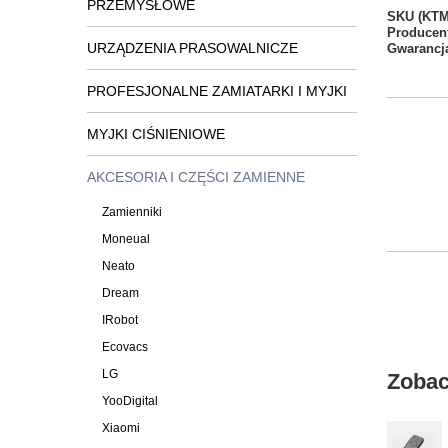
PRZEMYSŁOWE
SKU (KTM
Producen
URZĄDZENIA PRASOWALNICZE
Gwarancj
PROFESJONALNE ZAMIATARKI I MYJKI
MYJKI CIŚNIENIOWE
AKCESORIA I CZĘŚCI ZAMIENNE
Zamienniki
Moneual
Neato
Dream
IRobot
Ecovacs
LG
Zobac
YooDigital
Xiaomi