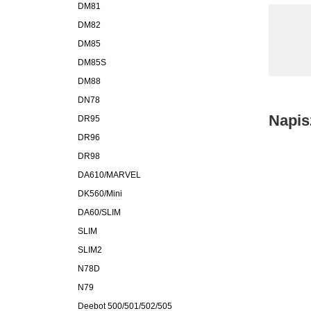
DM81
DM82
DM85
DM85S
DM88
DN78
Napis
DR95
DR96
DR98
DA610/MARVEL
DK560/Mini
DA60/SLIM
SLIM
SLIM2
N78D
N79
Deebot 500/501/502/505