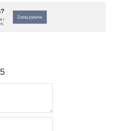
a?
Zadaj pytanie
a i
ch.
/5