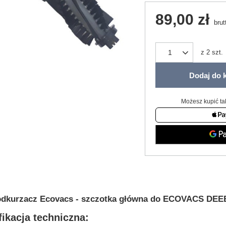
89,00 zł
brut
z
2
szt.
Dodaj do 
Możesz kupić ta
odkurzacz Ecovacs - szczotka główna do ECOVACS DEE
ikacja techniczna: