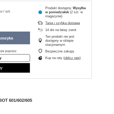
Produkt dostępny
Wysyłka
to
/
szt.
w poniedziałek
(2 szt. w
magazynie)
Tania i szybka dostawa
14
dni na łatwy zwrot
Ten produkt nie jest
koszyka
dostępny w sklepie
stacjonarnym
kże poprzez:
Bezpieczne zakupy
Kup na raty (
oblicz ratę
)
BOT 601/602/605