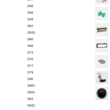
D56
D58
D59
D62
D63S
D66
D68
D73
D76
D77
D79
D80
D80C
D82e
D83
D83C