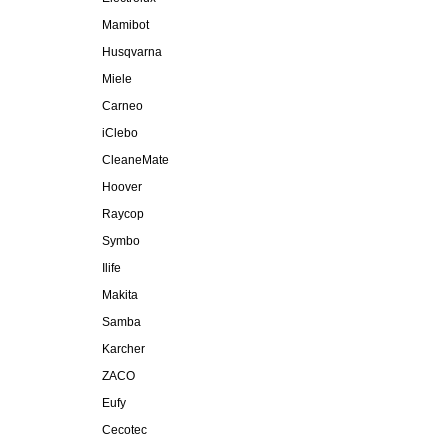
Mamibot
Husqvarna
Miele
Carneo
iClebo
CleaneMate
Hoover
Raycop
Symbo
Ilife
Makita
Samba
Karcher
ZACO
Eufy
Cecotec