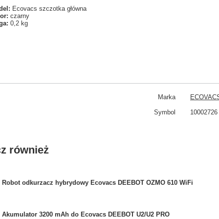
el:
Ecovacs szczotka główna
or:
czarny
ga:
0,2 kg
Marka
ECOVAC
Symbol
10002726
z również
Robot odkurzacz hybrydowy Ecovacs DEEBOT OZMO 610 WiFi
Akumulator 3200 mAh do Ecovacs DEEBOT U2/U2 PRO