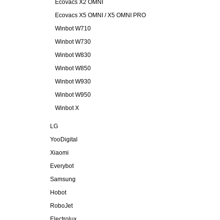
Ecovacs X2 OMNI
Ecovacs X5 OMNI / X5 OMNI PRO
Winbot W710
Winbot W730
Winbot W830
Winbot W850
Winbot W930
Winbot W950
Winbot X
LG
YooDigital
Xiaomi
Everybot
Samsung
Hobot
RoboJet
Electrolux