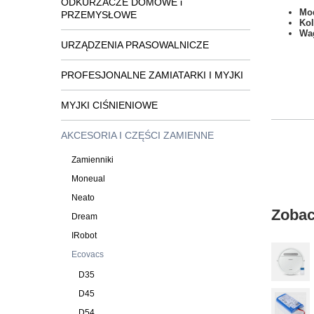
ODKURZACZE DOMOWE i
Mod
PRZEMYSŁOWE
Kol
Wa
URZĄDZENIA PRASOWALNICZE
PROFESJONALNE ZAMIATARKI I MYJKI
MYJKI CIŚNIENIOWE
AKCESORIA I CZĘŚCI ZAMIENNE
Zamienniki
Moneual
Neato
Zobac
Dream
IRobot
Ecovacs
D35
D45
D54