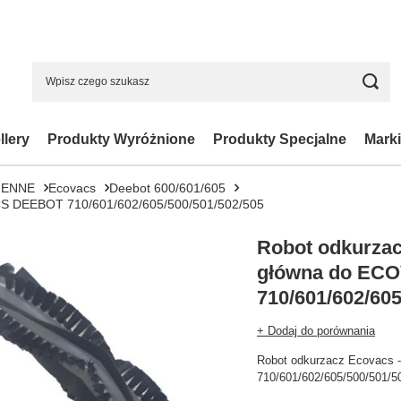
llery
Produkty Wyróżnione
Produkty Specjalne
Marki
IENNE
Ecovacs
Deebot 600/601/605
CS DEEBOT 710/601/602/605/500/501/502/505
Robot odkurzac
główna do EC
710/601/602/605
+ Dodaj do porównania
Robot odkurzacz Ecovacs
710/601/602/605/500/501/5