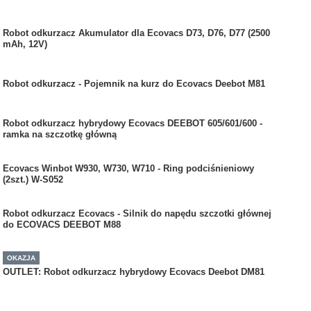
Robot odkurzacz Akumulator dla Ecovacs D73, D76, D77 (2500
mAh, 12V)
Robot odkurzacz - Pojemnik na kurz do Ecovacs Deebot M81
Robot odkurzacz hybrydowy Ecovacs DEEBOT 605/601/600 -
ramka na szczotkę główną
Ecovacs Winbot W930, W730, W710 - Ring podciśnieniowy
(2szt.) W-S052
Robot odkurzacz Ecovacs - Silnik do napędu szczotki głównej
do ECOVACS DEEBOT M88
OKAZJA
OUTLET: Robot odkurzacz hybrydowy Ecovacs Deebot DM81