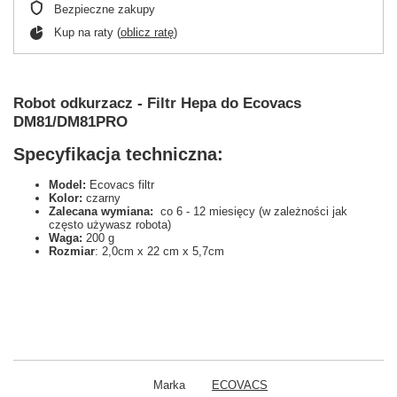
Bezpieczne zakupy
Kup na raty (
oblicz ratę
)
Robot odkurzacz - Filtr Hepa do Ecovacs
DM81/DM81PRO
Specyfikacja techniczna:
Model:
Ecovacs filtr
Kolor:
czarny
Zalecana wymiana:
co 6 - 12 miesięcy (w zależności jak
często używasz robota)
Waga:
200 g
Rozmiar
: 2,0cm x 22 cm x 5,7cm
Marka
ECOVACS