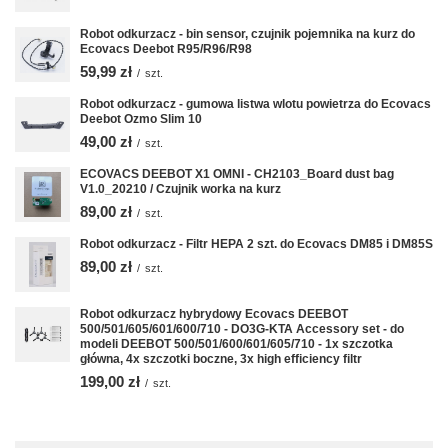
Robot odkurzacz - bin sensor, czujnik pojemnika na kurz do
Ecovacs Deebot R95/R96/R98
59,99 zł
/
szt.
Robot odkurzacz - gumowa listwa wlotu powietrza do Ecovacs
Deebot Ozmo Slim 10
49,00 zł
/
szt.
ECOVACS DEEBOT X1 OMNI - CH2103_Board dust bag
V1.0_20210 / Czujnik worka na kurz
89,00 zł
/
szt.
Robot odkurzacz - Filtr HEPA 2 szt. do Ecovacs DM85 i DM85S
89,00 zł
/
szt.
Robot odkurzacz hybrydowy Ecovacs DEEBOT
500/501/605/601/600/710 - DO3G-KTA Accessory set - do
modeli DEEBOT 500/501/600/601/605/710 - 1x szczotka
główna, 4x szczotki boczne, 3x high efficiency filtr
199,00 zł
/
szt.