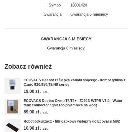
Symbol
10001424
Gwarancja
Gwarancja 6 miesięcy
GWARANCJA 6 MIESIĘCY
Gwarancja 6 miesięcy
Zobacz również
ECOVACS Deebot zaślepka kanału ssącego - kompatybilna z
Ozmo 920/950/T8/N8 series
19,00 zł
/
szt.
ECOVACS Deebot Ozmo T8/T8+ - ZJ913-WTPB V1.0 - Water
tank connector / gniazdo pojemnika na wodę
89,00 zł
/
szt.
Robot odkurzacz - filtr gąbkowy wstępny do Ecovacs M82
16,90 zł
/
szt.