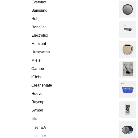
Everybot
Samsung
Hobot
RoboJet
Electrolux
Mamibot
Husqvarna
Miele
Carneo
iClebo
CleaneMate
Hoover
Raycop
Symbo
Ilife
seria A
seria V