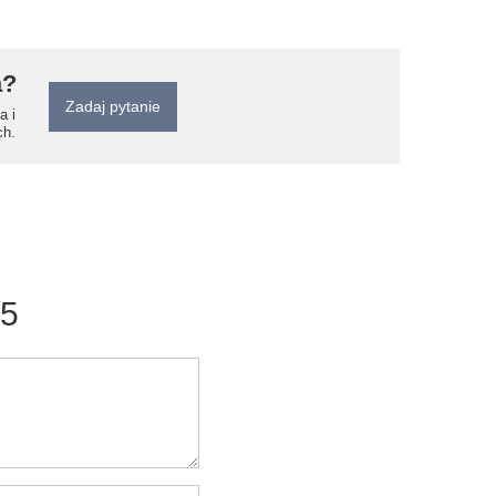
a?
Zadaj pytanie
a i
ch.
/5