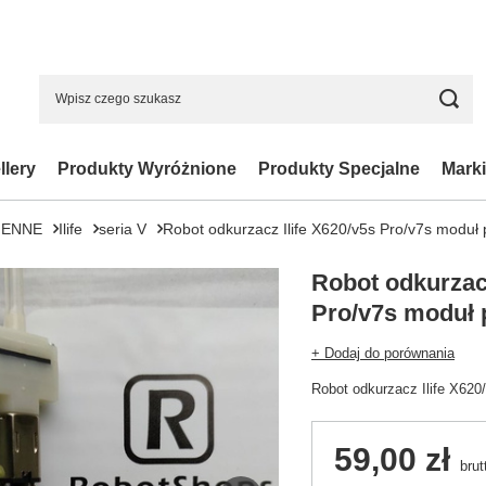
llery
Produkty Wyróżnione
Produkty Specjalne
Marki
IENNE
Ilife
seria V
Robot odkurzacz Ilife X620/v5s Pro/v7s moduł 
Robot odkurzacz
Pro/v7s moduł 
+ Dodaj do porównania
Robot odkurzacz Ilife X620
59,00 zł
brut