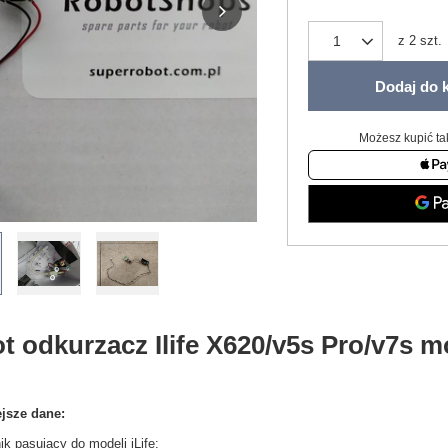
z
2
szt.
Dodaj do 
Możesz kupić ta
t odkurzacz Ilife X620/v5s Pro/v7s 
jsze dane:
nik pasujący do modeli iLife: