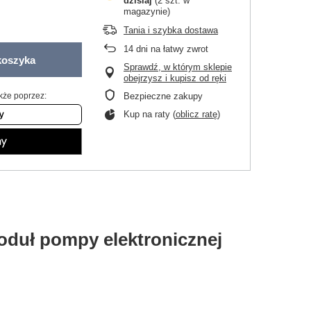
dzisiaj
(2 szt. w
magazynie)
Tania i szybka dostawa
14
dni na łatwy zwrot
koszyka
Sprawdź, w którym sklepie
obejrzysz i kupisz od ręki
kże poprzez:
Bezpieczne zakupy
Kup na raty (
oblicz ratę
)
moduł pompy elektronicznej