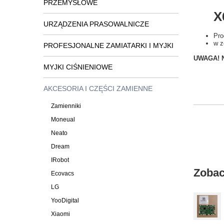
PRZEMYSŁOWE
X
URZĄDZENIA PRASOWALNICZE
Pro
w z
PROFESJONALNE ZAMIATARKI I MYJKI
UWAGA! Ni
MYJKI CIŚNIENIOWE
AKCESORIA I CZĘŚCI ZAMIENNE
Zamienniki
Moneual
Neato
Dream
IRobot
Zobac
Ecovacs
LG
YooDigital
Xiaomi