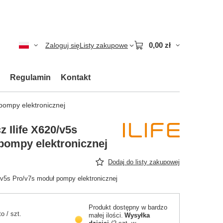
0,00 zł
Zaloguj się
Listy zakupowe
Regulamin
Kontakt
pompy elektronicznej
 Ilife X620/v5s
pompy elektronicznej
Dodaj do listy zakupowej
/v5s Pro/v7s moduł pompy elektronicznej
Produkt dostępny w bardzo
to
/
szt.
małej ilości
Wysyłka