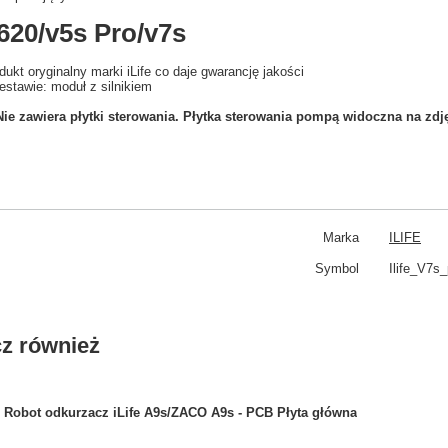
620/v5s Pro/v7s
dukt oryginalny marki iLife co daje gwarancję jakości
estawie: moduł z silnikiem
e zawiera płytki sterowania. Płytka sterowania pompą widoczna na zdję
Marka
ILIFE
Symbol
Ilife_V7s
z również
Robot odkurzacz iLife A9s/ZACO A9s - PCB Płyta główna