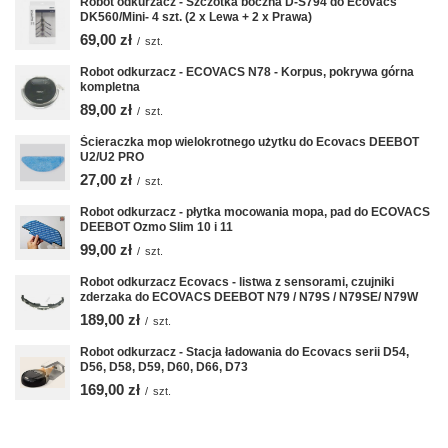
Robot odkurzacz - Szczotka boczna D-S794 do Ecovacs
DK560/Mini- 4 szt. (2 x Lewa + 2 x Prawa)
69,00 zł
/
szt.
Robot odkurzacz - ECOVACS N78 - Korpus, pokrywa górna
kompletna
89,00 zł
/
szt.
Ścieraczka mop wielokrotnego użytku do Ecovacs DEEBOT
U2/U2 PRO
27,00 zł
/
szt.
Robot odkurzacz - płytka mocowania mopa, pad do ECOVACS
DEEBOT Ozmo Slim 10 i 11
99,00 zł
/
szt.
Robot odkurzacz Ecovacs - listwa z sensorami, czujniki
zderzaka do ECOVACS DEEBOT N79 / N79S / N79SE/ N79W
189,00 zł
/
szt.
Robot odkurzacz - Stacja ładowania do Ecovacs serii D54,
D56, D58, D59, D60, D66, D73
169,00 zł
/
szt.