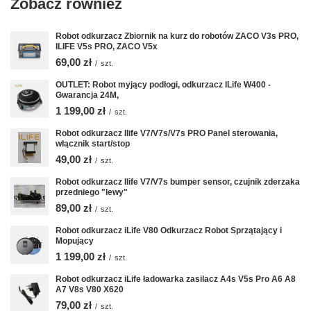
Zobacz również
Robot odkurzacz Zbiornik na kurz do robotów ZACO V3s PRO,
ILIFE V5s PRO, ZACO V5x
69,00 zł
/
szt.
OUTLET: Robot myjący podłogi, odkurzacz ILife W400 -
Gwarancja 24M,
1 199,00 zł
/
szt.
Robot odkurzacz Ilife V7/V7s/V7s PRO Panel sterowania,
włącznik start/stop
49,00 zł
/
szt.
Robot odkurzacz Ilife V7/V7s bumper sensor, czujnik zderzaka
przedniego "lewy"
89,00 zł
/
szt.
Robot odkurzacz iLife V80 Odkurzacz Robot Sprzątający i
Mopujący
1 199,00 zł
/
szt.
Robot odkurzacz iLife ładowarka zasilacz A4s V5s Pro A6 A8
A7 V8s V80 X620
79,00 zł
/
szt.