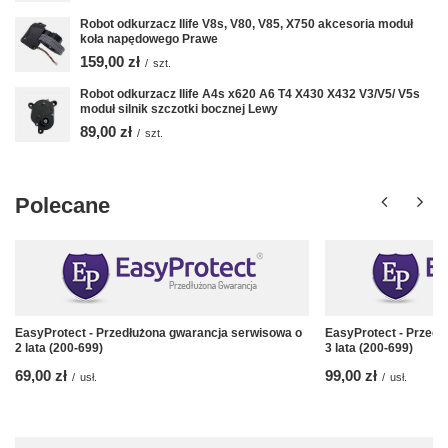
Robot odkurzacz Ilife V8s, V80, V85, X750 akcesoria moduł
koła napędowego Prawe
159,00 zł
/
szt.
Robot odkurzacz Ilife A4s x620 A6 T4 X430 X432 V3/V5/ V5s
moduł silnik szczotki bocznej Lewy
89,00 zł
/
szt.
Polecane
EasyProtect - Przedłużona gwarancja serwisowa o
EasyProtect - Przedł
2 lata (200-699)
3 lata (200-699)
69,00 zł
99,00 zł
/
usł.
/
usł.