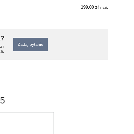
199,00 zł
/
szt.
a?
Zadaj pytanie
a i
ch.
/5