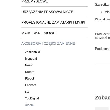
PRZEMYSŁOWE
Szczotka 
URZĄDZENIA PRASOWALNICZE
Vio
W opakow
PROFESJONALNE ZAMIATARKI I MYJKI
MYJKI CIŚNIENIOWE
Producent
szczotki
m
AKCESORIA I CZĘŚCI ZAMIENNE
Producent
Zamienniki
Moneual
Neato
Dream
IRobot
Ecovacs
LG
Zobac
YooDigital
Xiaomi