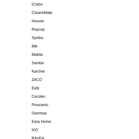
iClebo
CleaneMate
Hoover
Raycop
Symbo
Ilife
Makita
Samba
Karcher
ZACO
Eufy
Cecotec
Proscenic
Overmax
Easy Home
IVO
RAVEN