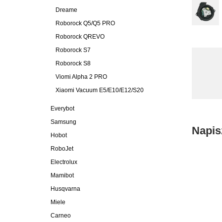
Dreame
Roborock Q5/Q5 PRO
Roborock QREVO
Roborock S7
Roborock S8
Viomi Alpha 2 PRO
Xiaomi Vacuum E5/E10/E12/S20
Everybot
Samsung
Napis
Hobot
RoboJet
Electrolux
Mamibot
Husqvarna
Miele
Carneo