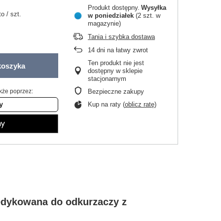
Produkt dostępny
Wysyłka
to
/
szt.
w poniedziałek
(2 szt. w
magazynie)
Tania i szybka dostawa
14
dni na łatwy zwrot
Ten produkt nie jest
koszyka
dostępny w sklepie
stacjonarnym
kże poprzez:
Bezpieczne zakupy
Kup na raty (
oblicz ratę
)
edykowana do odkurzaczy z