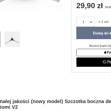
29,90 zł
brut
z
2
szt.
Dodaj do 
Możesz kupić ta
nałej jakości (nowy model) Szczotka boczna d
Viomi V2