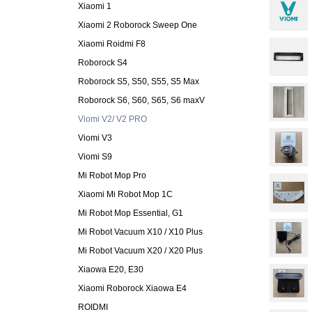
Xiaomi 1
Xiaomi 2 Roborock Sweep One
Xiaomi Roidmi F8
Roborock S4
Roborock S5, S50, S55, S5 Max
Roborock S6, S60, S65, S6 maxV
Viomi V2/ V2 PRO
Viomi V3
Viomi S9
Mi Robot Mop Pro
Xiaomi Mi Robot Mop 1C
Mi Robot Mop Essential, G1
Mi Robot Vacuum X10 / X10 Plus
Mi Robot Vacuum X20 / X20 Plus
Xiaowa E20, E30
Xiaomi Roborock Xiaowa E4
ROIDMI