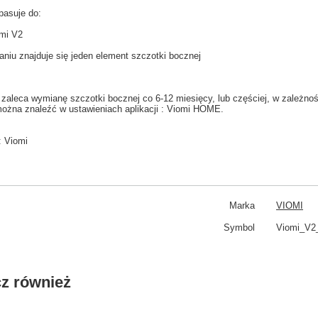
pasuje do:
mi V2
aniu
znajduje się jeden
element
szczotki bocznej
 zaleca wymianę szczotki bocznej co
6-12
miesięcy
,
lub częściej
, w zależnoś
ożna znaleźć w
ustawieniach aplikacji
: Viomi HOME
.
:
Viomi
Marka
VIOMI
Symbol
Viomi_V2
z również