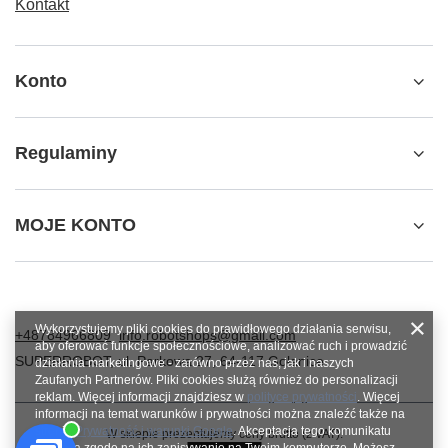
Kontakt
Konto
Regulaminy
MOJE KONTO
Wykorzystujemy pliki cookies do prawidłowego działania serwisu,
+48784966809
info.robotshops@gmail.com
aby oferować funkcje społecznościowe, analizować ruch i prowadzić
SUPERROBOT
,
ul. Parkowa 27
,
64-117
Gołanice
działania marketingowe - zarówno przez nas, jak i naszych
Zaufanych Partnerów. Pliki cookies służą również do personalizacji
reklam. Więcej informacji znajdziesz w
polityce prywatności
. Więcej
informacji na temat warunków i prywatności można znaleźć także na
stronie
Prywatność i warunki Google
. Akceptacja tego komunikatu
W sklepie prezentujemy ceny brutto (z VAT).