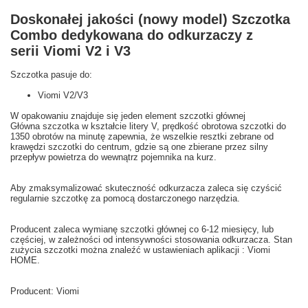
Doskonałej jakości (nowy model) Szczotka
Combo dedykowana do odkurzaczy z
serii Viomi V2 i V3
Szczotka pasuje do:
Viomi V2/V3
W opakowaniu
znajduje się jeden
element
szczotki głównej
Główna
szczotka
w kształcie litery V,
prędkość obrotowa
szczotki do
1350
obrotów na minutę
zapewnia
, że wszelkie
resztki
zebrane
od
krawędzi
szczotki
do centrum,
gdzie są one zbierane przez
silny
przepływ
powietrza do wewnątrz
pojemnika na kurz
.
Aby zmaksymalizować
skuteczność
odkurzacza
zaleca się
czyścić
regularnie szczotkę
za pomocą dostarczonego narzędzia
.
Producent zaleca wymianę szczotki głównej co
6-12
miesięcy
,
lub
częściej
, w zależności
od intensywności
stosowania
odkurzacza.
Stan
zużycia
szczotki
można znaleźć w
ustawieniach aplikacji
: Viomi
HOME
.
Producent:
Viomi