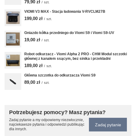
79,90 zł
/
szt.
VIOMI V3 MAX - Stacja ładowania V-RVCLM27B
199,00 zł
/
szt.
Gniazdo kółka przedniego do Viomi S9 i Viomi S9-UV
19,00 zł
/
szt.
Robot odkurzacz - Viomi Alpha 2 PRO - CHM Modul szczotki
głównej z kanałem ssącym, bez sinika i przekładni
189,00 zł
/
szt.
Główna szczotka do odkurzacza Viomi S9
89,00 zł
/
szt.
Potrzebujesz pomocy? Masz pytania?
Zadaj pytanie a my odpowiemy niezwłocznie,
Zadaj pytanie
najciekawsze pytania i odpowiedzi publikując
dla innych.