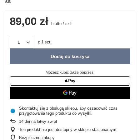
930
89,00 zł
brutto
/
szt.
z
1
szt.
Dodaj do koszyka
Możesz kupić także poprzez:
Skontaktuj się z obsługą sklepu
, aby oszacować czas
przygotowania tego produktu do wysyłki.
14
dni na łatwy zwrot
Ten produkt nie jest dostępny w sklepie stacjonarnym
Bezpieczne zakupy