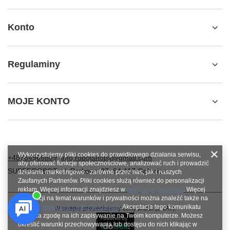
Konto
Regulaminy
MOJE KONTO
Wykorzystujemy pliki cookies do prawidłowego działania serwisu,
+48784966809
info.robotshops@gmail.com
aby oferować funkcje społecznościowe, analizować ruch i prowadzić
SUPERROBOT
,
ul. Parkowa 27
,
64-117
Gołanice
działania marketingowe - zarówno przez nas, jak i naszych
Zaufanych Partnerów. Pliki cookies służą również do personalizacji
reklam. Więcej informacji znajdziesz w
polityce prywatności
. Więcej
informacji na temat warunków i prywatności można znaleźć także na
stronie
Prywatność i warunki Google
. Akceptacja tego komunikatu
W sklepie prezentujemy ceny brutto (z VAT).
oznacza zgodę na ich zapisywanie na Twoim komputerze. Możesz
określić warunki przechowywania lub dostępu do nich klikając w