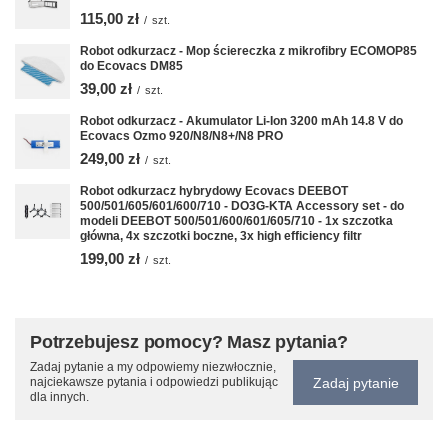
115,00 zł
/
szt.
Robot odkurzacz - Mop ściereczka z mikrofibry ECOMOP85
do Ecovacs DM85
39,00 zł
/
szt.
Robot odkurzacz - Akumulator Li-Ion 3200 mAh 14.8 V do
Ecovacs Ozmo 920/N8/N8+/N8 PRO
249,00 zł
/
szt.
Robot odkurzacz hybrydowy Ecovacs DEEBOT
500/501/605/601/600/710 - DO3G-KTA Accessory set - do
modeli DEEBOT 500/501/600/601/605/710 - 1x szczotka
główna, 4x szczotki boczne, 3x high efficiency filtr
199,00 zł
/
szt.
Potrzebujesz pomocy? Masz pytania?
Zadaj pytanie a my odpowiemy niezwłocznie,
Zadaj pytanie
najciekawsze pytania i odpowiedzi publikując
dla innych.