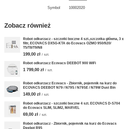
Symbol
10002020
Zobacz również
Robot odkurzacz - szczotki boczne 4 szt.,szczotka główna, 3 x
filtr, ECOVACS DX5G-KTA do Ecovacs OZMO 950/920/
T5/T8/T9/N8
199,00 zł
/
szt.
Robot odkurzacz Ecovacs DEEBOT 900 WiFi
1 799,00 zł
/
szt.
Robot odkurzacz Ecovacs - Zbiornik, pojemnik na kurz do
ECOVACS DEEBOT N79 / N79S / N79SE / N79W Dust Bin
149,00 zł
/
szt.
Robot odkurzacz - szczotki boczne 4 szt. ECOVACS D-S704
do Ecovacs SLIM, SLIM2, MARVEL
69,00 zł
/
szt.
Robot odkurzacz - Zbiornik, pojemnik na kurz do Ecovacs
Deebot R95