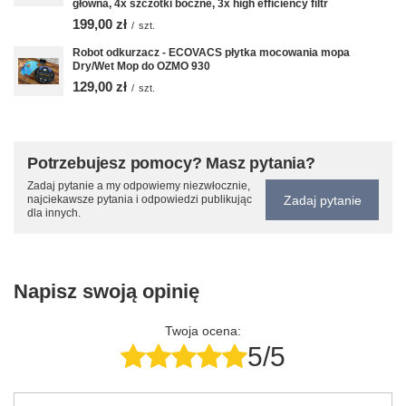
główna, 4x szczotki boczne, 3x high efficiency filtr
199,00 zł
/
szt.
Robot odkurzacz - ECOVACS płytka mocowania mopa
Dry/Wet Mop do OZMO 930
129,00 zł
/
szt.
Potrzebujesz pomocy? Masz pytania?
Zadaj pytanie a my odpowiemy niezwłocznie,
Zadaj pytanie
najciekawsze pytania i odpowiedzi publikując
dla innych.
Napisz swoją opinię
Twoja ocena:
5/5