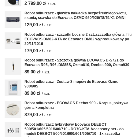
2 799,00 zł
/
szt.
Robot odkurzacz - głowica nakładka bezpośredniego wlotu,
ssania, ssawka do Ecovacs OZMO 950/920/T8/T9/X1 OMNI
129,00 zł
/
szt.
Robot odkurzacz - szczotki boczne 2 szt.,szczotka główna, filtr
ECOVACS DM82-KTA do Ecovacs DM82 wyprodukowany po
20/11/2016
179,00 zł
/
szt.
Robot odkurzacz - Szczotka główna ECOVACS D-S721 do
Ecovacs R95, R96, DM85S, Ozmo610, Deebot 900, Ozmo930
89,00 zł
/
szt.
Robot odkurzacz - Zestaw 3 mopów do Ecovacs Ozmo
900/905
89,00 zł
/
szt.
Robot odkurzacz - ECOVACS Deebot 900 - Korpus, pokrywa
górna kompletna
379,00 zł
/
szt.
Robot odkurzacz hybrydowy Ecovacs DEEBOT
500/501/605/601/600/710 - DO3G-KTA Accessory set - do
modeli DEEBOT 500/501/600/601/605/710 - 1x szczotka