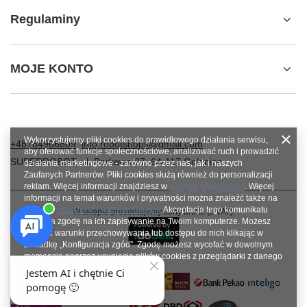
Regulaminy
MOJE KONTO
Wykorzystujemy pliki cookies do prawidłowego działania serwisu,
+48784966809
info.robotshops@gmail.com
aby oferować funkcje społecznościowe, analizować ruch i prowadzić
SUPERROBOT
,
ul. Parkowa 27
,
64-117
Gołanice
działania marketingowe - zarówno przez nas, jak i naszych
Zaufanych Partnerów. Pliki cookies służą również do personalizacji
reklam. Więcej informacji znajdziesz w
polityce prywatności
. Więcej
informacji na temat warunków i prywatności można znaleźć także na
stronie
Prywatność i warunki Google
. Akceptacja tego komunikatu
W sklepie prezentujemy ceny brutto (z VAT).
oznacza zgodę na ich zapisywanie na Twoim komputerze. Możesz
określić warunki przechowywania lub dostępu do nich klikając w
zakładkę „Konfiguracja zgód”. Zgodę możesz wycofać w dowolnym
momencie poprzez usunięcie plików cookies z przeglądarki z danego
urządzenia końcowego.
Zamknij