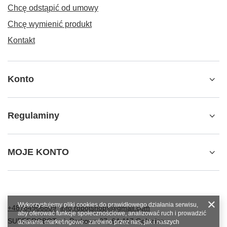
Chcę odstąpić od umowy
Chcę wymienić produkt
Kontakt
Konto
Regulaminy
MOJE KONTO
Wykorzystujemy pliki cookies do prawidłowego działania serwisu,
+48784966809
info.robotshops@gmail.com
aby oferować funkcje społecznościowe, analizować ruch i prowadzić
SUPERROBOT
,
ul. Parkowa 27
,
64-117
Gołanice
działania marketingowe - zarówno przez nas, jak i naszych