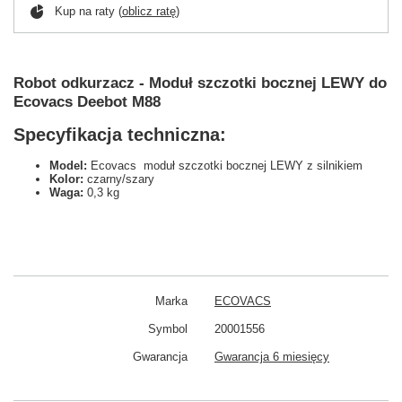
Kup na raty (
oblicz ratę
)
Robot odkurzacz - Moduł szczotki bocznej LEWY do
Ecovacs Deebot M88
Specyfikacja techniczna:
Model:
Ecovacs moduł szczotki bocznej LEWY z silnikiem
Kolor:
czarny/szary
Waga:
0,3 kg
Marka
ECOVACS
Symbol
20001556
Gwarancja
Gwarancja 6 miesięcy