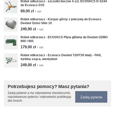
Robot odkurzacz - szczotki boczne 4 szt. ECOVACS D-S244
do Ecovacs D35
69,00 zł
/
szt.
Robot odkurzacz - Korpus górny z pokrywą do Ecovacs
Deebot Ozmo Slim 10
249,90 zł
/
szt.
Robot odkurzacz - ECOVACS Płyta główna do Deebot OZMO
900 i 905
179,00 zł
/
szt.
Robot odkurzacz - Ecovacs Deebot T20/T30 biały - FAN,
turbina ssąca, wentylator
249,00 zł
/
szt.
Potrzebujesz pomocy? Masz pytania?
Zadaj pytanie a my odpowiemy niezwłocznie,
Zadaj pytanie
najciekawsze pytania i odpowiedzi publikując
dla innych.