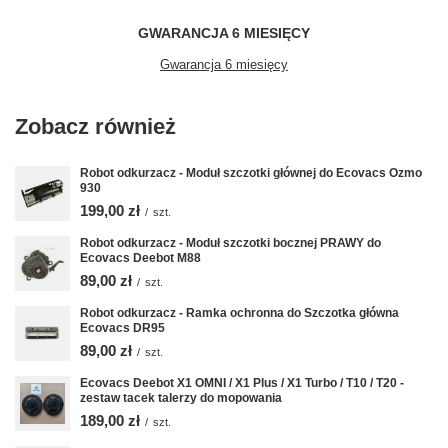
GWARANCJA 6 MIESIĘCY
Gwarancja 6 miesięcy
Zobacz również
Robot odkurzacz - Moduł szczotki głównej do Ecovacs Ozmo
930
199,00 zł
/
szt.
Robot odkurzacz - Moduł szczotki bocznej PRAWY do
Ecovacs Deebot M88
89,00 zł
/
szt.
Robot odkurzacz - Ramka ochronna do Szczotka główna
Ecovacs DR95
89,00 zł
/
szt.
Ecovacs Deebot X1 OMNI / X1 Plus / X1 Turbo / T10 / T20 -
zestaw tacek talerzy do mopowania
189,00 zł
/
szt.