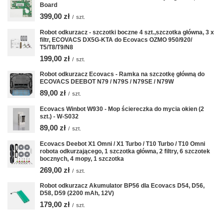
Board
399,00 zł
/
szt.
Robot odkurzacz - szczotki boczne 4 szt.,szczotka główna, 3 x
filtr, ECOVACS DX5G-KTA do Ecovacs OZMO 950/920/
T5/T8/T9/N8
199,00 zł
/
szt.
Robot odkurzacz Ecovacs - Ramka na szczotkę główną do
ECOVACS DEEBOT N79 / N79S / N79SE / N79W
89,00 zł
/
szt.
Ecovacs Winbot W930 - Mop ściereczka do mycia okien (2
szt.) - W-S032
89,00 zł
/
szt.
Ecovacs Deebot X1 Omni / X1 Turbo / T10 Turbo / T10 Omni
robota odkurzającego, 1 szczotka główna, 2 filtry, 6 szczotek
bocznych, 4 mopy, 1 szczotka
269,00 zł
/
szt.
Robot odkurzacz Akumulator BP56 dla Ecovacs D54, D56,
D58, D59 (2200 mAh, 12V)
179,00 zł
/
szt.