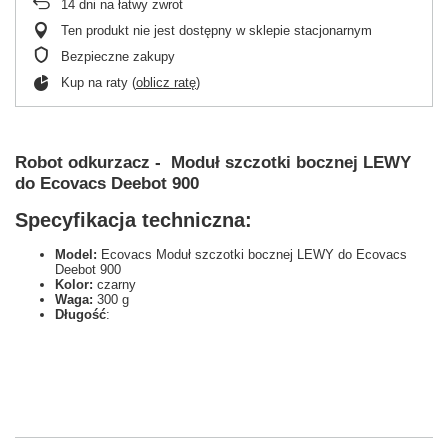
14
dni na łatwy zwrot
Ten produkt nie jest dostępny w sklepie stacjonarnym
Bezpieczne zakupy
Kup na raty (
oblicz ratę
)
Robot odkurzacz - Moduł szczotki bocznej LEWY
do Ecovacs Deebot 900
Specyfikacja techniczna:
Model:
Ecovacs Moduł szczotki bocznej LEWY do Ecovacs
Deebot 900
Kolor:
czarny
Waga:
300 g
Długość
: