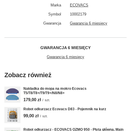
Marka
ECOVACS
Symbol
10002179
Gwarancja
Gwarancja 6 miesięcy
GWARANCJA 6 MIESIĘCY
Gwarancja 6 miesięcy
Zobacz również
Nakładka do mopa na mokro Ecovacs
T5/T8/T8+/T9/T9+/N8/N8+
179,00 zł
/
szt.
Robot odkurzacz Ecovacs D83 - Pojemnik na kurz
99,00 zł
/
szt.
Robot odkurzacz - ECOVACS OZMO 950 - Płyta główna, Main