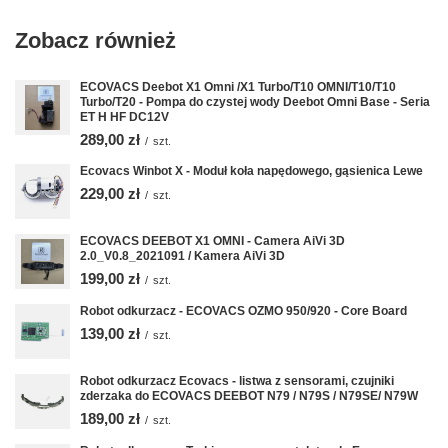
Zobacz również
ECOVACS Deebot X1 Omni /X1 Turbo/T10 OMNI/T10/T10
Turbo/T20 - Pompa do czystej wody Deebot Omni Base - Seria
ET H HF DC12V
289,00 zł
/
szt.
Ecovacs Winbot X - Moduł koła napędowego, gąsienica Lewe
229,00 zł
/
szt.
ECOVACS DEEBOT X1 OMNI - Camera AiVi 3D
2.0_V0.8_2021091 / Kamera AiVi 3D
199,00 zł
/
szt.
Robot odkurzacz - ECOVACS OZMO 950/920 - Core Board
139,00 zł
/
szt.
Robot odkurzacz Ecovacs - listwa z sensorami, czujniki
zderzaka do ECOVACS DEEBOT N79 / N79S / N79SE/ N79W
189,00 zł
/
szt.