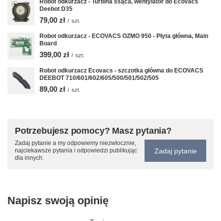
Robot odkurzacz - Turbina ssąca, wentylator do Ecovacs
Deebot D35
79,00 zł
/
szt.
Robot odkurzacz - ECOVACS OZMO 950 - Płyta główna, Main
Board
399,00 zł
/
szt.
Robot odkurzacz Ecovacs - szczotka główna do ECOVACS
DEEBOT 710/601/602/605/500/501/502/505
89,00 zł
/
szt.
Potrzebujesz pomocy? Masz pytania?
Zadaj pytanie a my odpowiemy niezwłocznie,
Zadaj pytanie
najciekawsze pytania i odpowiedzi publikując
dla innych.
Napisz swoją opinię