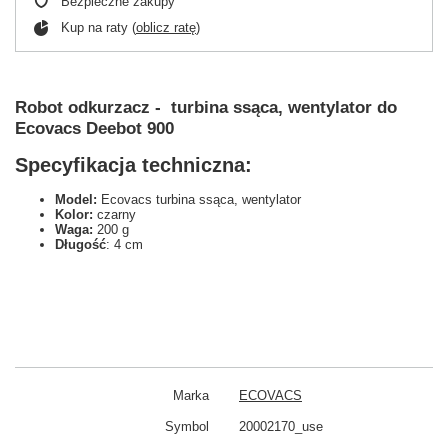
Bezpieczne zakupy
Kup na raty (
oblicz ratę
)
Robot odkurzacz - turbina ssąca, wentylator do
Ecovacs Deebot 900
Specyfikacja techniczna:
Model:
Ecovacs turbina ssąca, wentylator
Kolor:
czarny
Waga:
200 g
Długość
: 4 cm
Marka
ECOVACS
Symbol
20002170_use