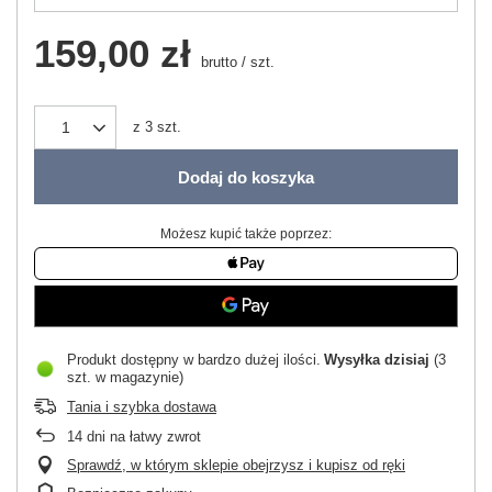
159,00 zł
brutto
/
szt.
z
3
szt.
Dodaj do koszyka
Możesz kupić także poprzez:
Produkt dostępny w bardzo dużej ilości
Wysyłka
dzisiaj
(3
szt. w magazynie)
Tania i szybka dostawa
14
dni na łatwy zwrot
Sprawdź, w którym sklepie obejrzysz i kupisz od ręki