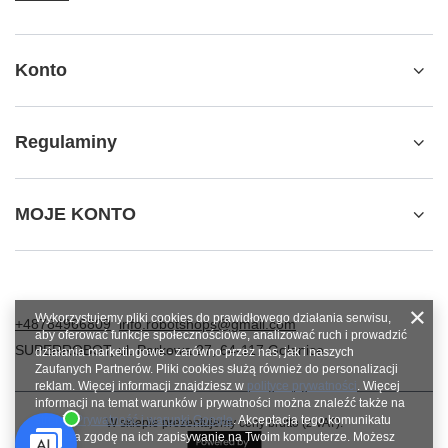
Konto
Regulaminy
MOJE KONTO
Wykorzystujemy pliki cookies do prawidłowego działania serwisu,
+48784966809
info.robotshops@gmail.com
aby oferować funkcje społecznościowe, analizować ruch i prowadzić
SUPERROBOT
,
ul. Parkowa 27
,
64-117
Gołanice
działania marketingowe - zarówno przez nas, jak i naszych
Zaufanych Partnerów. Pliki cookies służą również do personalizacji
reklam. Więcej informacji znajdziesz w
polityce prywatności
. Więcej
informacji na temat warunków i prywatności można znaleźć także na
stronie
Prywatność i warunki Google
. Akceptacja tego komunikatu
W sklepie prezentujemy ceny brutto (z VAT).
oznacza zgodę na ich zapisywanie na Twoim komputerze. Możesz