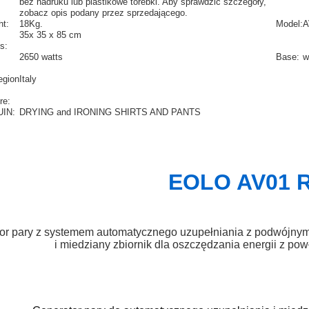
bez nadruku lub plastikowe torebki. Aby sprawdzić szczegóły,
zobacz opis podany przez sprzedającego.
ht:
18Kg.
Model:
A
35x 35 x 85 cm
s:
2650 watts
Base:
w
egion
Italy
re:
IN:
DRYING and IRONING SHIRTS AND PANTS
EOLO AV01 
or pary z systemem automatycznego uzupełniania z podwójnym
i miedziany zbiornik dla oszczędzania energii z po