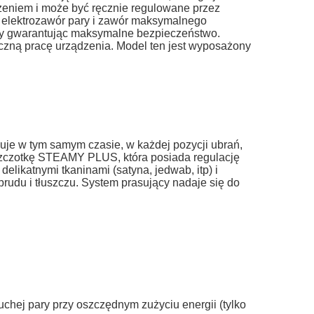
żeniem i może być ręcznie regulowane przez
t, elektrozawór pary i zawór maksymalnego
ary gwarantując maksymalne bezpieczeństwo.
eczną pracę urządzenia. Model ten jest wyposażony
kuje w tym samym czasie, w każdej pozycji ubrań,
szczotkę
STEAMY PLUS
, która posiada regulację
elikatnymi tkaninami (satyna, jedwab, itp) i
 brudu i tłuszczu. System prasujący nadaje się do
chej pary przy oszczędnym zużyciu energii (tylko