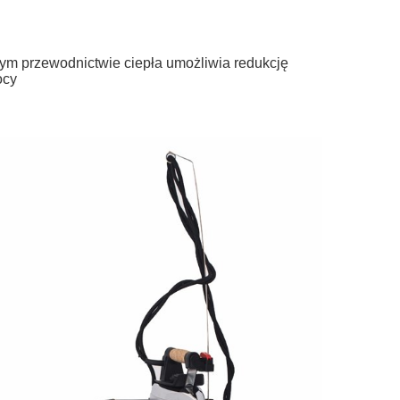
użym przewodnictwie ciepła umożliwia redukcję
ocy