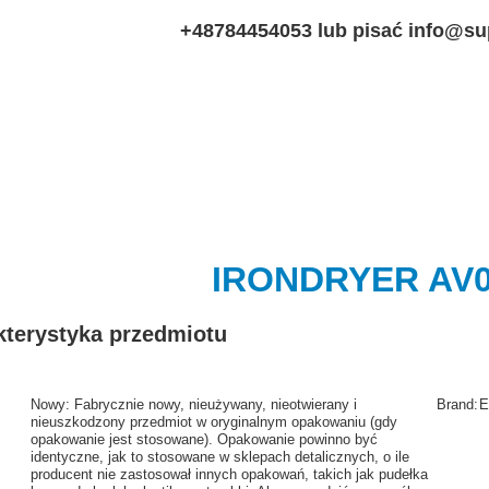
+48784454053 lub pisać info@su
IRONDRYER AV0
kterystyka przedmiotu
Nowy:
Fabrycznie nowy, nieużywany, nieotwierany i
Brand:
E
nieuszkodzony przedmiot w oryginalnym opakowaniu (gdy
opakowanie jest stosowane). Opakowanie powinno być
identyczne, jak to stosowane w sklepach detalicznych, o ile
producent nie zastosował innych opakowań, takich jak pudełka