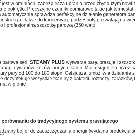
jest w pralniach, zabezpiecza ubrania przed zbyt dużym nawil
ne pokrętło. Precyzyjne czujniki pomiarowe takie jak termosta
a automatycznie sprawdza perfekcyjne działanie generatora p
onstrukcja i łatwe do konserwacji podzespoły pozwalają na wi
o i profesjonalną szczotkę parową (350 watt)
 parowa serii
STEAMY PLUS
wytwarza parę, prasuje i szczot
kanap, dywanów, koców i innych tkanin. Moc osiągnięta przez 
ury pary od 100 do 180 stopni Celsjusza, umożliwia działanie z d
e dezynfekuje wszystkie tkaniny z bakterii, roztoczy, zarazków,
nia w pionie
w porównaniu do tradycyjnego systemu prasującego
edziany bojler do zaoszczędzania energii (wydajna produkcja su