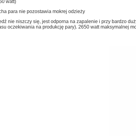
50 watt)
cha para nie pozostawia mokrej odzieży
edź nie niszczy się, jest odporna na zapalenie i przy bardzo d
asu oczekiwania na produkcję pary). 2650 watt maksymalnej m