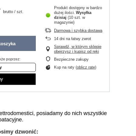
ł
Produkt dostępny w bardzo
brutto
/
szt.
dużej ilości
Wysyłka
dzisiaj
(10 szt. w
magazynie)
.
Darmowa i szybka dostawa
14
dni na łatwy zwrot
koszyka
Sprawdź, w którym sklepie
obejrzysz i kupisz od ręki
kże poprzez:
Bezpieczne zakupy
Kup na raty (
oblicz ratę
)
ttrodomestici, posiadamy do nich wszystkie
oatacyjne.
rosimy dzwonić: