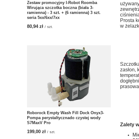
Zestaw promocyjny I-Robot Roomba
używany 
Wirująca szczotka boczna (biała 3-
zewnętrz
ramienna) - 3 szt. + (6 ramienna) 3 szt.
ciśnieni
seria 5xx/6xx/7xx
Prosta k
w żelazk
80,94 zł
/
szt.
Szczotka
zasłon, 
temperat
dogłębni
prasowa
Roborock Empty Wash Fill Dock Onyx3-
Pompa perystaltycznado czystej wody
S7MaxV Pro
Zalety 
199,00 zł
/
szt.
Mi