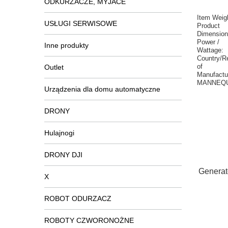
ODKURZACZE, MYJACE
Item Weig
USŁUGI SERWISOWE
Product
Dimension
Power /
Inne produkty
Wattage:
Country/R
of
Outlet
Manufactu
MANNEQU
Urządzenia dla domu automatyczne
DRONY
Hulajnogi
DRONY DJI
Generat
X
ROBOT ODURZACZ
ROBOTY CZWORONOŻNE