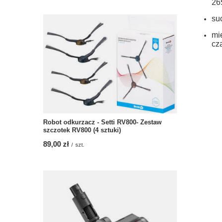
26
su
mi
cz
Robot odkurzacz - Setti RV800- Zestaw
szczotek RV800 (4 sztuki)
89,00 zł
/
szt.