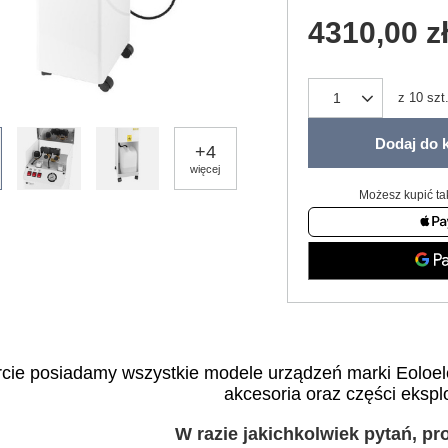
4310,00 z
z
10
szt
Dodaj do 
+
4
więcej
Możesz kupić ta
cie posiadamy wszystkie modele urządzeń marki Eoloele
akcesoria oraz części ekspl
W razie jakichkolwiek pytań, p