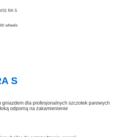
V01 RA S
ith wheels
RA S
 gniazdem dla profesjonalnych szczotek parowych
włoką odporną na zakamienienie