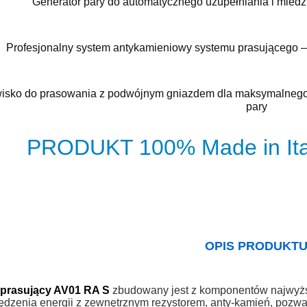
Generator pary do automatycznego uzupełniania i miedzi
Profesjonalny system antykamieniowy systemu prasującego – 
isko do prasowania z podwójnym gniazdem dla maksymalnego 
pary
PRODUKT 100% Made in It
OPIS PRODUKT
prasujący AV01 RA S
zbudowany jest z komponentów najwyżs
dzenia energii z zewnętrznym rezystorem, anty-kamień, pozwal