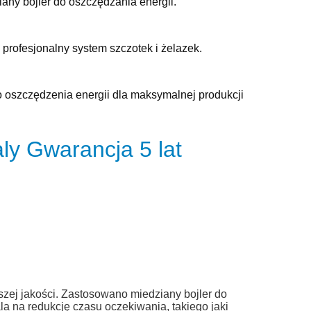
any bojler do oszczędzania energii.
profesjonalny system szczotek i żelazek.
oszczędzenia energii dla maksymalnej produkcji
aly
Gwarancja 5 lat
U
zej jakości. Zastosowano
miedziany bojler
do
a na redukcję czasu oczekiwania, takiego jaki