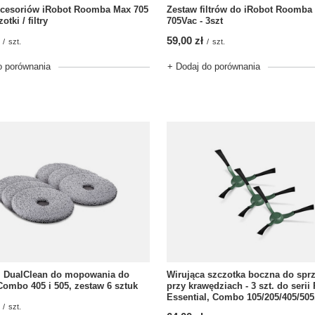
kcesoriów iRobot Roomba Max 705
Zestaw filtrów do iRobot Roomba
otki / filtry
705Vac - 3szt
59,00 zł
/
szt.
/
szt.
o porównania
+ Dodaj do porównania
i DualClean do mopowania do
Wirująca szczotka boczna do sprz
mbo 405 i 505, zestaw 6 sztuk
przy krawędziach - 3 szt. do seri
Essential, Combo 105/205/405/505
/
szt.