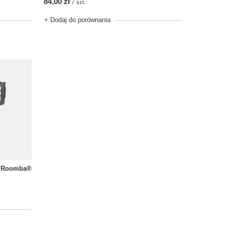
84,00 zł
/
szt.
+ Dodaj do porównania
w Roomba®