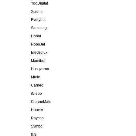
YooDigital
Xiaomi
Everybot
Samsung
Hobot
RoboJet
Electrolux
Mamibot
Husqvarna
Miele
Carneo
iClebo
CleaneMate
Hoover
Raycop
Symbo
Ilife