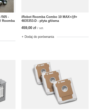
/505 -
iRobot Roomba Combo 10 MAX+/j9+
 / Roomba
4835353-D - płyta główna
459,00 zł
/
szt.
+ Dodaj do porównania