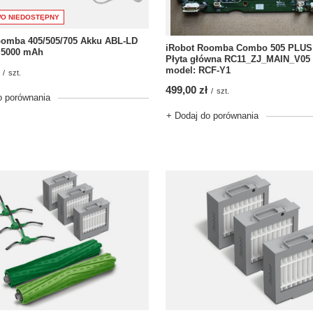
O NIEDOSTĘPNY
oomba 405/505/705 Akku ABL-LD
iRobot Roomba Combo 505 PLUS 
) 5000 mAh
Płyta główna RC11_ZJ_MAIN_V05
model: RCF-Y1
/
szt.
499,00 zł
/
szt.
o porównania
+ Dodaj do porównania