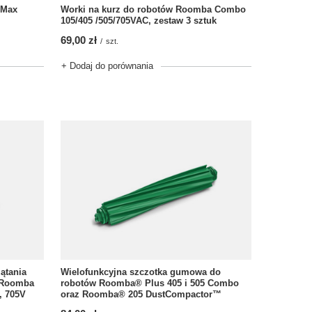
 Max
Worki na kurz do robotów Roomba Combo
105/405 /505/705VAC, zestaw 3 sztuk
69,00 zł
/
szt.
+ Dodaj do porównania
ątania
Wielofunkcyjna szczotka gumowa do
i Roomba
robotów Roomba® Plus 405 i 505 Combo
, 705V
oraz Roomba® 205 DustCompactor™