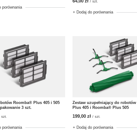
64,00 zł
/
szt.
o porównania
+ Dodaj do porównania
robotów Roomba® Plus 405 i 505
Zestaw uzupełniający do robotó
pakowanie 3 szt.
Plus 405 i Roomba® Plus 505
199,00 zł
szt.
/
szt.
o porównania
+ Dodaj do porównania