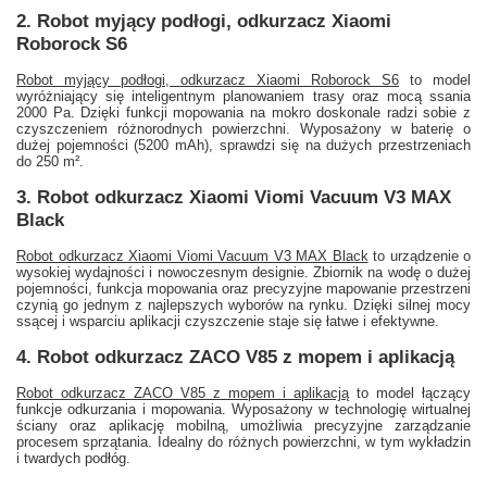
2. Robot myjący podłogi, odkurzacz Xiaomi
Roborock S6
Robot myjący podłogi, odkurzacz Xiaomi Roborock S6
to model
wyróżniający się inteligentnym planowaniem trasy oraz mocą ssania
2000 Pa. Dzięki funkcji mopowania na mokro doskonale radzi sobie z
czyszczeniem różnorodnych powierzchni. Wyposażony w baterię o
dużej pojemności (5200 mAh), sprawdzi się na dużych przestrzeniach
do 250 m².
3. Robot odkurzacz Xiaomi Viomi Vacuum V3 MAX
Black
Robot odkurzacz Xiaomi Viomi Vacuum V3 MAX Black
to urządzenie o
wysokiej wydajności i nowoczesnym designie. Zbiornik na wodę o dużej
pojemności, funkcja mopowania oraz precyzyjne mapowanie przestrzeni
czynią go jednym z najlepszych wyborów na rynku. Dzięki silnej mocy
ssącej i wsparciu aplikacji czyszczenie staje się łatwe i efektywne.
4. Robot odkurzacz ZACO V85 z mopem i aplikacją
Robot odkurzacz ZACO V85 z mopem i aplikacją
to model łączący
funkcje odkurzania i mopowania. Wyposażony w technologię wirtualnej
ściany oraz aplikację mobilną, umożliwia precyzyjne zarządzanie
procesem sprzątania. Idealny do różnych powierzchni, w tym wykładzin
i twardych podłóg.