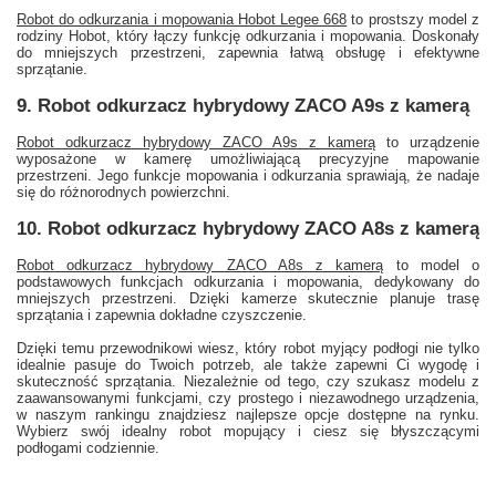
Robot do odkurzania i mopowania Hobot Legee 668
to prostszy model z
rodziny Hobot, który łączy funkcję odkurzania i mopowania. Doskonały
do mniejszych przestrzeni, zapewnia łatwą obsługę i efektywne
sprzątanie.
9. Robot odkurzacz hybrydowy ZACO A9s z kamerą
Robot odkurzacz hybrydowy ZACO A9s z kamerą
to urządzenie
wyposażone w kamerę umożliwiającą precyzyjne mapowanie
przestrzeni. Jego funkcje mopowania i odkurzania sprawiają, że nadaje
się do różnorodnych powierzchni.
10. Robot odkurzacz hybrydowy ZACO A8s z kamerą
Robot odkurzacz hybrydowy ZACO A8s z kamerą
to model o
podstawowych funkcjach odkurzania i mopowania, dedykowany do
mniejszych przestrzeni. Dzięki kamerze skutecznie planuje trasę
sprzątania i zapewnia dokładne czyszczenie.
Dzięki temu przewodnikowi wiesz, który robot myjący podłogi nie tylko
idealnie pasuje do Twoich potrzeb, ale także zapewni Ci wygodę i
skuteczność sprzątania. Niezależnie od tego, czy szukasz modelu z
zaawansowanymi funkcjami, czy prostego i niezawodnego urządzenia,
w naszym rankingu znajdziesz najlepsze opcje dostępne na rynku.
Wybierz swój idealny robot mopujący i ciesz się błyszczącymi
podłogami codziennie.