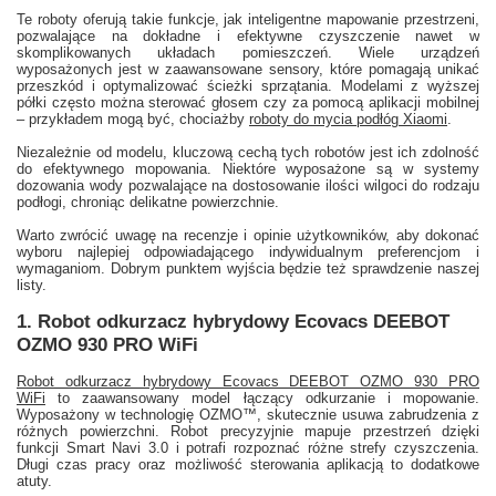
Te roboty oferują takie funkcje, jak inteligentne mapowanie przestrzeni,
pozwalające na dokładne i efektywne czyszczenie nawet w
skomplikowanych układach pomieszczeń. Wiele urządzeń
wyposażonych jest w zaawansowane sensory, które pomagają unikać
przeszkód i optymalizować ścieżki sprzątania. Modelami z wyższej
półki często można sterować głosem czy za pomocą aplikacji mobilnej
– przykładem mogą być, chociażby
roboty do mycia podłóg Xiaomi
.
Niezależnie od modelu, kluczową cechą tych robotów jest ich zdolność
do efektywnego mopowania. Niektóre wyposażone są w systemy
dozowania wody pozwalające na dostosowanie ilości wilgoci do rodzaju
podłogi, chroniąc delikatne powierzchnie.
Warto zwrócić uwagę na recenzje i opinie użytkowników, aby dokonać
wyboru najlepiej odpowiadającego indywidualnym preferencjom i
wymaganiom. Dobrym punktem wyjścia będzie też sprawdzenie naszej
listy.
1. Robot odkurzacz hybrydowy Ecovacs DEEBOT
OZMO 930 PRO WiFi
Robot odkurzacz hybrydowy Ecovacs DEEBOT OZMO 930 PRO
WiFi
to zaawansowany model łączący odkurzanie i mopowanie.
Wyposażony w technologię OZMO™, skutecznie usuwa zabrudzenia z
różnych powierzchni. Robot precyzyjnie mapuje przestrzeń dzięki
funkcji Smart Navi 3.0 i potrafi rozpoznać różne strefy czyszczenia.
Długi czas pracy oraz możliwość sterowania aplikacją to dodatkowe
atuty.