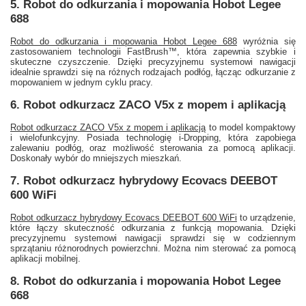
5. Robot do odkurzania i mopowania Hobot Legee
688
Robot do odkurzania i mopowania Hobot Legee 688
wyróżnia się
zastosowaniem technologii FastBrush™, która zapewnia szybkie i
skuteczne czyszczenie. Dzięki precyzyjnemu systemowi nawigacji
idealnie sprawdzi się na różnych rodzajach podłóg, łącząc odkurzanie z
mopowaniem w jednym cyklu pracy.
6. Robot odkurzacz ZACO V5x z mopem i aplikacją
Robot odkurzacz ZACO V5x z mopem i aplikacją
to model kompaktowy
i wielofunkcyjny. Posiada technologię i-Dropping, która zapobiega
zalewaniu podłóg, oraz możliwość sterowania za pomocą aplikacji.
Doskonały wybór do mniejszych mieszkań.
7. Robot odkurzacz hybrydowy Ecovacs DEEBOT
600 WiFi
Robot odkurzacz hybrydowy Ecovacs DEEBOT 600 WiFi
to urządzenie,
które łączy skuteczność odkurzania z funkcją mopowania. Dzięki
precyzyjnemu systemowi nawigacji sprawdzi się w codziennym
sprzątaniu różnorodnych powierzchni. Można nim sterować za pomocą
aplikacji mobilnej.
8. Robot do odkurzania i mopowania Hobot Legee
668