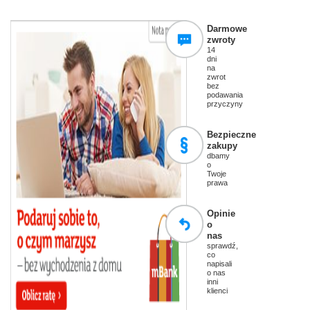
Darmowe
zwroty
14
dni
na
zwrot
bez
podawania
przyczyny
Bezpieczne
zakupy
dbamy
o
Twoje
prawa
Opinie
o
nas
sprawdź,
co
napisali
o nas
inni
klienci