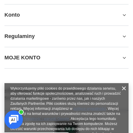
Konto
Regulaminy
MOJE KONTO
Wykorzystujemy pliki cookies do prawidłowego działania serwisu,
+48784966809
info.robotshops@gmail.com
aby oferować funkcje społecznościowe, analizować ruch i prowadzić
SUPERROBOT
,
ul. Parkowa 27
,
64-117
Gołanice
działania marketingowe - zarówno przez nas, jak i naszych
Zaufanych Partnerów. Pliki cookies służą również do personalizacji
reklam. Więcej informacji znajdziesz w
polityce prywatności
. Więcej
informacji na temat warunków i prywatności można znaleźć także na
stronie
Prywatność i warunki Google
. Akceptacja tego komunikatu
W sklepie prezentujemy ceny brutto (z VAT).
oznacza zgodę na ich zapisywanie na Twoim komputerze. Możesz
określić warunki przechowywania lub dostępu do nich klikając w