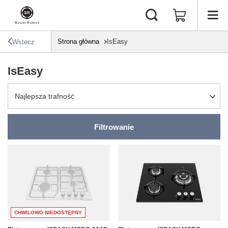
Strona główna
IsEasy
Wstecz
IsEasy
Zmień sortowanie
Najlepsza trafność
Filtrowanie
CHWILOWO NIEDOSTĘPNY