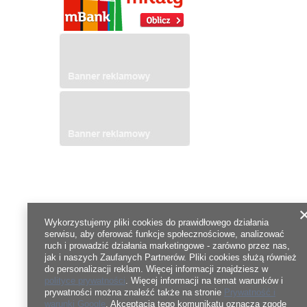
Wykorzystujemy pliki cookies do prawidłowego działania
serwisu, aby oferować funkcje społecznościowe, analizować
ruch i prowadzić działania marketingowe - zarówno przez nas,
jak i naszych Zaufanych Partnerów. Pliki cookies służą również
do personalizacji reklam. Więcej informacji znajdziesz w
polityce prywatności
. Więcej informacji na temat warunków i
prywatności można znaleźć także na stronie
Prywatność i
warunki Google
. Akceptacja tego komunikatu oznacza zgodę