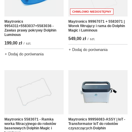
CHWILOWO NIEDOSTĘPNY
Maytronics
Maytronics 99967071 + 5583071 |
9954311+5583037+5583036 -
Worek filtrujący i rama do Dolphin
Zawias prawy pokrywy Dolphin
Magic i Luminous
Luminous
549,00 zł
/
szt.
199,00 zł
/
szt.
+ Dodaj do porównania
+ Dodaj do porównania
Maytronics 5583071 - Ramka
Maytronics 99956083-ASSY | IoT -
worka filtracyjnego do robotów
Transformator IoT do robotów
basenowych Dolphin Magic i
czyszczących Dolphin