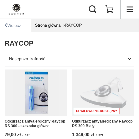
Strona główna
RAYCOP
Wstecz
RAYCOP
Zmień sortowanie
Najlepsza trafność
CHWILOWO NIEDOSTĘPNY
Odkurzacz antyalergiczny Raycop
Odkurzacz antyalergiczny Raycop
RS 300 - szczotka główna
RS 300 Biały
79,00 zł
1 349,00 zł
/
szt.
/
szt.