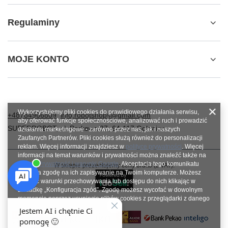
Regulaminy
MOJE KONTO
Wykorzystujemy pliki cookies do prawidłowego działania serwisu,
+48784966809
info.robotshops@gmail.com
aby oferować funkcje społecznościowe, analizować ruch i prowadzić
SUPERROBOT
,
ul. Parkowa 27
,
64-117
Gołanice
działania marketingowe - zarówno przez nas, jak i naszych
Zaufanych Partnerów. Pliki cookies służą również do personalizacji
reklam. Więcej informacji znajdziesz w
polityce prywatności
. Więcej
informacji na temat warunków i prywatności można znaleźć także na
stronie
Prywatność i warunki Google
. Akceptacja tego komunikatu
W sklepie prezentujemy ceny brutto (z VAT).
oznacza zgodę na ich zapisywanie na Twoim komputerze. Możesz
określić warunki przechowywania lub dostępu do nich klikając w
zakładkę „Konfiguracja zgód”. Zgodę możesz wycofać w dowolnym
momencie poprzez usunięcie plików cookies z przeglądarki z danego
urządzenia końcowego.
Zamknij