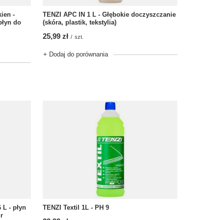
ien -
TENZI APC IN 1 L - Głębokie doczyszczanie
płyn do
(skóra, plastik, tekstylia)
25,99 zł
/
szt.
+ Dodaj do porównania
 L - płyn
TENZI Textil 1L - PH 9
r