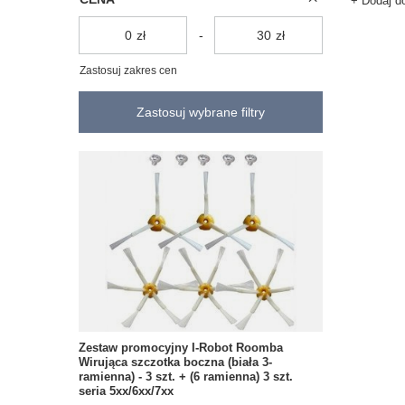
+ Dodaj d
zł
-
zł
Zastosuj zakres cen
Zastosuj wybrane filtry
Zestaw promocyjny I-Robot Roomba
Wirująca szczotka boczna (biała 3-
ramienna) - 3 szt. + (6 ramienna) 3 szt.
seria 5xx/6xx/7xx