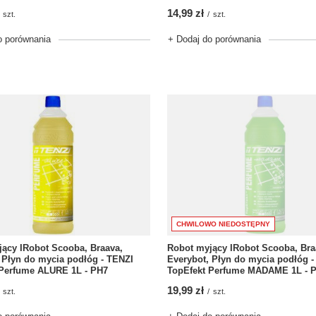
14,99 zł
szt.
/
szt.
o porównania
+ Dodaj do porównania
CHWILOWO NIEDOSTĘPNY
ący IRobot Scooba, Braava,
Robot myjący IRobot Scooba, Bra
 Płyn do mycia podłóg - TENZI
Everybot, Płyn do mycia podłóg -
 Perfume ALURE 1L - PH7
TopEfekt Perfume MADAME 1L - 
19,99 zł
szt.
/
szt.