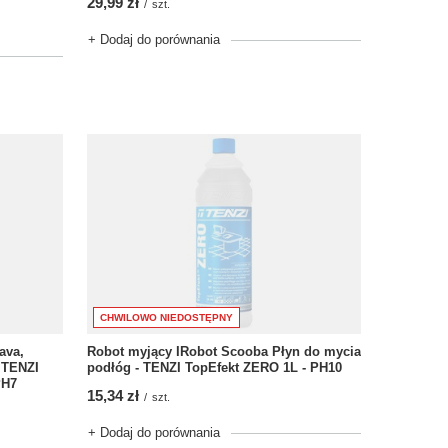
29,99 zł
/
szt.
+ Dodaj do porównania
CHWILOWO NIEDOSTĘPNY
Robot myjący IRobot Scooba Płyn do mycia
ava,
podłóg - TENZI TopEfekt ZERO 1L - PH10
 TENZI
PH7
15,34 zł
/
szt.
+ Dodaj do porównania