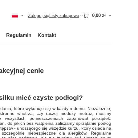
0,00 zł
Zaloguj się
Listy zakupowe
Regulamin
Kontakt
akcyjnej cenie
siłku mieć czyste podłogi?
adania, które wykonuje się w każdym domu. Niezależnie,
tronne wnętrza, czy raczej nieduży metraż, musimy
e wszystkich pomieszczeniach zapanował porządek.
, do jakich bez wątpienia zaliczamy sprzątanie podłóg
tępstw - unoszącego się wszędzie kurzu, który osiada na
 szczególnie niebezpieczne dla alergików. Regularne