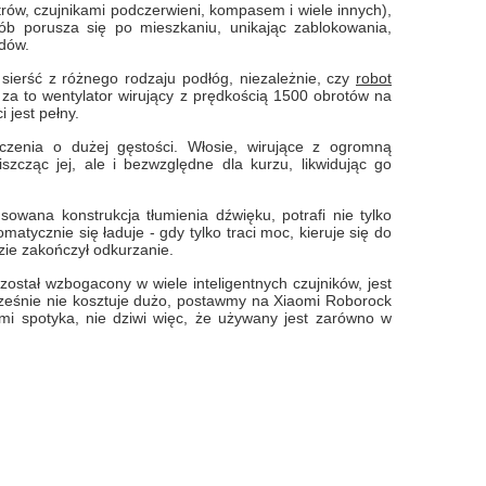
rów, czujnikami podczerwieni, kompasem i wiele innych),
osób porusza się po mieszkaniu, unikając zablokowania,
odów.
sierść z różnego rodzaju podłóg, niezależnie, czy
robot
za to wentylator wirujący z prędkością 1500 obrotów na
 jest pełny.
zenia o dużej gęstości. Włosie, wirujące z ogromną
szcząc jej, ale i bezwzględne dla kurzu, likwidując go
owana konstrukcja tłumienia dźwięku, potrafi nie tylko
atycznie się ładuje - gdy tylko traci moc, kieruje się do
dzie zakończył odkurzanie.
ostał wzbogacony w wiele inteligentnych czujników, jest
cześnie nie kosztuje dużo, postawmy na Xiaomi Roborock
mi spotyka, nie dziwi więc, że używany jest zarówno w