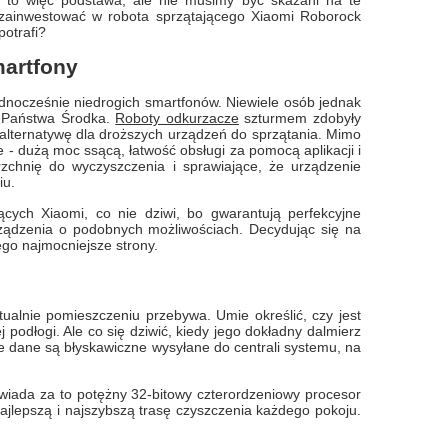
i to więc podstawa, ale nie musimy być skazani na te
zainwestować w robota sprzątającego Xiaomi Roborock
potrafi?
martfony
ednocześnie niedrogich smartfonów. Niewiele osób jednak
 z Państwa Środka.
Roboty odkurzacze
szturmem zdobyły
 alternatywę dla droższych urządzeń do sprzątania. Mimo
e - dużą moc ssącą, łatwość obsługi za pomocą aplikacji i
erzchnię do wyczyszczenia i sprawiające, że urządzenie
iu.
ących Xiaomi, co nie dziwi, bo gwarantują perfekcyjne
urządzenia o podobnych możliwościach. Decydując się na
go najmocniejsze strony.
ualnie pomieszczeniu przebywa. Umie określić, czy jest
 podłogi. Ale co się dziwić, kiedy jego dokładny dalmierz
e dane są błyskawiczne wysyłane do centrali systemu, na
owiada za to potężny 32-bitowy czterordzeniowy procesor
 najlepszą i najszybszą trasę czyszczenia każdego pokoju.