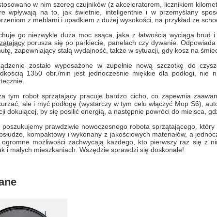
tosowano w nim szereg czujników (z akceleratorem, licznikiem kilomet
re wpływają na to, jak świetnie, inteligentnie i w przemyślany sp
rzeniom z meblami i upadkiem z dużej wysokości, na przykład ze sch
huje go niezwykle duża moc ssąca, jaka z łatwością wyciąga brud i 
zątający
porusza się po parkiecie, panelach czy dywanie. Odpowiada 
utę, zapewniający stałą wydajność, także w sytuacji, gdy kosz na śmieci
ządzenie zostało wyposażone w zupełnie nową szczotkę do czyszc
dkością 1350 obr./min jest jednocześnie miękkie dla podłogi, nie ni
tecznie.
a tym robot sprzątający pracuje bardzo cicho, co zapewnia zaawans
urzać, ale i myć podłogę (wystarczy w tym celu włączyć Mop S6), autom
cji dokującej, by się posilić energią, a następnie powróci do miejsca, g
c poszukujemy prawdziwie nowoczesnego robota sprzątającego, który z
obsłudze, kompaktowy i wykonany z jakościowych materiałów, a jedno
 ogromne możliwości zachwycają każdego, kto pierwszy raz się z ni
ak i małych mieszkaniach. Wszędzie sprawdzi się doskonale!
ane