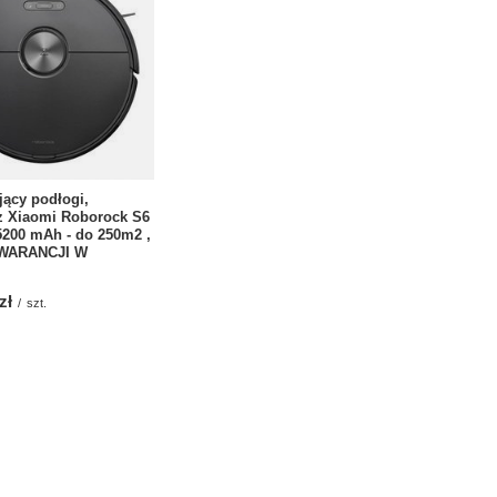
ący podłogi,
z Xiaomi Roborock S6
 5200 mAh - do 250m2 ,
GWARANCJI W
zł
/
szt.