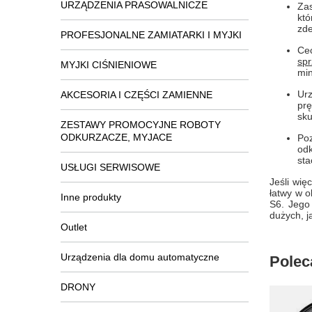
URZĄDZENIA PRASOWALNICZE
Zas
któ
zde
PROFESJONALNE ZAMIATARKI I MYJKI
Cec
spr
MYJKI CIŚNIENIOWE
min
Ur
AKCESORIA I CZĘŚCI ZAMIENNE
prę
sku
ZESTAWY PROMOCYJNE ROBOTY
ODKURZACZE, MYJACE
Poz
odk
sta
USŁUGI SERWISOWE
Jeśli wię
łatwy w 
Inne produkty
S6. Jego
dużych, j
Outlet
Urządzenia dla domu automatyczne
Polec
DRONY