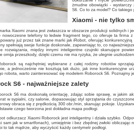
odkurzanie i mycie powierzchn
żmudne obowiązki - wystarczy 
S6. Co to za model? Co takiego 
Xiaomi - nie tylko s
arka Xiaomi znana jest zwłaszcza w obszarze produkcji solidnych i j
e nowoczesne telefony to ledwie fragment tego, co oferuje ta firma
powany już przez tak znane marki jak iRobot, oferując konkurencyjną
eny spełniają swoje funkcje doskonale, zapewniając to, co najważniejsz
ne rozwiązania, między innymi inteligentne czujniki skanujące powi
e omija przeszkody, dzięki czemu nie ma ryzyka, że ulegnie uszkodzen
oborock są najchętniej wybierane z całej rodziny robotów sprzątaj
nie, a jednocześnie nie kosztują tak dużo, jak inne konkurencyjne 
o robota, warto zainteresować się modelem Roborock S6. Poznajmy je
ock S6 - najważniejsze zalety
orock S6 ma doskonałą orientację, zdając sobie sprawę, w jakim akt
rat w sypialni, czy salonie, dopasowując styl sprzątania do czyszczonej
erowy obraca się z prędkością 300 obr./min, skanując pokoje. Uzyskan
stawie czego tworzona jest dokładna mapa podłogi.
ot odkurzacz Xiaomi Roborock jest inteligentny i działa szybko. Odp
ki sam jak w smartfonach), umiejętnie i bez zbędnej zwłoki obliczając
i to tak mądrze, aby wyczyścić każdy centymetr podłogi.