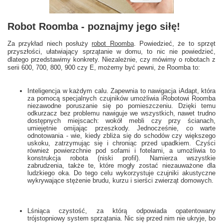
Robot Roomba - poznajmy jego siłę!
Za przykład niech posłuży
robot Roomba
. Powiedzieć, że to sprzęt
przyszłości, ułatwiający sprzątanie w domu, to nic nie powiedzieć,
dlatego przedstawimy konkrety. Niezależnie, czy mówimy o robotach z
serii 600, 700, 800, 900 czy E, możemy być pewni, że Roomba to:
Inteligencja w każdym calu. Zapewnia to nawigacja iAdapt, która
za pomocą specjalnych czujników umożliwia iRobotowi Roomba
niezawodne poruszanie się po pomieszczeniu. Dzięki temu
odkurzacz bez problemu nawiguje we wszystkich, nawet trudno
dostępnych miejscach: wokół mebli czy przy ścianach,
umiejętnie omijając przeszkody. Jednocześnie, co warte
odnotowania - wie, kiedy zbliża się do schodów czy większego
uskoku, zatrzymując się i chroniąc przed upadkiem. Czyści
również powierzchnie pod sofami i fotelami, a umożliwia to
konstrukcja robota (niski profil). Namierza wszystkie
zabrudzenia, także te, które mogły zostać niezauważone dla
ludzkiego oka. Do tego celu wykorzystuje czujniki akustyczne
wykrywające stężenie brudu, kurzu i sierści zwierząt domowych.
Lśniąca czystość, za którą odpowiada opatentowany
trójstopniowy system sprzątania. Nic się przed nim nie ukryje, bo