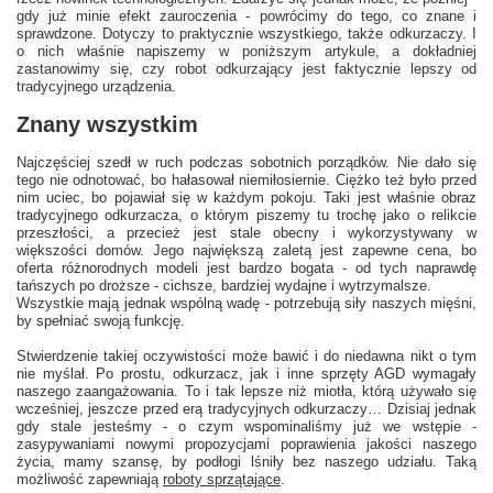
gdy już minie efekt zauroczenia - powrócimy do tego, co znane i
sprawdzone. Dotyczy to praktycznie wszystkiego, także odkurzaczy. I
o nich właśnie napiszemy w poniższym artykule, a dokładniej
zastanowimy się, czy robot odkurzający jest faktycznie lepszy od
tradycyjnego urządzenia.
Znany wszystkim
Najczęściej szedł w ruch podczas sobotnich porządków. Nie dało się
tego nie odnotować, bo hałasował niemiłosiernie. Ciężko też było przed
nim uciec, bo pojawiał się w każdym pokoju. Taki jest właśnie obraz
tradycyjnego odkurzacza, o którym piszemy tu trochę jako o relikcie
przeszłości, a przecież jest stale obecny i wykorzystywany w
większości domów. Jego największą zaletą jest zapewne cena, bo
oferta różnorodnych modeli jest bardzo bogata - od tych naprawdę
tańszych po droższe - cichsze, bardziej wydajne i wytrzymalsze.
Wszystkie mają jednak wspólną wadę - potrzebują siły naszych mięśni,
by spełniać swoją funkcję.
Stwierdzenie takiej oczywistości może bawić i do niedawna nikt o tym
nie myślał. Po prostu, odkurzacz, jak i inne sprzęty AGD wymagały
naszego zaangażowania. To i tak lepsze niż miotła, którą używało się
wcześniej, jeszcze przed erą tradycyjnych odkurzaczy… Dzisiaj jednak
gdy stale jesteśmy - o czym wspominaliśmy już we wstępie -
zasypywaniami nowymi propozycjami poprawienia jakości naszego
życia, mamy szansę, by podłogi lśniły bez naszego udziału. Taką
możliwość zapewniają
roboty sprzątające
.