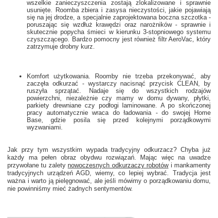
wszelkie zanieczyszczenia zostają zlokalizowane i sprawnie
usunięte. Roomba zbiera i zasysa nieczystości, jakie pojawiają
się na jej drodze, a specjalnie zaprojektowana boczna szczotka -
poruszając się wzdłuż krawędzi oraz narożników - sprawnie i
skutecznie popycha śmieci w kierunku 3-stopniowego systemu
czyszczącego. Bardzo pomocny jest również filtr AeroVac, który
zatrzymuje drobny kurz.
Komfort użytkowania. Roomby nie trzeba przekonywać, aby
zaczęła odkurzać - wystarczy nacisnąć przycisk CLEAN, by
ruszyła sprzątać. Nadaje się do wszystkich rodzajów
powierzchni, niezależnie czy mamy w domu dywany, płytki,
parkiety drewniane czy podłogi laminowane. A po skończonej
pracy automatycznie wraca do ładowania - do swojej Home
Base, gdzie posila się przed kolejnymi porządkowymi
wyzwaniami.
Jak przy tym wszystkim wypada tradycyjny odkurzacz? Chyba już
każdy ma pełen obraz obydwu rozwiązań. Mając więc na uwadze
przywołane tu zalety
nowoczesnych odkurzaczy robotów
i mankamenty
tradycyjnych urządzeń AGD, wiemy, co lepiej wybrać. Tradycja jest
ważna i warto ją pielęgnować, ale jeśli mówimy o porządkowaniu domu,
nie powinniśmy mieć żadnych sentymentów.