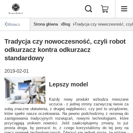
Strona główna
Blog
Tradycja czy nowoczesność, czyl
Wstecz
Tradycja czy nowoczesność, czyli robot
odkurzacz kontra odkurzacz
standardowy
2019-02-01
Lepszy model
Każdy nowy produkt wzbudza mieszane
uczucia - z jednej strony zazwyczaj niesie za
sobą znaczne ułatwienia, z drugiej wątpliwości, czy jest to urządzenie,
które spełni nasze oczekiwania. Na pewno podchodzimy z rezerwą do
zastępowania tradycyjnych rozwiązań, nowymi technologiami, które
przyciągają urokiem nowości. Jeśli zaakceptujemy zmiany, to już
prosta droga, by porzucić to, z czego korzystaliśmy do tej pory na
rzecz nowinek technologicznych. Zdarzyć się jednak może, że później -