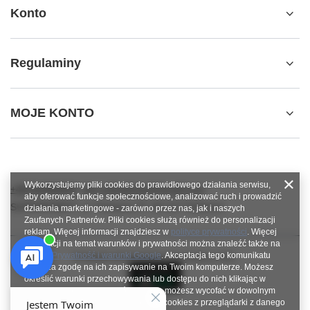
Konto
Regulaminy
MOJE KONTO
Wykorzystujemy pliki cookies do prawidłowego działania serwisu,
+48784966809
info.robotshops@gmail.com
aby oferować funkcje społecznościowe, analizować ruch i prowadzić
SUPERROBOT
,
ul. Parkowa 27
,
64-117
Gołanice
działania marketingowe - zarówno przez nas, jak i naszych
Zaufanych Partnerów. Pliki cookies służą również do personalizacji
reklam. Więcej informacji znajdziesz w
polityce prywatności
. Więcej
informacji na temat warunków i prywatności można znaleźć także na
stronie
Prywatność i warunki Google
. Akceptacja tego komunikatu
W sklepie prezentujemy ceny brutto (z VAT).
oznacza zgodę na ich zapisywanie na Twoim komputerze. Możesz
określić warunki przechowywania lub dostępu do nich klikając w
zakładkę „Konfiguracja zgód”. Zgodę możesz wycofać w dowolnym
momencie poprzez usunięcie plików cookies z przeglądarki z danego