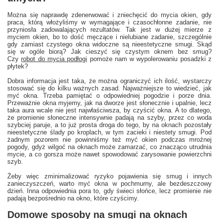
Można się naprawdę zdenerwować i zniechęcić do mycia okien, gdy
praca, którą włożyliśmy w wymagające i czasochłonne zadanie, nie
przyniosła zadowalających rezultatów. Tak jest w dużej mierze z
myciem okien, bo to dość męczące i nielubiane zadanie, szczególnie
gdy zamiast czystego okna widoczne są nieestetyczne smugi. Skąd
się w ogóle biorą? Jak cieszyć się czystym oknem bez smug?
Czy
robot do mycia podłogi
pomoże nam w wypolerowaniu posadzki z
płytek?
Dobra informacja jest taka, że można ograniczyć ich ilość, wystarczy
stosować się do kilku ważnych zasad. Najważniejsze to wiedzieć, jak
myć okna. Trzeba pamiętać o odpowiedniej pogodzie i porze dnia.
Przeważnie okna myjemy, jak na dworze jest słonecznie i upalnie, lecz
taka aura wcale nie jest najwłaściwsza, by czyścić okna. A to dlatego,
że promienie słoneczne intensywnie padają na szyby, przez co woda
szybciej paruje, a to już prosta droga do tego, by na oknach pozostały
nieestetyczne ślady po kroplach, w tym zacieki i niestety smugi. Pod
żadnym pozorem nie powinniśmy też myć okien podczas mroźnej
pogody, gdyż wilgoć na oknach może zamarzać, co znacząco utrudnia
mycie, a co gorsza może nawet spowodować zarysowanie powierzchni
szyb.
Żeby więc zminimalizować ryzyko pojawienia się smug i innych
zanieczyszczeń, warto myć okna w pochmurny, ale bezdeszczowy
dzień. Inna odpowiednia pora to, gdy świeci słońce, lecz promienie nie
padają bezpośrednio na okno, które czyścimy.
Domowe sposoby na smugi na oknach