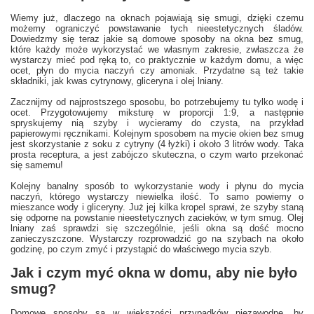
Wiemy już, dlaczego na oknach pojawiają się smugi, dzięki czemu
możemy ograniczyć powstawanie tych nieestetycznych śladów.
Dowiedzmy się teraz jakie są domowe sposoby na okna bez smug,
które każdy może wykorzystać we własnym zakresie, zwłaszcza że
wystarczy mieć pod ręką to, co praktycznie w każdym domu, a więc
ocet, płyn do mycia naczyń czy amoniak. Przydatne są też takie
składniki, jak kwas cytrynowy, gliceryna i olej lniany.
Zacznijmy od najprostszego sposobu, bo potrzebujemy tu tylko wodę i
ocet. Przygotowujemy miksturę w proporcji 1:9, a następnie
spryskujemy nią szyby i wycieramy do czysta, na przykład
papierowymi ręcznikami. Kolejnym sposobem na mycie okien bez smug
jest skorzystanie z soku z cytryny (4 łyżki) i około 3 litrów wody. Taka
prosta receptura, a jest zabójczo skuteczna, o czym warto przekonać
się samemu!
Kolejny banalny sposób to wykorzystanie wody i płynu do mycia
naczyń, którego wystarczy niewielka ilość. To samo powiemy o
mieszance wody i gliceryny. Już jej kilka kropel sprawi, że szyby staną
się odporne na powstanie nieestetycznych zacieków, w tym smug. Olej
lniany zaś sprawdzi się szczególnie, jeśli okna są dość mocno
zanieczyszczone. Wystarczy rozprowadzić go na szybach na około
godzinę, po czym zmyć i przystąpić do właściwego mycia szyb.
Jak i czym myć okna w domu, aby nie było
smug?
Domowe sposoby są w większości przypadków niezawodne, by