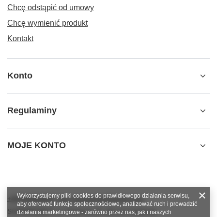
Chcę odstąpić od umowy
Chcę wymienić produkt
Kontakt
Konto
Regulaminy
MOJE KONTO
Wykorzystujemy pliki cookies do prawidłowego działania serwisu,
+48784966809
info.robotshops@gmail.com
aby oferować funkcje społecznościowe, analizować ruch i prowadzić
SUPERROBOT
,
ul. Parkowa 27
,
64-117
Gołanice
działania marketingowe - zarówno przez nas, jak i naszych