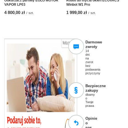
Odkurzacz parowy EOLO MOTOR
Robot do mycia okien ECOVACS
VAPOR LP03
Winbot W1 Pro
4 800,00 zł
1 999,00 zł
/
szt.
/
szt.
Darmowe
zwroty
14
dni
na
zwrot
bez
podawania
przyczyny
Bezpieczne
zakupy
dbamy
o
Twoje
prawa
Opinie
o
nas