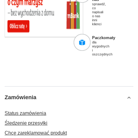
sprawdź,
co
napisali
o nas
inni
klienci
Paczkomaty
dla
wygodnych
i
oszczędnych
Zamówienia
Status zamówienia
Śledzenie przesyłki
Chcę zareklamować produkt