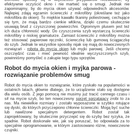
efektywnie oczyścić okno i nie martwić się o smugi. Jednak nie
zapominajmy, by do mycia okien używać odpowiednich akcesoriów.
Najlepiej zdają egzamin ściereczki z mikrofibry (określane też jako
mikrofibra do okien). To miękkie kawałki tkaniny poliestrowej, cechujące
się tym, że mają bardzo cienkie włókna, dzięki czemu skutecznie
usuwają brud z czyszczonej powierzchni. Ogromnym plusem jest też
ich duża chłonność wody. Do czyszczenia szyb wystarczą ściereczki
mikrofibry o niskiej gramaturze. Zamiast ściereczki z mikrofibry można
też stosować papierowe ręczniki, ściereczkę lub gumową ściągaczkę
do szyb. Jednak te wszystkie sposoby nijak się mają do nowoczesnych
rozwiązań -
robota do mycia okien
lub myjki parowej. Jeśli chcemy
oszczędzić czas i mieć pewność idealnie wyczyszczonych szyb,
powinniśmy pomyśleć o zakupie tego typu sprzętów.
Robot do mycia okien i myjka parowa -
rozwiązanie problemów smug
Robot do mycia okien to rozwiązanie, które zyskało na popularności w
ostatnich latach, głównie dlatego, że to urządzenie stało się dostępne
dla wielu osób. Z jego pomocą nie musimy już tracić cennego czasu i
sił na mycie szyb, bo ten nowoczesny
sprzęt sprzątający
zrobi to za
nas. Ma niewielkie rozmiary i zostało wyposażone w szybko rotujące
się dyski, do których przyczepiono chłonne ściereczki. Mogą być suche
lub nawilżone specjalnym detergentem. Robot został tak
zaprojektowany, by skutecznie przyczepić się do szyby bez ryzyka, że
spadnie. Robot doskonale wie, jak się poruszać, bo odpowiada za to
specjalnie oprogramowanie, w którym zastosowano różne, nowoczesne
czujniki.