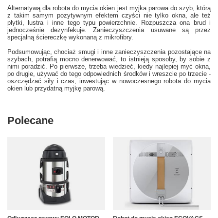
Alternatywą dla robota do mycia okien jest myjka parowa do szyb, którą
z takim samym pozytywnym efektem czyści nie tylko okna, ale też
płytki, lustra i inne tego typu powierzchnie. Rozpuszcza ona brud i
jednocześnie dezynfekuje. Zanieczyszczenia usuwane są przez
specjalną ściereczkę wykonaną z mikrofibry.
Podsumowując, chociaż smugi i inne zanieczyszczenia pozostające na
szybach, potrafią mocno denerwować, to istnieją sposoby, by sobie z
nimi poradzić. Po pierwsze, trzeba wiedzieć, kiedy najlepiej myć okna,
po drugie, używać do tego odpowiednich środków i wreszcie po trzecie -
oszczędzać siły i czas, inwestując w nowoczesnego robota do mycia
okien lub przydatną myjkę parową.
Polecane