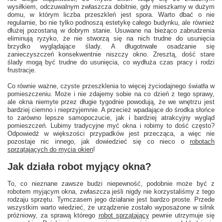
wysiłkiem, odczuwalnym zwłaszcza dobitnie, gdy mieszkamy w dużym
domu, w którym liczba przeszkleń jest spora. Warto dbać o nie
regularnie, bo nie tylko podnoszą estetykę całego budynku, ale również
dłużej pozostaną w dobrym stanie. Usuwane na bieżąco zabrudzenia
eliminują ryzyko, że nie stworzą się na nich trudne do usunięcia
brzydko wyglądające ślady. A długotrwałe osadzanie się
zanieczyszczeń konsekwentnie niszczy okno. Zresztą, dość stare
ślady mogą być trudne do usunięcia, co wydłuża czas pracy i rodzi
frustracje.
Co równie ważne, czyste przeszklenia to więcej życiodajnego światła w
pomieszczeniu. Może i nie zdajemy sobie na co dzień z tego sprawy,
ale okna niemyte przez długie tygodnie powodują, że we wnętrzu jest
bardziej ciemno i nieprzyjemnie. A przecież wpadające do środka słońce
to zarówno lepsze samopoczucie, jak i bardziej atrakcyjny wygląd
pomieszczeń. Lubimy tradycyjne myć okna i robimy to dość często?
Odpowiedź w większości przypadków jest przecząca, a więc nie
pozostaje nic innego, jak dowiedzieć się co nieco o
robotach
sprzątających do mycia okien
!
Jak działa robot myjący okna?
To, co nieznane zawsze budzi niepewność, podobnie może być z
robotem myjącym okna, zwłaszcza jeśli nigdy nie korzystaliśmy z tego
rodzaju sprzętu. Tymczasem jego działanie jest bardzo proste. Przede
wszystkim warto wiedzieć, że urządzenie zostało wyposażone w silnik
próżniowy, za sprawą którego
robot sprzątający
pewnie utrzymuje się