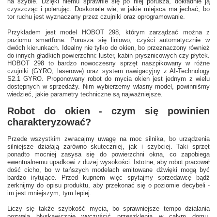
na szybie. Dzięki niemu sprawnie się po niej porusza, dokładnie ją
czyszcząc i polerując. Doskonale wie, w jakie miejsca ma jechać, bo
tor ruchu jest wyznaczany przez czujniki oraz oprogramowanie.
Przykładem jest model HOBOT 298, którym zarządzać można z
poziomu smartfona. Porusza się liniowo, czyści automatycznie w
dwóch kierunkach. Idealny nie tylko do okien, bo przeznaczony również
do innych gładkich powierzchni: luster, kabin prysznicowych czy płytek.
HOBOT 298 to bardzo nowoczesny sprzęt naszpikowany w różne
czujniki (GYRO, laserowe) oraz system nawigacyjny z AI-Technology
S2.1 GYRO. Proponowany robot do mycia okien jest jednym z wielu
dostępnych w sprzedaży. Nim wybierzemy własny model, powinniśmy
wiedzieć, jakie parametry techniczne są najważniejsze.
Robot do okien - czym się powinien
charakteryzować?
Przede wszystkim zwracajmy uwagę na moc silnika, bo urządzenia
silniejsze działają zarówno skuteczniej, jak i szybciej. Taki sprzęt
ponadto mocniej zasysa się do powierzchni okna, co zapobiega
ewentualnemu upadkowi z dużej wysokości. Istotne, aby robot pracował
dość cicho, bo w tańszych modelach emitowane dźwięki mogą być
bardzo irytujące. Przed kupnem więc spytajmy sprzedawcę bądź
zerknijmy do opisu produktu, aby przekonać się o poziomie decybeli -
im jest mniejszym, tym lepiej.
Liczy się także szybkość mycia, bo sprawniejsze tempo działania
pozwala błyskawicznie wyczyścić przeszklenia w całym domu.