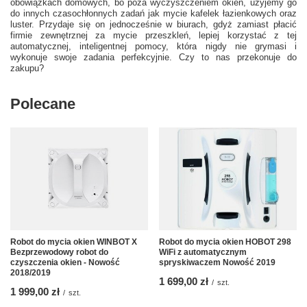
obowiązkach domowych, bo poza wyczyszczeniem okien, użyjemy go
do innych czasochłonnych zadań jak mycie kafelek łazienkowych oraz
luster. Przydaje się on jednocześnie w biurach, gdyż zamiast płacić
firmie zewnętrznej za mycie przeszkleń, lepiej korzystać z tej
automatycznej, inteligentnej pomocy, która nigdy nie grymasi i
wykonuje swoje zadania perfekcyjnie. Czy to nas przekonuje do
zakupu?
Polecane
Robot do mycia okien WINBOT X
Robot do mycia okien HOBOT 298
Bezprzewodowy robot do
WiFi z automatycznym
czyszczenia okien - Nowość
spryskiwaczem Nowość 2019
2018/2019
1 699,00 zł
/
szt.
1 999,00 zł
/
szt.