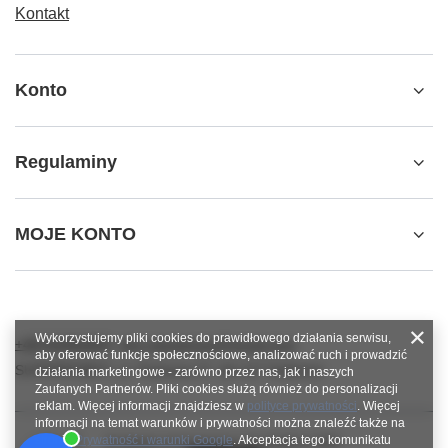
Kontakt
Konto
Regulaminy
MOJE KONTO
Wykorzystujemy pliki cookies do prawidłowego działania serwisu,
+48784966809
info.robotshops@gmail.com
aby oferować funkcje społecznościowe, analizować ruch i prowadzić
SUPERROBOT
,
ul. Parkowa 27
,
64-117
Gołanice
działania marketingowe - zarówno przez nas, jak i naszych
Zaufanych Partnerów. Pliki cookies służą również do personalizacji
reklam. Więcej informacji znajdziesz w
polityce prywatności
. Więcej
informacji na temat warunków i prywatności można znaleźć także na
stronie
Prywatność i warunki Google
. Akceptacja tego komunikatu
W sklepie prezentujemy ceny brutto (z VAT).