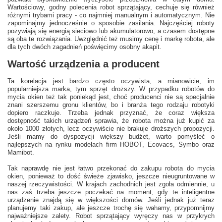
Wartościowy, godny polecenia robot sprzątający, cechuje się również
różnymi trybami pracy - co najmniej manualnym i automatycznym. Nie
zapominajmy jednocześnie o sposobie zasilania. Najczęściej roboty
pożywiają się energią sieciowo lub akumulatorowo, a czasem dostępne
są oba te rozwiązania. Uwzględnić też musimy cenę i markę robota, ale
dla tych dwóch zagadnień poświęcimy osobny akapit.
Wartość urządzenia a producent
Ta korelacja jest bardzo często oczywista, a mianowicie, im
popularniejsza marka, tym sprzęt droższy. W przypadku robotów do
mycia okien też tak poniekąd jest, choć producenci nie są specjalnie
znani szerszemu gronu klientów, bo i branża tego rodzaju robotyki
dopiero raczkuje. Trzeba jednak przyznać, że coraz większa
dostępność takich urządzeń sprawia, że robota można już kupić za
około 1000 złotych, lecz oczywiście nie brakuje droższych propozycji.
Jeśli mamy do dyspozycji większy budżet, warto pomyśleć o
najlepszych na rynku modelach firm HOBOT, Ecovacs, Symbo oraz
Mamibot.
Tak naprawdę nie jest łatwo przekonać do zakupu robota do mycia
okien, ponieważ to dość świeże zjawisko, jeszcze nieugruntowane w
naszej rzeczywistości. W krajach zachodnich jest zgoła odmiennie, u
nas zaś trzeba jeszcze poczekać na moment, gdy te inteligentne
urządzenie znajdą się w większości domów. Jeśli jednak już teraz
planujemy taki zakup, ale jeszcze trochę się wahamy, przypomnijmy
najważniejsze zalety. Robot sprzątający wyręczy nas w przykrych