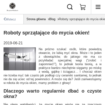
Strona główna
Blog
Roboty sprzątające do mycia okie
Wstecz
Roboty sprzątające do mycia okien!
2019-06-21
Na próżno szukać osób, które powiedzą
otwarcie, że lubią myć okna. Może i to jeden
z obowiązków, do jakiego nie ma co
przykładać specjalnej wagi (“zrobić i
zapomnieć!”), to jednak teoria teorią, a w
praktyce bardzo niechętnie sięgamy po miskę
z wodą, gąbkę i ściągacz… I chociaż okien
nie trzeba myć tak często jak podłogi czy ceramiki sanitarnej, to jednak
nie da się uciec od tej powinności. A może się da? Jeśli zainwestujemy
w robota do mycia okien, mamy problem z głowy!
Dlaczego warto regularnie dbać o czyste
okna?
Nie ulega wątpliwości, że mycie okien wiążę się ze znacznym