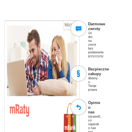
Darmowe
zwroty
14
dni
na
zwrot
bez
podawania
przyczyny
Bezpieczne
zakupy
dbamy
o
Twoje
prawa
Opinie
o
nas
sprawdź,
co
napisali
o nas
inni