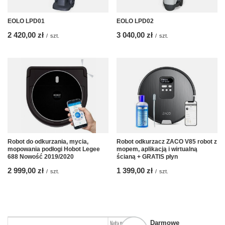
EOLO LPD01
EOLO LPD02
2 420,00 zł
3 040,00 zł
/
szt.
/
szt.
Robot do odkurzania, mycia,
Robot odkurzacz ZACO V85 robot z
mopowania podłogi Hobot Legee
mopem, aplikacją i wirtualną
688 Nowość 2019/2020
ścianą + GRATIS płyn
2 999,00 zł
1 399,00 zł
/
szt.
/
szt.
Darmowe