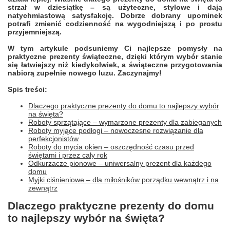
strzał w dziesiątkę – są użyteczne, stylowe i dają
natychmiastową satysfakcję. Dobrze dobrany upominek
potrafi zmienić codzienność na wygodniejszą i po prostu
przyjemniejszą.
W tym artykule podsuniemy Ci najlepsze pomysły na
praktyczne prezenty świąteczne, dzięki którym wybór stanie
się łatwiejszy niż kiedykolwiek, a świąteczne przygotowania
nabiorą zupełnie nowego luzu. Zaczynajmy!
Spis treści:
Dlaczego praktyczne prezenty do domu to najlepszy wybór
na święta?
Roboty sprzątające – wymarzone prezenty dla zabieganych
Roboty myjące podłogi – nowoczesne rozwiązanie dla
perfekcjonistów
Roboty do mycia okien – oszczędność czasu przed
świętami i przez cały rok
Odkurzacze pionowe – uniwersalny prezent dla każdego
domu
Myjki ciśnieniowe – dla miłośników porządku wewnątrz i na
zewnątrz
Dlaczego praktyczne prezenty do domu
to najlepszy wybór na święta?