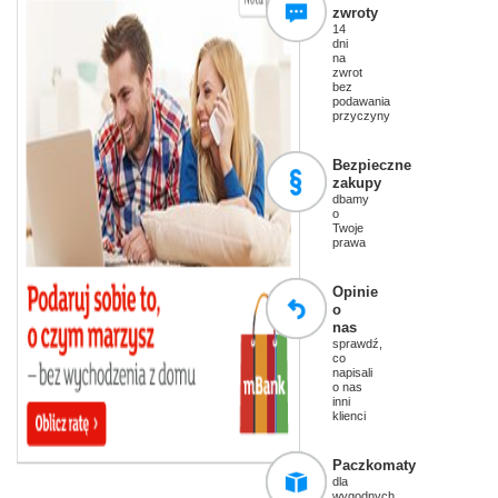
zwroty
14
dni
na
zwrot
bez
podawania
przyczyny
Bezpieczne
zakupy
dbamy
o
Twoje
prawa
Opinie
o
nas
sprawdź,
co
napisali
o nas
inni
klienci
Paczkomaty
dla
wygodnych