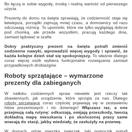
Bo łączą w sobie wygodę, troskę i realną wartość od pierwszego
użycia.
Prezenty do domu na święta sprawiają, że codzienność staje się
łatwiejsza, porządki zajmują mniej czasu, a domownicy od razu
odczuwają różnicę. To upominki, które nie tylko wyglądają dobrze
pod choinką, ale przede wszystkim, pracują każdego dnia,
zamiast lądować w szafie.
Dobry praktyczny prezent na święta potrafi zmienić
codzienne nawyki, wprowadzić więcej wygody i sprawić, że
każda kolejne dzień stał się spokojniejszy.
To właśnie dlatego
coraz więcej osób wybiera funkcjonalne rozwiązania zamiast
przypadkowych drobiazgów.
Roboty sprzątające – wymarzone
prezenty dla zabieganych
W natłoku codziennych spraw niewiele jest rzeczy tak
zbawiennych, jak urządzenie, które sprząta za nas. Dlatego
roboty sprzątające
coraz częściej pojawiają się w zestawieniu
hitów prezentowych i nic dziwnego!
Włączasz raz, a one
przejmują całą rutynę: odkurzają, omijają przeszkody, tworzą
dokładną mapę mieszkania i po skończonej pracy same
wracają do stacji, jakby wiedziały, że zasłużyły na przerwę.
W domach, gdzie mieszka zwierzak, taki pomocnik potrafi