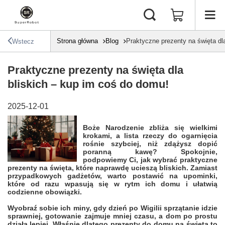
Strona główna
Blog
Praktyczne prezenty na święta dl
Wstecz
Praktyczne prezenty na święta dla
bliskich – kup im coś do domu!
2025-12-01
Boże Narodzenie zbliża się wielkimi
krokami, a lista rzeczy do ogarnięcia
rośnie szybciej, niż zdążysz dopić
poranną kawę? Spokojnie,
podpowiemy Ci, jak wybrać praktyczne
prezenty na święta, które naprawdę ucieszą bliskich. Zamiast
przypadkowych gadżetów, warto postawić na upominki,
które od razu wpasują się w rytm ich domu i ułatwią
codzienne obowiązki.
Wyobraź sobie ich miny, gdy dzień po Wigilii sprzątanie idzie
sprawniej, gotowanie zajmuje mniej czasu, a dom po prostu
działa lepiej. Właśnie dlatego prezenty do domu na święta to