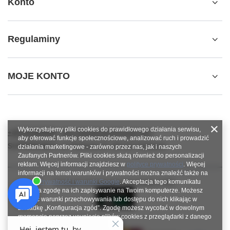
Konto
Regulaminy
MOJE KONTO
Wykorzystujemy pliki cookies do prawidłowego działania serwisu,
+48784966809
info.robotshops@gmail.com
aby oferować funkcje społecznościowe, analizować ruch i prowadzić
SUPERROBOT
,
ul. Parkowa 27
,
64-117
Gołanice
działania marketingowe - zarówno przez nas, jak i naszych
Zaufanych Partnerów. Pliki cookies służą również do personalizacji
reklam. Więcej informacji znajdziesz w
polityce prywatności
. Więcej
informacji na temat warunków i prywatności można znaleźć także na
stronie
Prywatność i warunki Google
. Akceptacja tego komunikatu
W sklepie prezentujemy ceny brutto (z VAT).
oznacza zgodę na ich zapisywanie na Twoim komputerze. Możesz
określić warunki przechowywania lub dostępu do nich klikając w
zakładkę „Konfiguracja zgód”. Zgodę możesz wycofać w dowolnym
momencie poprzez usunięcie plików cookies z przeglądarki z danego
urządzenia końcowego.