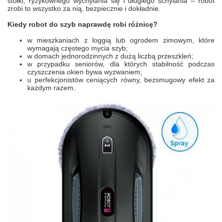
stołki, ryzykownego wychylania się i długiego schylania – robot
zrobi to wszystko za nią, bezpiecznie i dokładnie.
Kiedy robot do szyb naprawdę robi różnicę?
w mieszkaniach z loggią lub ogrodem zimowym, które
wymagają częstego mycia szyb;
w domach jednorodzinnych z dużą liczbą przeszkleń;
w przypadku seniorów, dla których stabilność podczas
czyszczenia okien bywa wyzwaniem;
u perfekcjonistów ceniących równy, bezsmugowy efekt za
każdym razem.