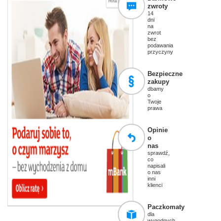
zwroty
14
dni
na
zwrot
bez
podawania
przyczyny
Bezpieczne
zakupy
dbamy
o
Twoje
prawa
Opinie
o
nas
sprawdź,
co
napisali
o nas
inni
klienci
Paczkomaty
dla
wygodnych