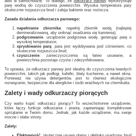
albo w samochodzie. To dlatego, że
odkurzacz parowy
wykorzystuje
parę wodną do czyszczenia powierzchni. Wysoka temperatura pary
skutecznie rozpuszcza brud i zabija bakterie oraz roztocza.
Zasada działania odkurzacza parowego:
napełnianie zbiornika
: napełnij zbiornik wodą (najlepiej
demineralizowaną, aby uniknąć osadzania się kamienia);
podgrzewanie
: urządzenie podgrzewa wodę, generując parę o
wysokiej temperaturze;
spryskiwanie parą
: para jest wydobywana pod ciśnieniem, co
skutecznie rozpuszcza brud;
czyszczenie
: zanieczyszczenia są łatwo usuwane, a
powierzchnia pozostaje czysta i zdezynfekowana.
To sprawia, że odkurzacz parowy jest idealny do czyszczenia twardych
powierzchni, takich jak podłogi, kafelki, blaty kuchenne, a nawet okna.
Ponieważ nie używa detergentów, jest to również ekologiczne
rozwiązanie, bezpieczne dla alergików i osób wrażliwych na chemikalia.
Zalety i wady odkurzaczy piorących
Czy warto kupić odkurzacz piorący? To wszechstronne urządzenie,
które łączy funkcje odkurzania i prania, zapewniając kompleksowe
sprzątanie w Twoim domu. Jednak, jak każde urządzenie, ma swoje
mocne i słabe strony.
Zalety:
Efektywność
: skutecznie usuwa plamy i głęboko osadzony brud