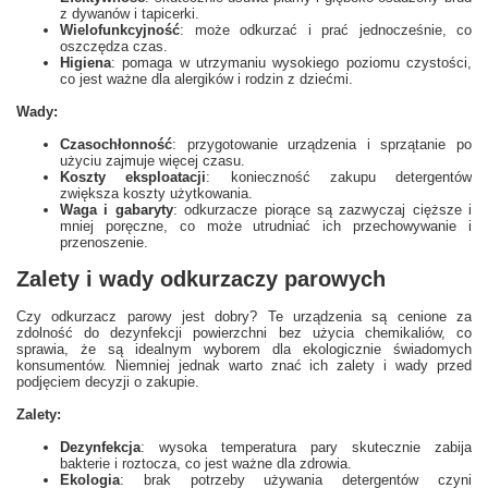
z dywanów i tapicerki.
Wielofunkcyjność
: może odkurzać i prać jednocześnie, co
oszczędza czas.
Higiena
: pomaga w utrzymaniu wysokiego poziomu czystości,
co jest ważne dla alergików i rodzin z dziećmi.
Wady:
Czasochłonność
: przygotowanie urządzenia i sprzątanie po
użyciu zajmuje więcej czasu.
Koszty eksploatacji
: konieczność zakupu detergentów
zwiększa koszty użytkowania.
Waga i gabaryty
: odkurzacze piorące są zazwyczaj cięższe i
mniej poręczne, co może utrudniać ich przechowywanie i
przenoszenie.
Zalety i wady odkurzaczy parowych
Czy odkurzacz parowy jest dobry? Te urządzenia są cenione za
zdolność do dezynfekcji powierzchni bez użycia chemikaliów, co
sprawia, że są idealnym wyborem dla ekologicznie świadomych
konsumentów. Niemniej jednak warto znać ich zalety i wady przed
podjęciem decyzji o zakupie.
Zalety:
Dezynfekcja
: wysoka temperatura pary skutecznie zabija
bakterie i roztocza, co jest ważne dla zdrowia.
Ekologia
: brak potrzeby używania detergentów czyni