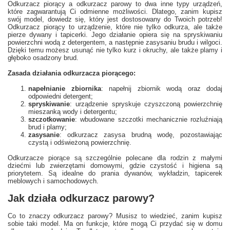
Odkurzacz piorący a odkurzacz parowy to dwa inne typy urządzeń,
które zagwarantują Ci odmienne możliwości. Dlatego, zanim kupisz
swój model, dowiedz się, który jest dostosowany do Twoich potrzeb!
Odkurzacz piorący to urządzenie, które nie tylko odkurza, ale także
pierze dywany i tapicerki. Jego działanie opiera się na spryskiwaniu
powierzchni wodą z detergentem, a następnie zasysaniu brudu i wilgoci.
Dzięki temu możesz usunąć nie tylko kurz i okruchy, ale także plamy i
głęboko osadzony brud.
Zasada działania odkurzacza piorącego:
napełnianie zbiornika
: napełnij zbiornik wodą oraz dodaj
odpowiedni detergent;
spryskiwanie
: urządzenie spryskuje czyszczoną powierzchnię
mieszanką wody i detergentu;
szczotkowanie
: wbudowane szczotki mechanicznie rozluźniają
brud i plamy;
zasysanie
: odkurzacz zasysa brudną wodę, pozostawiając
czystą i odświeżoną powierzchnię.
Odkurzacze piorące są szczególnie polecane dla rodzin z małymi
dziećmi lub zwierzętami domowymi, gdzie czystość i higiena są
priorytetem. Są idealne do prania dywanów, wykładzin, tapicerek
meblowych i samochodowych.
Jak działa odkurzacz parowy?
Co to znaczy odkurzacz parowy? Musisz to wiedzieć, zanim kupisz
sobie taki model. Ma on funkcje, które mogą Ci przydać się w domu