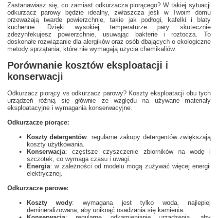
Zastanawiasz się, co zamiast odkurzacza piorącego? W takiej sytuacji
odkurzacz parowy będzie idealny, zwłaszcza jeśli w Twoim domu
przeważają twarde powierzchnie, takie jak podłogi, kafelki i blaty
kuchenne. Dzięki wysokiej temperaturze pary skutecznie
zdezynfekujesz powierzchnie, usuwając bakterie i roztocza. To
doskonałe rozwiązanie dla alergików oraz osób dbających o ekologiczne
metody sprzątania, które nie wymagają użycia chemikaliów.
Porównanie kosztów eksploatacji i
konserwacji
Odkurzacz piorący vs odkurzacz parowy? Koszty eksploatacji obu tych
urządzeń różnią się głównie ze względu na używane materiały
eksploatacyjne i wymagania konserwacyjne.
Odkurzacze piorące:
Koszty detergentów
: regularne zakupy detergentów zwiększają
koszty użytkowania.
Konserwacja
: częstsze czyszczenie zbiorników na wodę i
szczotek, co wymaga czasu i uwagi.
Energia
: w zależności od modelu mogą zużywać więcej energii
elektrycznej.
Odkurzacze parowe:
Koszty wody
: wymagana jest tylko woda, najlepiej
demineralizowana, aby uniknąć osadzania się kamienia.
Konserwacja
: regularne odkamienianie urządzenia, aby