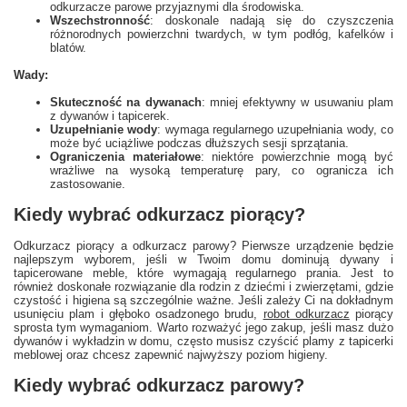
odkurzacze parowe przyjaznymi dla środowiska.
Wszechstronność
: doskonale nadają się do czyszczenia
różnorodnych powierzchni twardych, w tym podłóg, kafelków i
blatów.
Wady:
Skuteczność na dywanach
: mniej efektywny w usuwaniu plam
z dywanów i tapicerek.
Uzupełnianie wody
: wymaga regularnego uzupełniania wody, co
może być uciążliwe podczas dłuższych sesji sprzątania.
Ograniczenia materiałowe
: niektóre powierzchnie mogą być
wrażliwe na wysoką temperaturę pary, co ogranicza ich
zastosowanie.
Kiedy wybrać odkurzacz piorący?
Odkurzacz piorący a odkurzacz parowy? Pierwsze urządzenie będzie
najlepszym wyborem, jeśli w Twoim domu dominują dywany i
tapicerowane meble, które wymagają regularnego prania. Jest to
również doskonałe rozwiązanie dla rodzin z dziećmi i zwierzętami, gdzie
czystość i higiena są szczególnie ważne. Jeśli zależy Ci na dokładnym
usunięciu plam i głęboko osadzonego brudu,
robot odkurzacz
piorący
sprosta tym wymaganiom. Warto rozważyć jego zakup, jeśli masz dużo
dywanów i wykładzin w domu, często musisz czyścić plamy z tapicerki
meblowej oraz chcesz zapewnić najwyższy poziom higieny.
Kiedy wybrać odkurzacz parowy?