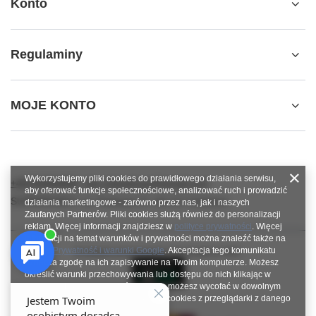
Konto
Regulaminy
MOJE KONTO
Wykorzystujemy pliki cookies do prawidłowego działania serwisu,
+48784966809
info.robotshops@gmail.com
aby oferować funkcje społecznościowe, analizować ruch i prowadzić
SUPERROBOT
,
ul. Parkowa 27
,
64-117
Gołanice
działania marketingowe - zarówno przez nas, jak i naszych
Zaufanych Partnerów. Pliki cookies służą również do personalizacji
reklam. Więcej informacji znajdziesz w
polityce prywatności
. Więcej
informacji na temat warunków i prywatności można znaleźć także na
stronie
Prywatność i warunki Google
. Akceptacja tego komunikatu
W sklepie prezentujemy ceny brutto (z VAT).
oznacza zgodę na ich zapisywanie na Twoim komputerze. Możesz
określić warunki przechowywania lub dostępu do nich klikając w
zakładkę „Konfiguracja zgód”. Zgodę możesz wycofać w dowolnym
momencie poprzez usunięcie plików cookies z przeglądarki z danego
urządzenia końcowego.