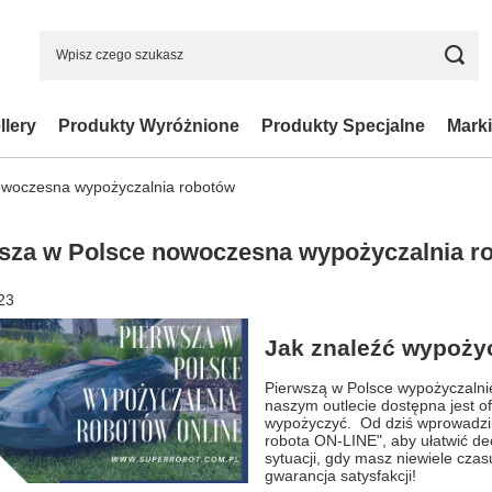
llery
Produkty Wyróżnione
Produkty Specjalne
Marki
owoczesna wypożyczalnia robotów
sza w Polsce nowoczesna wypożyczalnia r
23
Jak znaleźć wypoży
Pierwszą w Polsce wypożyczalnie
naszym outlecie dostępna jest 
wypożyczyć. Od dziś wprowadzil
robota ON-LINE", aby ułatwić de
sytuacji, gdy masz niewiele cza
gwarancja satysfakcji!