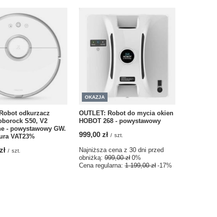
OKAZJA
Robot odkurzacz
OUTLET: Robot do mycia okien
oborock S50, V2
HOBOT 268 - powystawowy
e - powystawowy GW.
999,00 zł
/
szt.
tura VAT23%
zł
Najniższa cena z 30 dni przed
/
szt.
obniżką:
999,00 zł
0%
Cena regularna:
1 199,00 zł
-17%