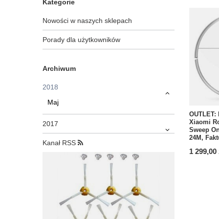
Kategorie
Nowości w naszych sklepach
Porady dla użytkowników
Archiwum
2018
Maj
OUTLET: 
Xiaomi R
2017
Sweep On
24M, Fak
Kanał RSS
1 299,00 