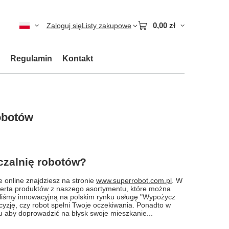
0,00 zł
Zaloguj się
Listy zakupowe
Regulamin
Kontakt
obotów
czalnię robotów?
 online znajdziesz na stronie
www.superrobot.com.pl
. W
oferta produktów z naszego asortymentu, które można
iśmy innowacyjną na polskim rynku usługę "Wypożycz
cyzję, czy robot spełni Twoje oczekiwania. Ponadto w
su aby doprowadzić na błysk swoje mieszkanie...