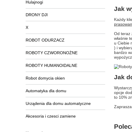
Hulajnogi
Jak w
DRONY DJI
Każdy kli
prasowan
X
Od teraz 
właśnie t
ROBOT ODURZACZ
u Ciebie 
) i wybie
bardzo wa
ROBOTY CZWORONOŻNE
wypożycz
ROBOTY HUMANOIDALNE
Jak d
Robot domycia okien
Wystarczy
Automatyka dla domu
opcje dod
to 10% z
Urządenia dla domu automatyczne
Zaprasza
Akcesoria i czesci zamiene
Polec