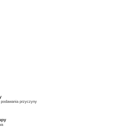
y
z podawania przyczyny
upy
wa