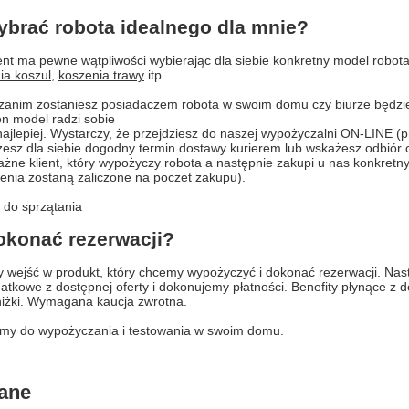
ybrać robota idealnego dla mnie?
ent ma pewne wątpliwości wybierając dla siebie konkretny model robot
ia koszul
,
koszenia trawy
itp.
zanim zostaniesz posiadaczem robota w swoim domu czy biurze będzie
en model radzi sobie
najlepiej. Wystarczy, że przejdziesz do naszej wypożyczalni ON-LINE
rzesz dla siebie dogodny termin dostawy kurierem lub wskażesz odbiór 
żne klient, który wypożyczy robota a następnie zakupi u nas konkretn
enia zostaną zaliczone na poczet zakupu).
okonać rezerwacji?
 wejść w produkt, który chcemy wypożyczyć i dokonać rezerwacji. Na
atkowe z dostępnej oferty i dokonujemy płatności. Benefity płynące z 
niżki. Wymagana kaucja zwrotna.
my do wypożyczania i testowania w swoim domu.
ane