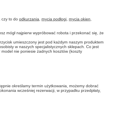
a czy to do
odkurzania
,
mycia podłogi
,
mycia okien
,
sz mógł najpierw wypróbować robota i przekonać się, że
 (przycisk umieszczony jest pod każdym naszym produktem
osobisty w naszych specjalistycznych sklepach. Co jest
y model nie poniesie żadnych kosztów (koszty
stępnie określamy termin użytkowania, możemy dobrać
dokonania wcześniej rezerwacji, w przypadku przedpłaty,