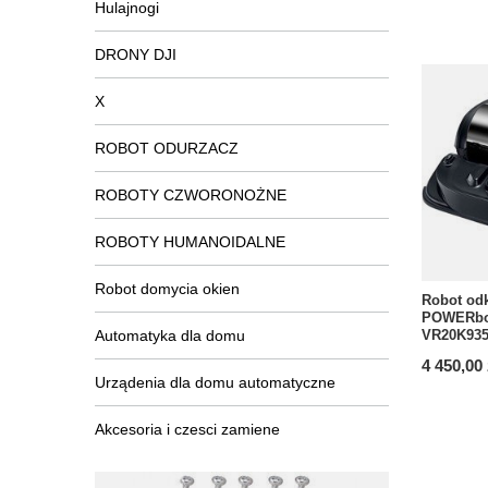
Hulajnogi
DRONY DJI
X
ROBOT ODURZACZ
ROBOTY CZWORONOŻNE
ROBOTY HUMANOIDALNE
Robot domycia okien
Robot od
POWERbo
Automatyka dla domu
VR20K93
4 450,00 
Urządenia dla domu automatyczne
Akcesoria i czesci zamiene