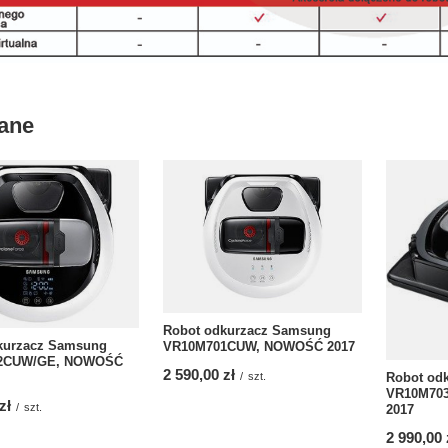
ane
Robot odkurzacz Samsung
kurzacz Samsung
VR10M701CUW, NOWOŚĆ 2017
2CUW/GE, NOWOŚĆ
2 590,00 zł
Robot od
/
szt.
VR10M70
zł
/
szt.
2017
2 990,00 