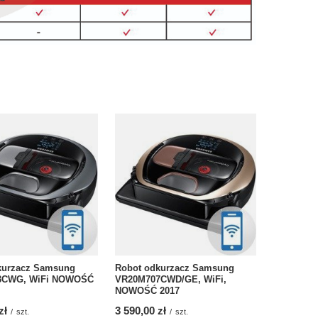
kurzacz Samsung
Robot odkurzacz Samsung
3CWG, WiFi NOWOŚĆ
VR20M707CWD/GE, WiFi,
NOWOŚĆ 2017
zł
3 590,00 zł
/
szt.
/
szt.