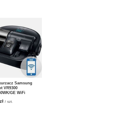
kurzacz Samsung
t VR9300
50WK/GE WiFi
zł
/
szt.