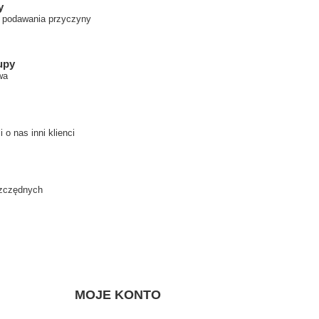
y
z podawania przyczyny
upy
wa
 o nas inni klienci
szczędnych
MOJE KONTO