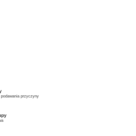
y
z podawania przyczyny
upy
wa