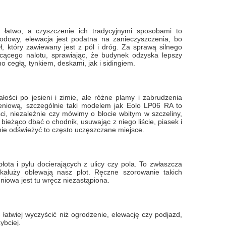
 łatwo, a czyszczenie ich tradycyjnymi sposobami to
odowy, elewacja jest podatna na zanieczyszczenia, bo
, który zawiewany jest z pól i dróg. Za sprawą silnego
ecącego nalotu, sprawiając, że budynek odzyska lepszy
cegłą, tynkiem, deskami, jak i sidingiem.
łości po jesieni i zimie, ale różne plamy i zabrudzenia
ieniową, szczególnie taki modelem jak Eolo LP06 RA to
ci, niezależnie czy mówimy o błocie wbitym w szczeliny,
bieżąco dbać o chodnik, usuwając z niego liście, piasek i
nie odświeżyć to często uczęszczane miejsce.
łota i pyłu docierających z ulicy czy pola. To zwłaszcza
ałuży oblewają nasz płot. Ręczne szorowanie takich
eniowa jest tu wręcz niezastąpiona.
atwiej wyczyścić niż ogrodzenie, elewację czy podjazd,
ybciej.