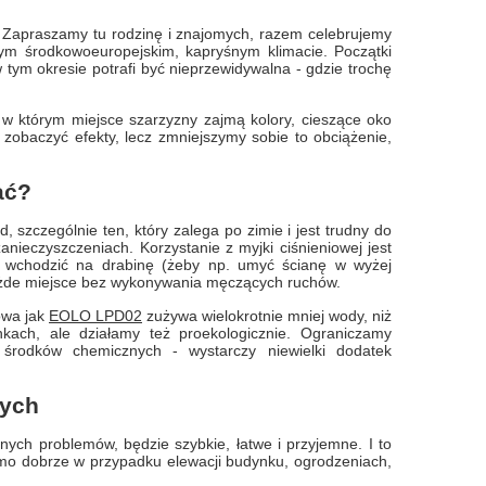
Zapraszamy tu rodzinę i znajomych, razem celebrujemy
ym środkowoeuropejskim, kapryśnym klimacie. Początki
w tym okresie potrafi być nieprzewidywalna - gdzie trochę
, w którym miejsce szarzyzny zajmą kolory, cieszące oko
 zobaczyć efekty, lecz zmniejszymy sobie to obciążenie,
ać?
szczególnie ten, który zalega po zimie i jest trudny do
nieczyszczeniach. Korzystanie z myjki ciśnieniowej jest
ni wchodzić na drabinę (żeby np. umyć ścianę w wyżej
każde miejsce bez wykonywania męczących ruchów.
iowa jak
EOLO LPD02
zużywa wielokrotnie mniej wody, niż
ach, ale działamy też proekologicznie. Ograniczamy
 środków chemicznych - wystarczy niewielki dodatek
nych
nych problemów, będzie szybkie, łatwe i przyjemne. I to
amo dobrze w przypadku elewacji budynku, ogrodzeniach,