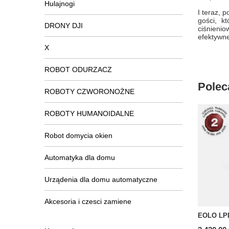
Hulajnogi
I teraz, 
gości, k
DRONY DJI
ciśnienio
efektywn
X
ROBOT ODURZACZ
Polec
ROBOTY CZWORONOŻNE
ROBOTY HUMANOIDALNE
Robot domycia okien
Automatyka dla domu
Urządenia dla domu automatyczne
Akcesoria i czesci zamiene
EOLO LP