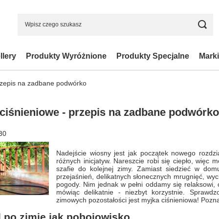
llery
Produkty Wyróżnione
Produkty Specjalne
Marki
przepis na zadbane podwórko
 ciśnieniowe - przepis na zadbane podwórko
30
Nadejście wiosny jest jak początek nowego rozdzia
różnych inicjatyw. Nareszcie robi się ciepło, więc 
szafie do kolejnej zimy. Zamiast siedzieć w dom
przejaśnień, delikatnych słonecznych mrugnięć, wy
pogody. Nim jednak w pełni oddamy się relaksowi,
mówiąc delikatnie - niezbyt korzystnie. Sprawd
zimowych pozostałości jest myjka ciśnieniowa! Pozna
 po zimie jak pobojowisko