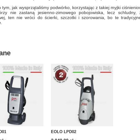
po tym, jak wysprzątaliśmy podwórko, korzystając z takiej myjki ciśnieni
tórzy nie zastaną jesienno-zimowego pobojowiska, lecz schludny,
wej, ten nie wróci do ścierki, szczotki i szorowania, bo te tradycy
e.
ane
D01
EOLO LPD02