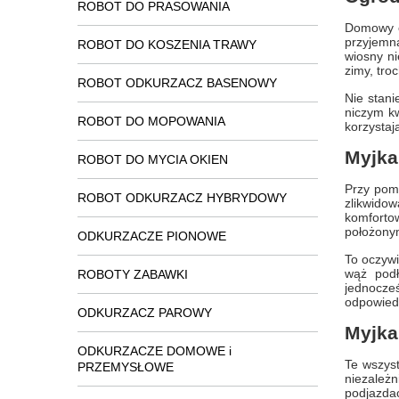
ROBOT DO PRASOWANIA
Domowy o
przyjemn
ROBOT DO KOSZENIA TRAWY
wiosny ni
zimy, tro
ROBOT ODKURZACZ BASENOWY
Nie stani
niczym kw
ROBOT DO MOPOWANIA
korzystaj
Myjka
ROBOT DO MYCIA OKIEN
Przy pomo
ROBOT ODKURZACZ HYBRYDOWY
zlikwidow
komforto
położony
ODKURZACZE PIONOWE
To oczywi
wąż podł
ROBOTY ZABAWKI
jednocze
odpowiedn
ODKURZACZ PAROWY
Myjka
ODKURZACZE DOMOWE i
Te wszyst
PRZEMYSŁOWE
niezależn
podjazdac