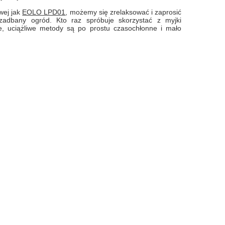
owej jak
EOLO LPD01
, możemy się zrelaksować i zaprosić
 zadbany ogród. Kto raz spróbuje skorzystać z myjki
jne, uciążliwe metody są po prostu czasochłonne i mało