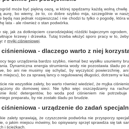
gród może być piękną oazą, w której spędzamy każdą wolną chwilę. 
ą aurę, bo wiemy, że to, co dobre szybko mija, szczególnie w nasz
e będą nas jednak rozpieszczać i nie chodzi tu tylko o pogodę, która 
chę lata - ale również o stan podwórka.
e się, jak za dotknięciem czarodziejskiej różdżki bajecznym ogrodem
itnące krzewy i drzewka. Tutaj trzeba włożyć sporo pracy w to, żeby
ąc z
myjki ciśnieniowej
.
 ciśnieniowa - dlaczego warto z niej korzyst
cy tego urządzenia bardzo szybko, niemal bez wysiłku usuniemy brud, 
ania. Dynamiczna energia strumienia wody nie pozostawia śladu po za
we, bo ani nie musimy się schylać, by wyczyścić powierzchnię, a
m miejscu), bo za sprawą lancy o regulowanej długości, dotrzemy w 
ście nie wszystkie zalety, bo warto również wiedzieć, że myjka ciśnien
ączony do domowej sieci. Nie tylko więc oszczędzamy na rachunk
śnie ilość detergentów, bo woda pod ciśnieniem nie potrzebuje
iego preparatu, by nie zostało śladu po brudzie.
 ciśnieniowa - urządzenie do zadań specjal
kie zalety sprawiają, że czyszczenie podwórka nie przysporzy specjal
ie, o jakim miejscu mówimy, bo opisywany sprzęt sprawdza się tak s
h i ścieżkach.