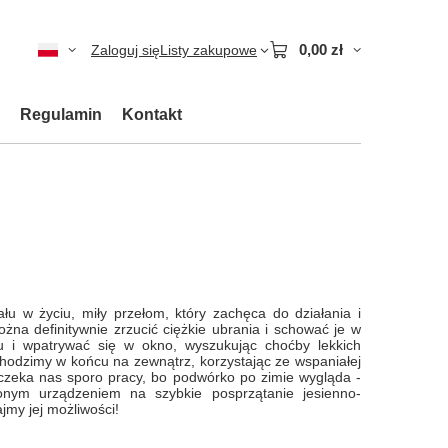
0,00 zł
Zaloguj się
Listy zakupowe
Regulamin
Kontakt
łu w życiu, miły przełom, który zachęca do działania i
można definitywnie zrzucić ciężkie ubrania i schować je w
u i wpatrywać się w okno, wyszukując choćby lekkich
chodzimy w końcu na zewnątrz, korzystając ze wspaniałej
 czeka nas sporo pracy, bo podwórko po zimie wygląda -
zonym urządzeniem na szybkie posprzątanie jesienno-
jmy jej możliwości!