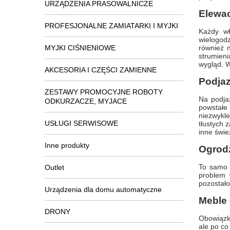
URZĄDZENIA PRASOWALNICZE
Elewa
PROFESJONALNE ZAMIATARKI I MYJKI
Każdy wł
wielogod
MYJKI CIŚNIENIOWE
również n
strumien
wygląd. W
AKCESORIA I CZĘŚCI ZAMIENNE
Podjaz
ZESTAWY PROMOCYJNE ROBOTY
Na podjaz
ODKURZACZE, MYJACE
powstałe
niezwykle
USŁUGI SERWISOWE
tłustych 
inne świe
Inne produkty
Ogrod
To samo p
Outlet
problem 
pozostało
Urządzenia dla domu automatyczne
Meble
DRONY
Obowiązko
ale po co