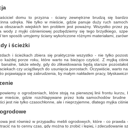
cja
aściciel domu to przyzna - ściany zewnętrzne brudzą się bardzo
zinna udręka. Nie tylko w mieście, gdzie panuje duży ruch samoch
a obszarach wiejskich ten problem jest poważny. Wszystko przez pył
ia wody z myjki ciśnieniowej pozbędziemy się tego brzydkiego, szp
 ten sposób umyjemy ściany wykończone różnymi materiałami, zarówno 
dy i ścieżki
dach i ścieżkach zbiera się praktycznie wszystko - nie tylko pozosta
 o każdej porze roku, które warto na bieżąco czyścić. Z myjką ciśn
 banalne, także wtedy, gdy do zlikwidowania będą starsze pozostałoś
zaciekach czy uciążliwych do usunięcia porostach. Oczywiście, warto na 
żo pojawiające się zabrudzenia, by małym nakładem pracy, błyskawicz
zenie
owiemy o ogrodzeniach, które stoją na pierwszej linii frontu kurzu, b
w mieście, gdzie rozchlapywane przez koła samochodów brudne k
ści jest nie tylko czasochłonne, ale i nieprzyjemne, dlatego myjka ciśni
 ogrodowe
wa jest również w przypadku mebli ogrodowych, które - co prawda - ł
 tracić na to cenny czas, gdy można to zrobić i lepiej, i zdecydowanie sz