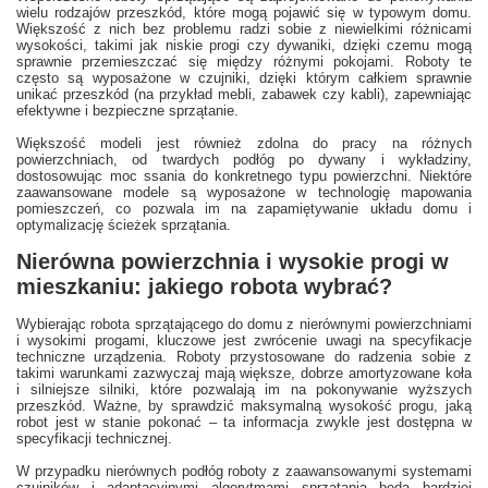
wielu rodzajów przeszkód, które mogą pojawić się w typowym domu.
Większość z nich bez problemu radzi sobie z niewielkimi różnicami
wysokości, takimi jak niskie progi czy dywaniki, dzięki czemu mogą
sprawnie przemieszczać się między różnymi pokojami. Roboty te
często są wyposażone w czujniki, dzięki którym całkiem sprawnie
unikać przeszkód (na przykład mebli, zabawek czy kabli), zapewniając
efektywne i bezpieczne sprzątanie.
Większość modeli jest również zdolna do pracy na różnych
powierzchniach, od twardych podłóg po dywany i wykładziny,
dostosowując moc ssania do konkretnego typu powierzchni. Niektóre
zaawansowane modele są wyposażone w technologię mapowania
pomieszczeń, co pozwala im na zapamiętywanie układu domu i
optymalizację ścieżek sprzątania.
Nierówna powierzchnia i wysokie progi w
mieszkaniu: jakiego robota wybrać?
Wybierając robota sprzątającego do domu z nierównymi powierzchniami
i wysokimi progami, kluczowe jest zwrócenie uwagi na specyfikacje
techniczne urządzenia. Roboty przystosowane do radzenia sobie z
takimi warunkami zazwyczaj mają większe, dobrze amortyzowane koła
i silniejsze silniki, które pozwalają im na pokonywanie wyższych
przeszkód. Ważne, by sprawdzić maksymalną wysokość progu, jaką
robot jest w stanie pokonać – ta informacja zwykle jest dostępna w
specyfikacji technicznej.
W przypadku nierównych podłóg roboty z zaawansowanymi systemami
czujników i adaptacyjnymi algorytmami sprzątania będą bardziej