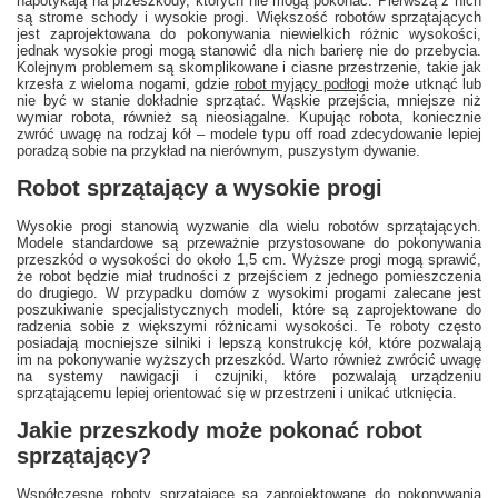
napotykają na przeszkody, których nie mogą pokonać. Pierwszą z nich
są strome schody i wysokie progi. Większość robotów sprzątających
jest zaprojektowana do pokonywania niewielkich różnic wysokości,
jednak wysokie progi mogą stanowić dla nich barierę nie do przebycia.
Kolejnym problemem są skomplikowane i ciasne przestrzenie, takie jak
krzesła z wieloma nogami, gdzie
robot myjący podłogi
może utknąć lub
nie być w stanie dokładnie sprzątać. Wąskie przejścia, mniejsze niż
wymiar robota, również są nieosiągalne. Kupując robota, koniecznie
zwróć uwagę na rodzaj kół – modele typu off road zdecydowanie lepiej
poradzą sobie na przykład na nierównym, puszystym dywanie.
Robot sprzątający a wysokie progi
Wysokie progi stanowią wyzwanie dla wielu robotów sprzątających.
Modele standardowe są przeważnie przystosowane do pokonywania
przeszkód o wysokości do około 1,5 cm. Wyższe progi mogą sprawić,
że robot będzie miał trudności z przejściem z jednego pomieszczenia
do drugiego. W przypadku domów z wysokimi progami zalecane jest
poszukiwanie specjalistycznych modeli, które są zaprojektowane do
radzenia sobie z większymi różnicami wysokości. Te roboty często
posiadają mocniejsze silniki i lepszą konstrukcję kół, które pozwalają
im na pokonywanie wyższych przeszkód. Warto również zwrócić uwagę
na systemy nawigacji i czujniki, które pozwalają urządzeniu
sprzątającemu lepiej orientować się w przestrzeni i unikać utknięcia.
Jakie przeszkody może pokonać robot
sprzątający?
Współczesne roboty sprzątające są zaprojektowane do pokonywania