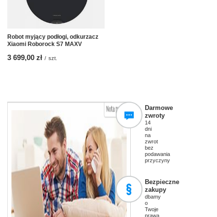
Robot myjący podłogi, odkurzacz
Xiaomi Roborock S7 MAXV
3 699,00 zł
/
szt.
Darmowe
zwroty
14
dni
na
zwrot
bez
podawania
przyczyny
Bezpieczne
zakupy
dbamy
o
Twoje
prawa