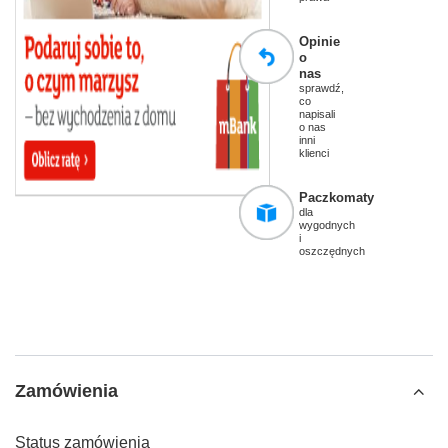
Opinie
o
nas
sprawdź,
co
napisali
o nas
inni
klienci
Paczkomaty
dla
wygodnych
i
oszczędnych
Zamówienia
Status zamówienia