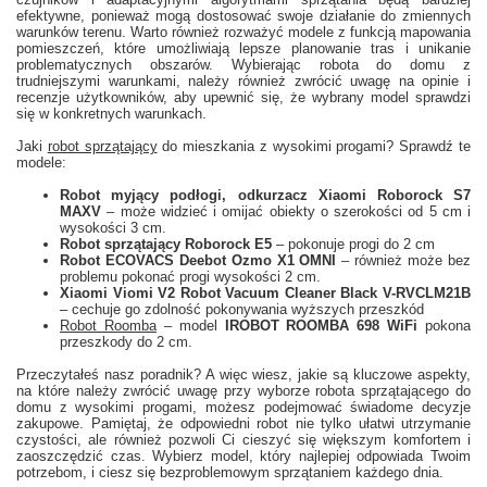
efektywne, ponieważ mogą dostosować swoje działanie do zmiennych
warunków terenu. Warto również rozważyć modele z funkcją mapowania
pomieszczeń, które umożliwiają lepsze planowanie tras i unikanie
problematycznych obszarów. Wybierając robota do domu z
trudniejszymi warunkami, należy również zwrócić uwagę na opinie i
recenzje użytkowników, aby upewnić się, że wybrany model sprawdzi
się w konkretnych warunkach.
Jaki
robot sprzątający
do mieszkania z wysokimi progami? Sprawdź te
modele:
Robot myjący podłogi, odkurzacz Xiaomi Roborock S7
MAXV
– może widzieć i omijać obiekty o szerokości od 5 cm i
wysokości 3 cm.
Robot sprzątający Roborock E5
– pokonuje progi do 2 cm
Robot ECOVACS Deebot Ozmo X1 OMNI
– również może bez
problemu pokonać progi wysokości 2 cm.
Xiaomi Viomi V2 Robot Vacuum Cleaner Black V-RVCLM21B
– cechuje go zdolność pokonywania wyższych przeszkód
Robot Roomba
– model
IROBOT ROOMBA 698 WiFi
pokona
przeszkody do 2 cm.
Przeczytałeś nasz poradnik? A więc wiesz, jakie są kluczowe aspekty,
na które należy zwrócić uwagę przy wyborze robota sprzątającego do
domu z wysokimi progami, możesz podejmować świadome decyzje
zakupowe. Pamiętaj, że odpowiedni robot nie tylko ułatwi utrzymanie
czystości, ale również pozwoli Ci cieszyć się większym komfortem i
zaoszczędzić czas. Wybierz model, który najlepiej odpowiada Twoim
potrzebom, i ciesz się bezproblemowym sprzątaniem każdego dnia.