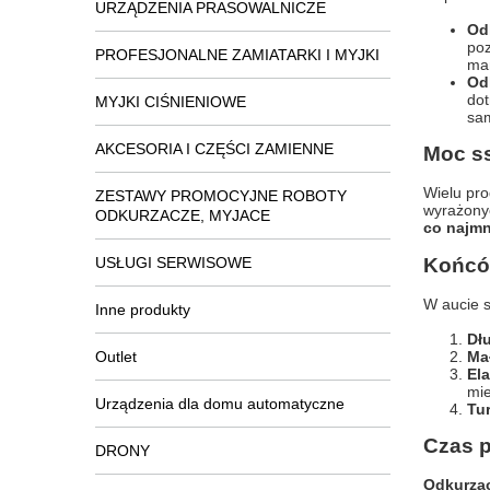
URZĄDZENIA PRASOWALNICZE
Od
poz
PROFESJONALNE ZAMIATARKI I MYJKI
man
Od
dot
MYJKI CIŚNIENIOWE
sam
AKCESORIA I CZĘŚCI ZAMIENNE
Moc ss
Wielu pro
ZESTAWY PROMOCYJNE ROBOTY
wyrażonyc
ODKURZACZE, MYJACE
co najmni
USŁUGI SERWISOWE
Końców
W aucie s
Inne produkty
Dł
Outlet
Ma
El
mie
Urządzenia dla domu automatyczne
Tu
Czas p
DRONY
Odkurza