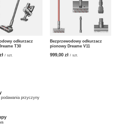
odowy odkurzacz
Bezprzewodowy odkurzacz
Dreame T30
pionowy Dreame V11
zł
999,00 zł
/
szt.
/
szt.
y
z podawania przyczyny
upy
wa