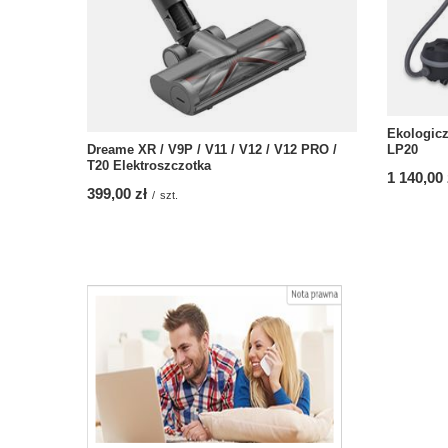
Ekologic
LP20
Dreame XR / V9P / V11 / V12 / V12 PRO /
T20 Elektroszczotka
1 140,00 
399,00 zł
/
szt.