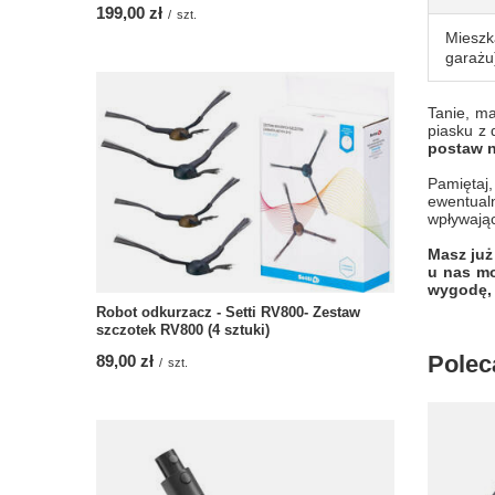
199,00 zł
/
szt.
Mieszk
garażu
Tanie, m
piasku z
postaw n
Pamiętaj
ewentual
wpływają
Masz już
u nas mo
wygodę, 
Robot odkurzacz - Setti RV800- Zestaw
szczotek RV800 (4 sztuki)
Polec
89,00 zł
/
szt.