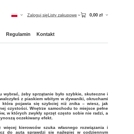
0,00 zł
Zaloguj się
Listy zakupowe
Regulamin
Kontakt
wybrać, żeby sprzątanie było szybkie, skuteczne i
z walczyłeś z piaskiem wbitym w dywaniki, okruchami
, która pojawia się szybciej niż znika – wiesz, jak
nej czystości. Wnętrze samochodu to miejsce pełne
, w których zwykły sprzęt często sobie nie radzi, a
zynoszą oczekiwany efekt.
z więcej kierowców szuka własnego rozwiązania i
zacz do auta sprawdzi się najlepiej w codziennym