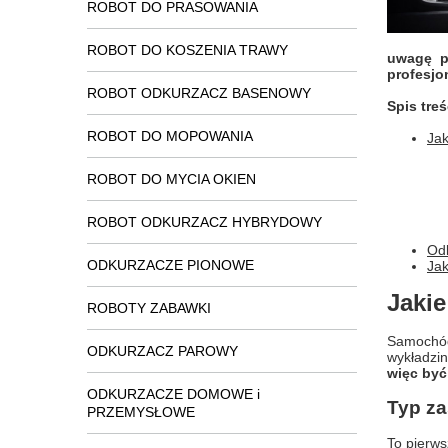
ROBOT DO PRASOWANIA
ROBOT DO KOSZENIA TRAWY
uwagę p
profesjo
ROBOT ODKURZACZ BASENOWY
Spis treś
ROBOT DO MOPOWANIA
Jak
ROBOT DO MYCIA OKIEN
ROBOT ODKURZACZ HYBRYDOWY
Od
ODKURZACZE PIONOWE
Jak
Jaki
ROBOTY ZABAWKI
Samochód
ODKURZACZ PAROWY
wykładzin
więc być
ODKURZACZE DOMOWE i
Typ za
PRZEMYSŁOWE
To pierws