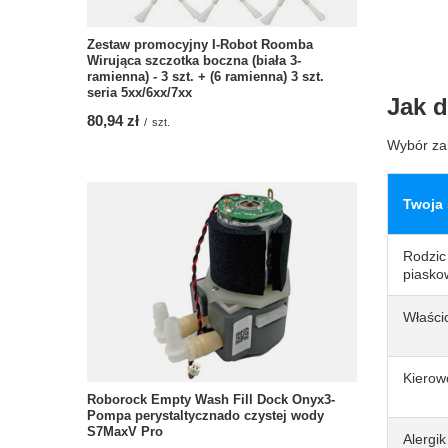
Zestaw promocyjny I-Robot Roomba
Wirująca szczotka boczna (biała 3-
ramienna) - 3 szt. + (6 ramienna) 3 szt.
seria 5xx/6xx/7xx
Jak 
80,94 zł
/
szt.
Wybór zal
Twoja 
Rodzic
piasko
Właścic
Kierow
Roborock Empty Wash Fill Dock Onyx3-
Pompa perystaltycznado czystej wody
S7MaxV Pro
Alergik