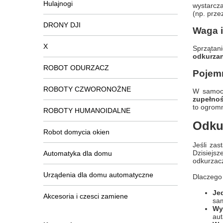
Hulajnogi
wystarcza
(np. prze
DRONY DJI
Waga 
X
Sprzątan
odkurzan
ROBOT ODURZACZ
Pojemn
ROBOTY CZWORONOŻNE
W samoch
zupełnoś
to ogromn
ROBOTY HUMANOIDALNE
Odku
Robot domycia okien
Jeśli za
Dzisiejsz
Automatyka dla domu
odkurzacz
Urządenia dla domu automatyczne
Dlaczego 
Je
Akcesoria i czesci zamiene
sa
Wys
aut