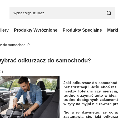
llery
Produkty Wyróżnione
Produkty Specjalne
Marki
cz do samochodu?
wybrać odkurzacz do samochodu?
01
Jaki odkurzacz do samochodu 
bez frustracji? Jeśli choć ra
między fotelami czy sierścią
trudno utrzymać auto w ideal
trudno dostępnych zakamarków
wizyty na myjni nie zawsze pr
Nic więc dziwnego, że cora
zastanawia się, jaki odkur