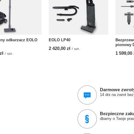
zny odkurzacz EOLO
EOLO LP40
Bezprzew
pionowy 
2 420,00 zł
/
szt.
zł
1 599,00 
/
szt.
Darmowe zwrot
14 dni na zwrot be
Bezpieczne zak
dbamy o Twoje pra