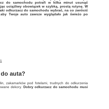
acz do samochodu potrafi w kilka minut usunąć
iając uciążliwy obowiązek w szybką, prostą rutynę. W
jaki odkurzacz do samochodu wybrać, na co zwrócić
, aby Twoje auto zawsze wyglądało jak świeżo po
w1
 do auta?
lin, zakamarków pod fotelami, trudnych do odkurzenia
erowane dekory.
Dobry odkurzacz do samochodu musi