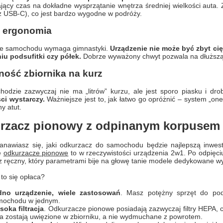
jący czas na dokładne wysprzątanie wnętrza średniej wielkości auta.
z USB-C), co jest bardzo wygodne w podróży.
i ergonomia
ie samochodu wymaga gimnastyki.
Urządzenie nie może być zbyt cię
iu podsufitki czy półek.
Dobrze wyważony chwyt pozwala na dłuższą
ość zbiornika na kurz
odzie zazwyczaj nie ma „litrów” kurzu, ale jest sporo piasku i d
ci wystarczy.
Ważniejsze jest to, jak łatwo go opróżnić – system „one
y atut.
rzacz pionowy z odpinanym korpusem –
stanawiasz się, jaki odkurzacz do samochodu będzie najlepszą in
e
odkurzacze pionowe
to w rzeczywistości urządzenia 2w1. Po odpięci
 ręczny, który parametrami bije na głowę tanie modele dedykowane wy
to się opłaca?
dno urządzenie, wiele zastosowań
. Masz potężny sprzęt do pod
mochodu w jednym.
oka filtracja
. Odkurzacze pionowe posiadają zazwyczaj filtry HEPA, co
a zostają uwięzione w zbiorniku, a nie wydmuchane z powrotem.