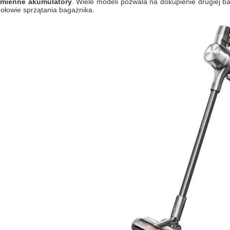
mienne akumulatory
. Wiele modeli pozwala na dokupienie drugiej ba
ołowie sprzątania bagażnika.