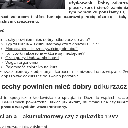
użytkowaniu. Dobry odkurz
piasek, kurz i sierść, zamien
tym poradniku pokażemy Ci, 
rzed zakupem i które funkcje naprawdę robią różnicę – tak
nalnym czyszczeniu.
ci:
ie cechy powinien mieć dobry odkurzacz do auta?
Typ zasilania – akumulatorowy czy z gniazdka 12V?
Moc ssania – ile rzeczywiście potrzeba?
Końcówki i akcesoria – które są niezbędne?
Czas pracy i ładowania baterii
Waga i ergonomia
Pojemność zbiornika na kurz
kurzacz pionowy z odpinanym korpusem – uniwersalne rozwiązanie 2
 dopasować odkurzacz do swoich potrzeb?
e cechy powinien mieć dobry odkurzacz
 to specyficzne środowisko do sprzątania. Dużo tu wąskich szcze
 i delikatnych powierzchni, takich jak ekrany multimedialne czy laki
 przede wszystkim wszechstronny.
silania – akumulatorowy czy z gniazdka 12V?
zy i najważniejszy dylemat.