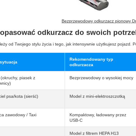
Bezprzewodowy odkurzacz pionowy 
dopasować odkurzacz do swoich potrz
eży od Twojego stylu życia i tego, jak intensywnie użytkujesz pojazd. 
Rekomendowany typ
sytuacja
odkurzacza
 (okruchy, piasek z
Bezprzewodowy o wysokiej mocy
wnicy)
iel psa/kota (sierść)
Model z mini-elektroszczotką
ca zawodowy / Taxi
Kompaktowy, ładowany przez
USB-C
Model z filtrem HEPA H13