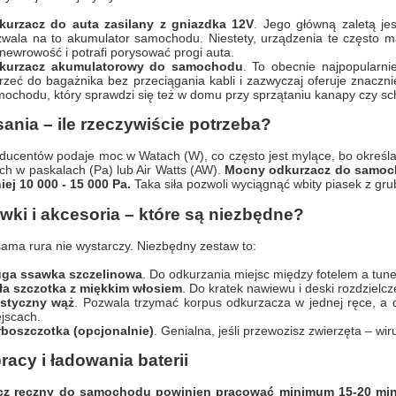
kurzacz do auta zasilany z gniazdka 12V
. Jego główną zaletą jes
wala na to akumulator samochodu. Niestety, urządzenia te często maj
ewrowość i potrafi porysować progi auta.
kurzacz akumulatorowy do samochodu
. To obecnie najpopularn
rzeć do bagażnika bez przeciągania kabli i zazwyczaj oferuje znac
ochodu, który sprawdzi się też w domu przy sprzątaniu kanapy czy s
ania – ile rzeczywiście potrzeba?
ducentów podaje moc w Watach (W), co często jest mylące, bo określa 
h w paskalach (Pa) lub Air Watts (AW).
Mocny odkurzacz do samoch
ej 10 000 - 15 000 Pa.
Taka siła pozwoli wyciągnąć wbity piasek z grub
ki i akcesoria – które są niezbędne?
ama rura nie wystarczy. Niezbędny zestaw to:
uga ssawka szczelinowa
. Do odkurzania miejsc między fotelem a tu
ła szczotka z miękkim włosiem
. Do kratek nawiewu i deski rozdzielcz
astyczny wąż
. Pozwala trzymać korpus odkurzacza w jednej ręce, a
jscach.
rboszczotka (opcjonalnie)
. Genialna, jeśli przewozisz zwierzęta – wi
racy i ładowania baterii
cz ręczny do samochodu powinien pracować minimum 15-20 min