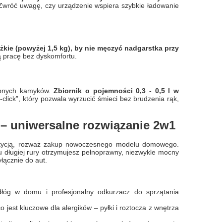
 Zwróć uwagę, czy urządzenie wspiera szybkie ładowanie
żkie (powyżej 1,5 kg), by nie męczyć nadgarstka przy
 pracę bez dyskomfortu.
robnych kamyków.
Zbiornik o pojemności 0,3 - 0,5 l w
-click”, który pozwala wyrzucić śmieci bez brudzenia rąk,
 uniwersalne rozwiązanie 2w1
westycją, rozważ zakup nowoczesnego modelu domowego.
u długiej rury otrzymujesz pełnoprawny, niezwykle mocny
łącznie do aut.
łóg w domu i profesjonalny odkurzacz do sprzątania
 jest kluczowe dla alergików – pyłki i roztocza z wnętrza