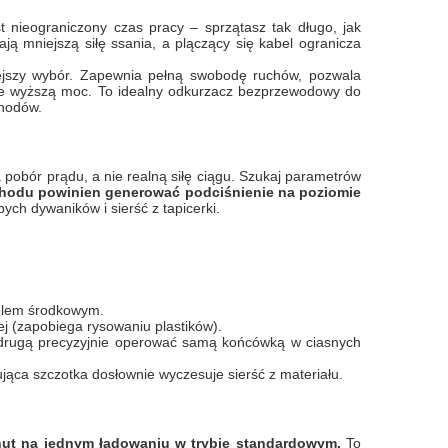
t nieograniczony czas pracy – sprzątasz tak długo, jak
ą mniejszą siłę ssania, a plączący się kabel ogranicza
iejszy wybór. Zapewnia pełną swobodę ruchów, pozwala
znie wyższą moc. To idealny odkurzacz bezprzewodowy do
chodów.
pobór prądu, a nie realną siłę ciągu. Szukaj parametrów
odu powinien generować podciśnienie na poziomie
ych dywaników i sierść z tapicerki.
nelem środkowym.
ej (zapobiega rysowaniu plastików).
 drugą precyzyjnie operować samą końcówką w ciasnych
rująca szczotka dosłownie wyczesuje sierść z materiału.
ut na jednym ładowaniu w trybie standardowym.
To