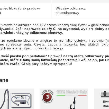
aniec bloku (brak prądu w
Wydajny odkurzacz
)
akumulatorowy
arketowe odkurzacze pod 12V często kończą swój żywot w głębi schow
 dywanika.
Jeśli naprawdę zależy Ci na czystości, wybierz dobry
a wielofunkcyjny odkurzacz pionowy.
, że regularne dbanie o wnętrze to nie tylko estetyka i zdrowie (m
nej sprzedaży auta. Czysta, zadbana tapicerka bez wbitych okru
cych na ocenę pojazdu przez kupującego.
 dość piasku pod pedałami? Sprawdź naszą ofertę odkurzaczy pi
dele, które z taką samą łatwością posprzątają Twój salon, jak i
która zwróci Ci się przy każdym sprzątaniu!
ane