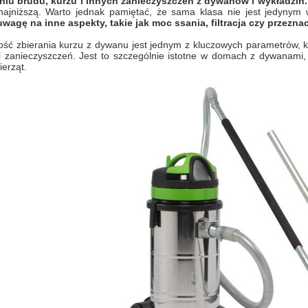
iu brudu, kurzu i innych zanieczyszczeń z dywanów i wykładzin.
najniższą. Warto jednak pamiętać, że sama klasa nie jest jedynym 
uwagę na inne aspekty, takie jak moc ssania, filtracja czy przezna
ść zbierania kurzu z dywanu jest jednym z kluczowych parametrów, kt
i zanieczyszczeń. Jest to szczególnie istotne w domach z dywanami,
ierząt.