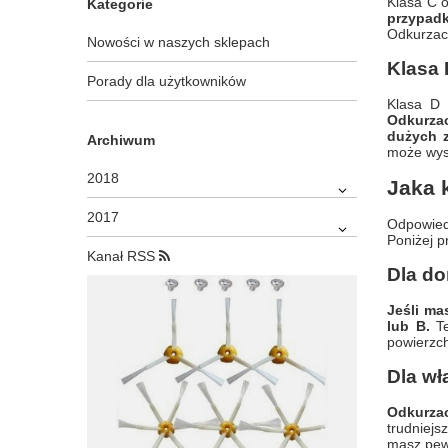
Klasa C o
Kategorie
przypadk
Odkurzacz
Nowości w naszych sklepach
Klasa 
Porady dla użytkowników
Klasa D 
Odkurza
dużych 
Archiwum
może wys
2018
Jaka 
2017
Odpowiedź
Poniżej 
Kanał RSS
Dla d
Jeśli ma
lub B.
Te
powierzch
Dla wł
Odkurza
trudniejs
masz pewn