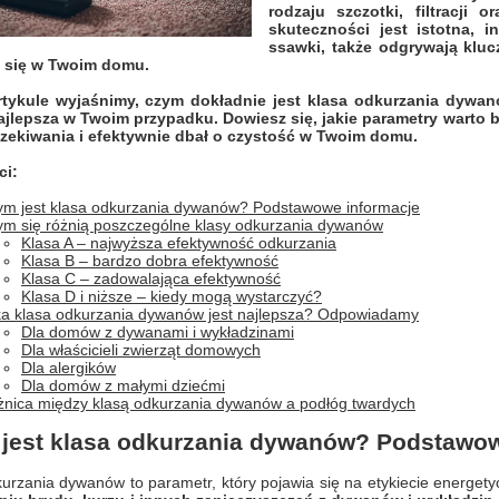
rodzaju szczotki, filtracji 
skuteczności jest istotna, in
ssawki, także odgrywają kluc
 się w Twoim domu.
tykule wyjaśnimy, czym dokładnie jest klasa odkurzania dywanów
ajlepsza w Twoim przypadku. Dowiesz się, jakie parametry warto 
zekiwania i efektywnie dbał o czystość w Twoim domu.
ci:
m jest klasa odkurzania dywanów? Podstawowe informacje
m się różnią poszczególne klasy odkurzania dywanów
Klasa A – najwyższa efektywność odkurzania
Klasa B – bardzo dobra efektywność
Klasa C – zadowalająca efektywność
Klasa D i niższe – kiedy mogą wystarczyć?
a klasa odkurzania dywanów jest najlepsza? Odpowiadamy
Dla domów z dywanami i wykładzinami
Dla właścicieli zwierząt domowych
Dla alergików
Dla domów z małymi dziećmi
nica między klasą odkurzania dywanów a podłóg twardych
jest klasa odkurzania dywanów? Podstawow
urzania dywanów to parametr, który pojawia się na etykiecie energet