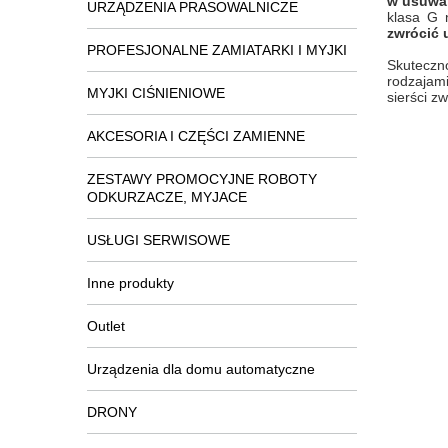
w usuwan
URZĄDZENIA PRASOWALNICZE
klasa G 
zwrócić 
PROFESJONALNE ZAMIATARKI I MYJKI
Skuteczno
rodzajam
MYJKI CIŚNIENIOWE
sierści zw
AKCESORIA I CZĘŚCI ZAMIENNE
ZESTAWY PROMOCYJNE ROBOTY
ODKURZACZE, MYJACE
USŁUGI SERWISOWE
Inne produkty
Outlet
Urządzenia dla domu automatyczne
DRONY