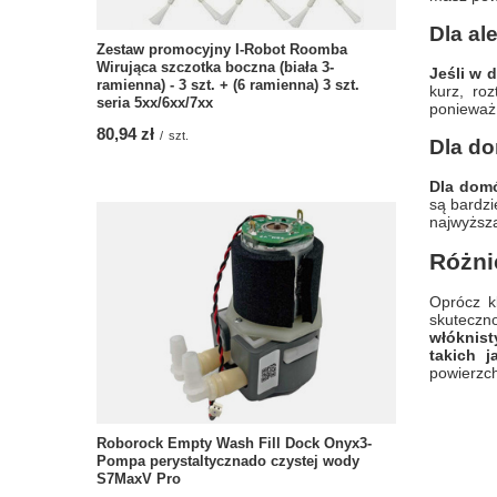
Dla al
Zestaw promocyjny I-Robot Roomba
Wirująca szczotka boczna (biała 3-
Jeśli w 
ramienna) - 3 szt. + (6 ramienna) 3 szt.
kurz, ro
seria 5xx/6xx/7xx
ponieważ 
80,94 zł
/
szt.
Dla d
Dla domó
są bardzi
najwyższą
Różni
Oprócz k
skuteczno
włóknist
takich j
powierzch
Roborock Empty Wash Fill Dock Onyx3-
Pompa perystaltycznado czystej wody
S7MaxV Pro