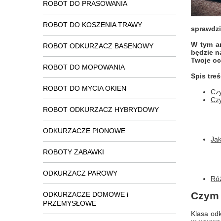
ROBOT DO PRASOWANIA
ROBOT DO KOSZENIA TRAWY
sprawdzi
W tym ar
ROBOT ODKURZACZ BASENOWY
będzie n
Twoje oc
ROBOT DO MOPOWANIA
Spis treś
ROBOT DO MYCIA OKIEN
Czy
Czy
ROBOT ODKURZACZ HYBRYDOWY
ODKURZACZE PIONOWE
Jak
ROBOTY ZABAWKI
ODKURZACZ PAROWY
Róż
Czym 
ODKURZACZE DOMOWE i
PRZEMYSŁOWE
Klasa odk