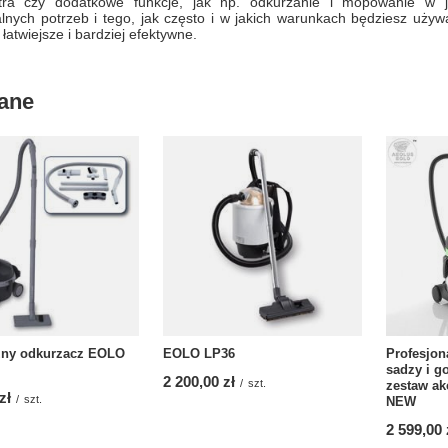
iltra czy dodatkowe funkcje, jak np. odkurzanie i mopowanie w
lnych potrzeb i tego, jak często i w jakich warunkach będziesz uży
 łatwiejsze i bardziej efektywne.
ane
zny odkurzacz EOLO
Profesjon
EOLO LP36
sadzy i g
2 200,00 zł
/
szt.
zestaw ak
zł
/
szt.
NEW
2 599,00 