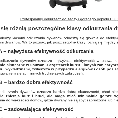
Profesjonalny odkurzacz do sadzy i gorącego popiołu E
się różnią poszczególne klasy odkurzania
między klasami odkurzania dywanów odnoszą się głównie do efektywn
ni dywanów. Warto poznać, jak poszczególne klasy różnią się między 
A – najwyższa efektywność odkurzania
 odkurzania dywanów oznacza najwyższą efektywność w usuwani
nie skuteczne w usuwaniu cząsteczek kurzu i innych zanieczysz
 i wykładzinami, zwłaszcza w przypadku alergików i osób posiad
suwaniem sierści i innych trudniejszych zabrudzeń.
B – bardzo dobra efektywność
odkurzania dywanów oznacza bardzo dobrą skuteczność, choć nie
nie zbierają kurz i brud, ale mogą mieć minimalnie gorsze 
ie do większości domów, gdzie dywany nie są zbyt zabrudzone lub nie 
C – zadowalająca efektywność