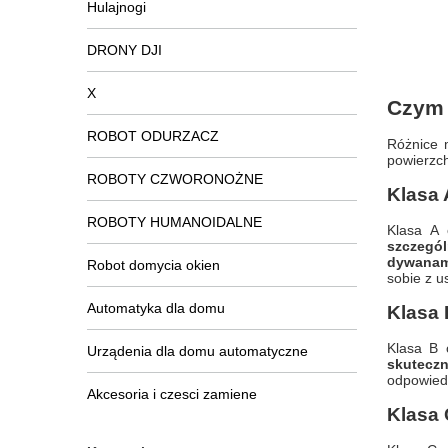
Hulajnogi
DRONY DJI
X
Czym 
ROBOT ODURZACZ
Różnice 
powierzch
ROBOTY CZWORONOŻNE
Klasa 
ROBOTY HUMANOIDALNE
Klasa A
szczegól
dywanami
Robot domycia okien
sobie z u
Automatyka dla domu
Klasa 
Klasa B 
Urządenia dla domu automatyczne
skutecz
odpowiedn
Akcesoria i czesci zamiene
Klasa 