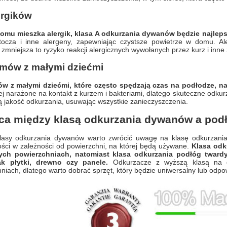
ergików
domu mieszka alergik, klasa A odkurzania dywanów będzie najle
ztocza i inne alergeny, zapewniając czystsze powietrze w domu. Al
zmniejsza to ryzyko reakcji alergicznych wywołanych przez kurz i inne
omów z małymi dziećmi
w z małymi dziećmi, które często spędzają czas na podłodze, naj
ej narażone na kontakt z kurzem i bakteriami, dlatego skuteczne odku
 jakość odkurzania, usuwając wszystkie zanieczyszczenia.
ca między klasą odkurzania dywanów a pod
lasy odkurzania dywanów warto zwrócić uwagę na klasę odkurzani
ści w zależności od powierzchni, na której będą używane.
Klasa odk
ych powierzchniach, natomiast klasa odkurzania podłóg tward
ak płytki, drewno czy panele.
Odkurzacze z wyższą klasą na 
niach, dlatego warto dobrać sprzęt, który będzie uniwersalny lub odpo