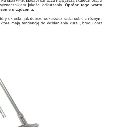
Na skali A–G, klasa A oznacza najwyższą skuteczność, a
wyznacznikiem jakości odkurzania.
Oprócz tego warto
czenie urządzenia.
óry określa, jak dobrze odkurzacz radzi sobie z różnymi
 które mają tendencję do wchłaniania kurzu, brudu oraz