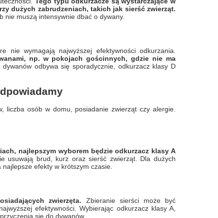
uteczności.
Tego typu odkurzacze są wystarczające w
y dużych zabrudzeniach, takich jak sierść zwierząt.
ub nie muszą intensywnie dbać o dywany.
re nie wymagają najwyższej efektywności odkurzania.
anami, np. w pokojach gościnnych, gdzie nie ma
nie dywanów odbywa się sporadycznie, odkurzacz klasy D
 Odpowiadamy
, liczba osób w domu, posiadanie zwierząt czy alergie.
ach, najlepszym wyborem będzie odkurzacz klasy A
e usuwają brud, kurz oraz sierść zwierząt. Dla dużych
 najlepsze efekty w krótszym czasie.
siadających zwierzęta.
Zbieranie sierści może być
najwyższej efektywności. Wybierając odkurzacz klasy A,
 przyczepia się do dywanów.