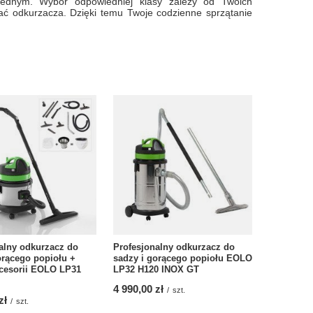
 jednym. Wybór odpowiedniej klasy zależy od Twoich
wać odkurzacza. Dzięki temu Twoje codzienne sprzątanie
alny odkurzacz do
Profesjonalny odkurzacz do
orącego popiołu +
sadzy i gorącego popiołu EOLO
cesorii EOLO LP31
LP32 H120 INOX GT
4 990,00 zł
/
szt.
zł
/
szt.