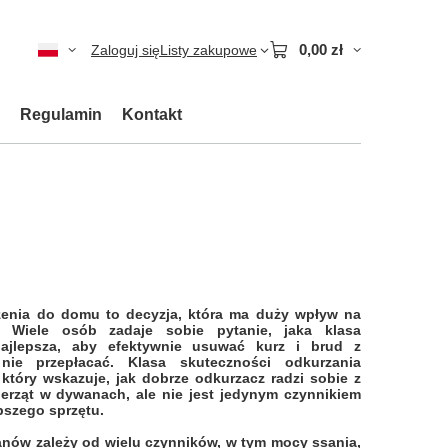
0,00 zł
Zaloguj się
Listy zakupowe
Regulamin
Kontakt
enia do domu to decyzja, która ma duży wpływ na
. Wiele osób zadaje sobie pytanie, jaka klasa
ajlepsza, aby efektywnie usuwać kurz i brud z
ie przepłacać. Klasa skuteczności odkurzania
tóry wskazuje, jak dobrze odkurzacz radzi sobie z
ierząt w dywanach, ale nie jest jedynym czynnikiem
pszego sprzętu.
nów zależy od wielu czynników, w tym mocy ssania,