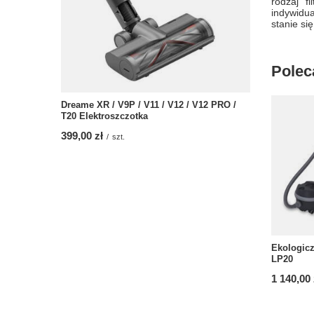
rodzaj f
indywidua
stanie się
Polec
Dreame XR / V9P / V11 / V12 / V12 PRO /
T20 Elektroszczotka
399,00 zł
/
szt.
Ekologic
LP20
1 140,00 