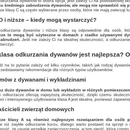
dkurzania dywanów to dobra opcja, jeśli zależy Ci na podstawowej sk
u średniego zabrudzenia dywanów, ale mogą nie sprawdzić się prz
e klasy C są często wybierane przez osoby, które nie mają zwierząt l
D i niższe – kiedy mogą wystarczyć?
odkurzania dywanów i niższe klasy są odpowiednie dla osób, któ
cze te mogą być użyteczne w domach z rzadko używanymi dyw
zabrudzeń.
Jeśli nie zależy Ci na idealnej skuteczności, a odkurza
tarczyć.
klasa odkurzania dywanów jest najlepsza?
 na to pytanie zależy od kilku czynników, takich jak rodzaj dywanów
przedstawiamy rekomendacje dla różnych typów użytkowników.
omów z dywanami i wykładzinami
sz dużo dywanów w domu lub wykładzin w różnych pomieszczeni
 odkurzacze oferują najwyższą skuteczność, dzięki czemu skuteczni
ni i intensywnego użytkowania klasa A jest idealna, ponieważ zapewnia
aścicieli zwierząt domowych
cze klasy A są również najlepszym rozwiązaniem dla osób po
ze niż zwykłe odkurzanie kurzu, dlatego warto postawić na sprzęt o 
ość, że usunie wszelkie zanieczyszczenia, w tym sierść, która często