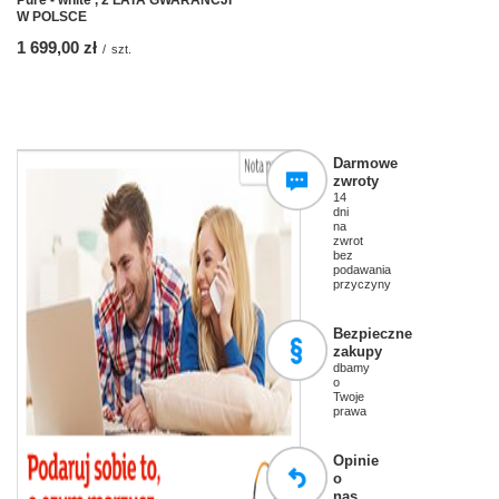
Pure - white , 2 LATA GWARANCJI
W POLSCE
1 699,00 zł
/
szt.
Darmowe
zwroty
14
dni
na
zwrot
bez
podawania
przyczyny
Bezpieczne
zakupy
dbamy
o
Twoje
prawa
Opinie
o
nas