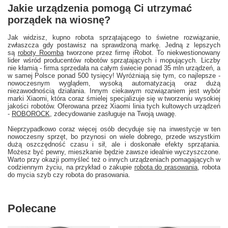
Jakie urządzenia pomogą Ci utrzymać
porządek na wiosnę?
Jak widzisz, kupno robota sprzątającego to świetne rozwiązanie,
zwłaszcza gdy postawisz na sprawdzoną markę. Jedną z lepszych
są
roboty Roomba
tworzone przez firmę iRobot. To niekwestionowany
lider wśród producentów robotów sprzątających i mopujących. Liczby
nie kłamią - firma sprzedała na całym świecie ponad 35 mln urządzeń, a
w samej Polsce ponad 500 tysięcy! Wyróżniają się tym, co najlepsze -
nowoczesnym wyglądem, wysoką automatyzacją oraz dużą
niezawodnością działania. Innym ciekawym rozwiązaniem jest wybór
marki Xiaomi, która coraz śmielej specjalizuje się w tworzeniu wysokiej
jakości robotów. Oferowana przez Xiaomi linia tych kultowych urządzeń
-
ROBOROCK
, zdecydowanie zasługuje na Twoją uwagę.
Nieprzypadkowo coraz więcej osób decyduje się na inwestycje w ten
nowoczesny sprzęt, bo przynosi on wiele dobrego, przede wszystkim
dużą oszczędność czasu i sił, ale i doskonałe efekty sprzątania.
Możesz być pewny, mieszkanie będzie zawsze idealnie wyczyszczone.
Warto przy okazji pomyśleć też o innych urządzeniach pomagających w
codziennym życiu, na przykład o zakupie
robota do prasowania
, robota
do mycia szyb czy robota do prasowania.
Polecane