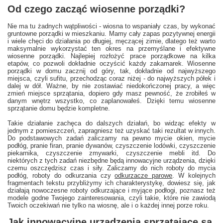
Od czego zacząć wiosenne porządki?
Nie ma tu żadnych wątpliwości - wiosna to wspaniały czas, by wykonać
gruntowne porządki w mieszkaniu. Mamy cały zapas pozytywnej energii
i wiele chęci do działania po długiej, męczącej zimie, dlatego też warto
maksymalnie wykorzystać ten okres na przemyślane i efektywne
wiosenne porządki. Najlepiej rozłożyć prace porządkowe na kilka
etapów, co pozwoli dokładnie oczyścić każdy zakamarek. Wiosenne
porządki w domu zacznij od góry, tak, dokładnie od najwyższego
miejsca, czyli sufitu, przechodząc coraz niżej - do najwyższych półek i
dalej w dół. Ważne, by nie zostawiać niedokończonej pracy, a więc
zmień miejsce sprzątania, dopiero gdy masz pewność, że zrobiłeś w
danym wnętrz wszystko, co zaplanowałeś. Dzięki temu wiosenne
sprzątanie domu będzie kompletne.
Takie działanie zachęca do dalszych działań, bo widząc efekty w
jednym z pomieszczeń, zapragniesz też uzyskać taki rezultat w innych.
Do podstawowych zadań zaliczamy na pewno mycie okien, mycie
podłóg, pranie firan, pranie dywanów, czyszczenie lodówki, czyszczenie
piekarnika, czyszczenie zmywarki, czyszczenie mebli itd. Do
niektórych z tych zadań niezbędne będą innowacyjne urządzenia, dzięki
czemu oszczędzisz czas i siły. Zaliczamy do nich roboty do mycia
podłóg, roboty do odkurzania czy
odkurzacze parowe
. W kolejnych
fragmentach tekstu przybliżymy ich charakterystykę, dowiesz się, jak
działają nowoczesne roboty odkurzające i myjące podłogi, poznasz też
modele godne Twojego zainteresowania, czyli takie, które nie zawiodą
Twoich oczekiwań nie tylko na wiosnę, ale i o każdej innej porze roku.
Jak innowacyjne urządzenia sprzątające są