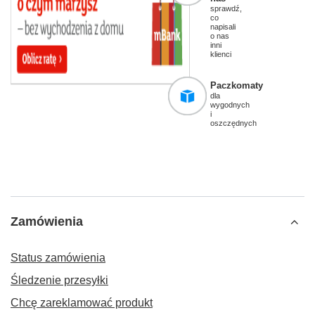
sprawdź,
co
napisali
o nas
inni
klienci
Paczkomaty
dla
wygodnych
i
oszczędnych
Zamówienia
Status zamówienia
Śledzenie przesyłki
Chcę zareklamować produkt