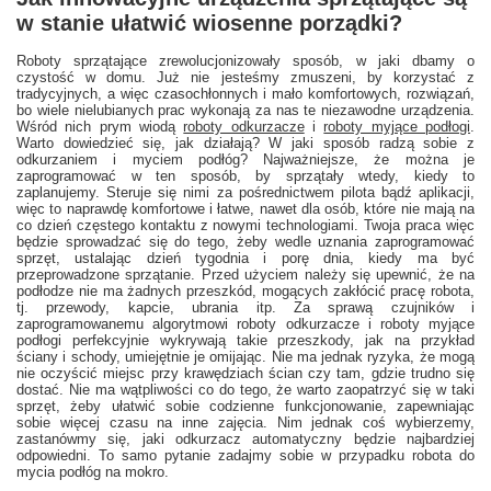
w stanie ułatwić wiosenne porządki?
Roboty sprzątające zrewolucjonizowały sposób, w jaki dbamy o
czystość w domu. Już nie jesteśmy zmuszeni, by korzystać z
tradycyjnych, a więc czasochłonnych i mało komfortowych, rozwiązań,
bo wiele nielubianych prac wykonają za nas te niezawodne urządzenia.
Wśród nich prym wiodą
roboty odkurzacze
i
roboty myjące podłogi
.
Warto dowiedzieć się, jak działają? W jaki sposób radzą sobie z
odkurzaniem i myciem podłóg? Najważniejsze, że można je
zaprogramować w ten sposób, by sprzątały wtedy, kiedy to
zaplanujemy. Steruje się nimi za pośrednictwem pilota bądź aplikacji,
więc to naprawdę komfortowe i łatwe, nawet dla osób, które nie mają na
co dzień częstego kontaktu z nowymi technologiami. Twoja praca więc
będzie sprowadzać się do tego, żeby wedle uznania zaprogramować
sprzęt, ustalając dzień tygodnia i porę dnia, kiedy ma być
przeprowadzone sprzątanie. Przed użyciem należy się upewnić, że na
podłodze nie ma żadnych przeszkód, mogących zakłócić pracę robota,
tj. przewody, kapcie, ubrania itp. Za sprawą czujników i
zaprogramowanemu algorytmowi roboty odkurzacze i roboty myjące
podłogi perfekcyjnie wykrywają takie przeszkody, jak na przykład
ściany i schody, umiejętnie je omijając. Nie ma jednak ryzyka, że mogą
nie oczyścić miejsc przy krawędziach ścian czy tam, gdzie trudno się
dostać. Nie ma wątpliwości co do tego, że warto zaopatrzyć się w taki
sprzęt, żeby ułatwić sobie codzienne funkcjonowanie, zapewniając
sobie więcej czasu na inne zajęcia. Nim jednak coś wybierzemy,
zastanówmy się, jaki odkurzacz automatyczny będzie najbardziej
odpowiedni. To samo pytanie zadajmy sobie w przypadku robota do
mycia podłóg na mokro.