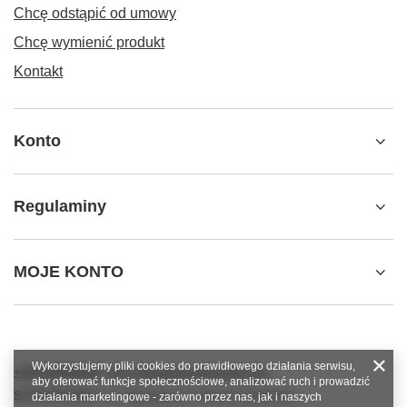
Chcę odstąpić od umowy
Chcę wymienić produkt
Kontakt
Konto
Regulaminy
MOJE KONTO
Wykorzystujemy pliki cookies do prawidłowego działania serwisu,
+48784966809
info.robotshops@gmail.com
aby oferować funkcje społecznościowe, analizować ruch i prowadzić
SUPERROBOT
,
ul. Parkowa 27
,
64-117
Gołanice
działania marketingowe - zarówno przez nas, jak i naszych